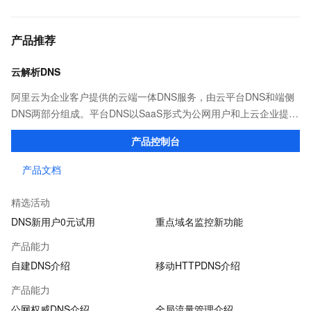
产品推荐
云解析DNS
阿里云为企业客户提供的云端一体DNS服务，由云平台DNS和端侧
DNS两部分组成。平台DNS以SaaS形式为公网用户和上云企业提供
高效稳定的域名解析服务；端侧DNS则通过自建DNS软件及移动端
产品控制台
SDK，满足企业多种场景下的解析需求。
产品文档
精选活动
DNS新用户0元试用
重点域名监控新功能
产品能力
自建DNS介绍
移动HTTPDNS介绍
产品能力
公网权威DNS介绍
全局流量管理介绍