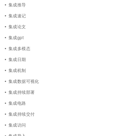
集成推导
集成速记
集成论文
集成gpt
集成多模态
集成日期
集成机制
集成数据可视化
集成持续部署
集成电路
集成持续交付
集成访问
集成导入