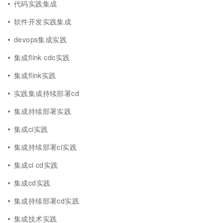
代码实践集成
软件开发实践集成
devops集成实践
集成flink cdc实践
集成flink实践
实践集成持续部署cd
集成持续部署实践
集成ci实践
集成持续部署ci实践
集成ci cd实践
集成cd实践
集成持续部署cd实践
集成技术实践