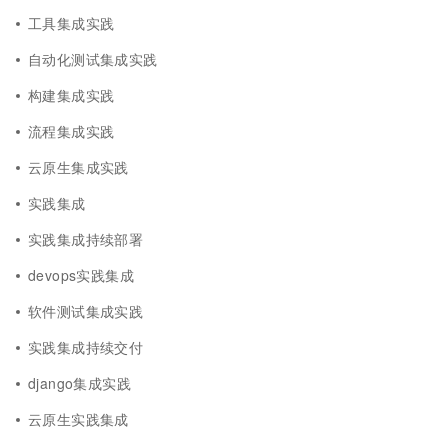
工具集成实践
自动化测试集成实践
构建集成实践
流程集成实践
云原生集成实践
实践集成
实践集成持续部署
devops实践集成
软件测试集成实践
实践集成持续交付
django集成实践
云原生实践集成