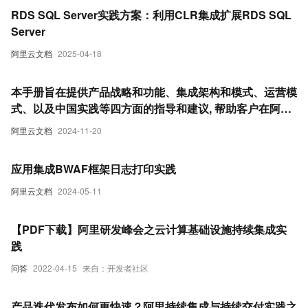
RDS SQL Server实践方案：利用CLR集成扩展RDS SQL
Server
阿里云文档
2025-04-18
本手册旨在提供产品战略和功能、集成架构和模式、运营模
式、以及中国实践等四方面的指导和建议, 帮助客户在阿里
云上构建面向中国市场的“Salesforce中国客户360”。
阿里云文档
2024-11-20
应用集成BWAF框架日志打印实践
阿里云文档
2024-05-11
【PDF下载】阿里研发峰会之云计算基础设施持续集成实
践
问答
2022-04-15
来自：开发者社区
产品迭代发布如何更快速？阿里持续集成与持续交付实践之