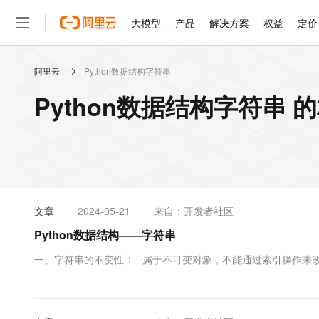
大模型
产品
解决方案
权益
定价
阿里云
Python数据结构字符串
大模型
产品
解决方案
权益
定价
云市场
伙伴
服务
了解阿里云
精选产品
精选解决方案
普惠上云
产品定价
精选商城
成为销售伙伴
售前咨询
为什么选择阿里云
千问AI平台
Python数据结构字符串 
了解云产品的定价详情
大模型服务平台百炼
睿译宝，AI翻译排版一
普惠上云 官方力荐
分销伙伴
在线服务
网站建设
什么是云计算
大
大模型服务与应用平台
上传文档即自动完成翻译和
云服务器38元/年起，超
咨询伙伴
多端小程序
技术领先
云上成本管理
售后服务
轻量应用服务器
GLM-5.2：长任务时代
官方推荐返现计划
大模型
精选产品
精选解决方案
Salesforce 国际版订阅
稳定可靠
管理和优化成本
推荐新用户得奖励，单订单
销售伙伴合作计划
自助服务
友盟天域
安全合规
人工智能与机器学习
AI
文本生成
云数据库 RDS
Hermes Agent，打造
云工开物
无影生态合作计划
在线服务
文章
2024-05-21
来自：开发者社区
观测云
分析师报告
自主进化，持久记忆，越用
高校专属算力普惠，学生认
计算
互联网应用开发
Qwen3.8-Max
HOT
Salesforce On Alibaba C
工单服务
Python数据结构——字符串
智能体时代全能旗舰模型
Tuya 物联网平台阿里云
研究报告与白皮书
人工智能平台 PAI
快速拥有专属 OpenClaw
大模
Consulting Partner 合
大数据
容器
免费试用
短信专区
一站式AI开发、训练和推
一、字符串的不变性 1、属于不可变对象，不能通过索引操作来改变字符串对象本身 s 
蓝凌 OA
Qwen3.7-Plus
AI 大模型销售与服务生
现代化应用
存储
天池大赛
能看、能想、能动手的多模
云解析DNS
解决方案免费试用 新老
电子合同
最高领取价值200元试用
安全
网络与CDN
AI 算法大赛
Qwen3-VL-Plus
畅捷通