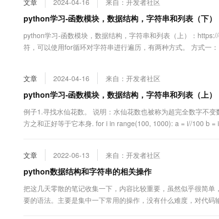
文章
2024-04-16
来自：开发者社区
大数据开发治理平台 Data
AI 产品 免费试用
网络
安全
云开发大赛
Tableau 订阅
python学习-函数模块，数据结构，字符串和列表（下）
1亿+ 大模型 tokens 和 
可观测
入门学习赛
中间件
AI空中课堂在线直播课
python学习-函数模块，数据结构，字符串和列表（上）：https://deve
云防火墙
140+云产品 免费试用
大模型服务
符，可以使用for循环对字符串进行遍历，有两种方式。 方式一： s1 =
上云与迁云
云原生的云上边界网络安全
产品新客免费试用，最长1
数据库
生态解决方案
千问AI平台-Token Plan
企业出海
大模型ACA认证体验
大数据计算
文章
2024-04-16
来自：开发者社区
助力企业全员 AI 认知与能
行业生态解决方案
政企业务
媒体服务
python学习-函数模块，数据结构，字符串和列表（上）
千问AI平台-模型体验
开发者生态解决方案
在线体验全尺寸、多种模态
企业服务与云通信
例子1.寻找水仙花数。 说明：水仙花数也被称为超完全数字不
AI 开发和 AI 应用解决
方之和正好等于它本身. for i in range(100, 1000): a = i//100 b = i//
Happy 系列大模型
域名与网站
终端用户计算
文章
2022-06-13
来自：开发者社区
Serverless
python数据结构和字符串的相关操作
大模型解决方案
把这几天零散的笔记收集一下，内容比较重要，虽然似乎很简单
开发工具
快速部署 Dify，高效搭建 
要的语法。主要是集中一下常用的操作，没有什么难度，对代码
迁移与运维管理
字符串以及切片相关#py字符串操作 # 切片语法[start:end:step]