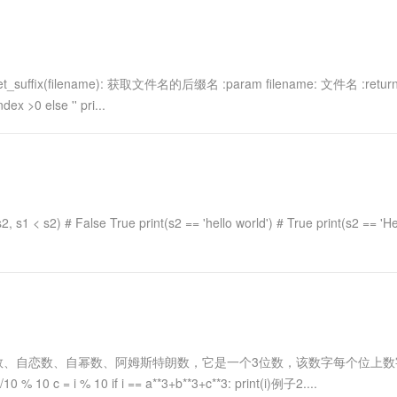
一个 AI 助手
超强辅助，Bol
即刻拥有 DeepSeek-R1 满血版
在企业官网、通讯软件中为客户提供 AI 客服
多种方案随心选，轻松解锁专属 DeepSeek
ilename): 获取文件名的后缀名 :param filename: 文件名 :retur
ex >0 else '' pri...
 s1 < s2) # False True print(s2 == 'hello world') # True print(s2 == 'He
数、自恋数、自幂数、阿姆斯特朗数，它是一个3位数，该数字每个位上数
 10 c = i % 10 if i == a**3+b**3+c**3: print(i)例子2....