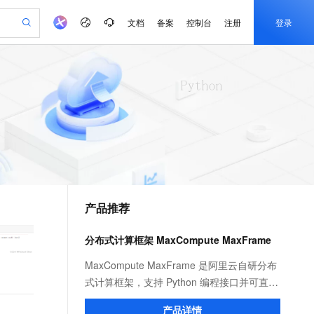
文档
备案
控制台
注册
登录
验
作计划
器
AI 活动
专业服务
服务伙伴合作计划
开发者社区
加入我们
产品动态
服务平台百炼
阿里云 OPC 创新助力计划
一站式生成采购清单，支持单品或批量购买
可编辑精美 PPT 文稿
S产品伙伴计划（繁花）
峰会
CS
造的大模型服务与应用开发平台
Agency Agents：拥有专属领域专家
AI 生产力先锋
Al MaaS 服务伙伴赋能合作
域名
博文
Careers
至高可申请百万元
Qwen3.8-Max 模型上线
 轻松生成专业的 PPT
开启高性价比 AI 编程新体验
弹性可伸缩的云计算服务
先锋实践拓展 AI 生产力的边界
多领域专家智能体,一键组建 AI 虚拟交付团队
Token 补贴，五大权
计划
海大会
伙伴信用分合作计划
商标
问答
社会招聘
益加速 OPC 成功
帕鲁游戏服务器
SS
HappyHorse 打造一站式影视创作平台
飞天发布时刻
HOT
Open Search 向量检索版支
划
备案
电子书
校园招聘
联机服务器，轻松开启游戏
视频创作，一键激活电商全链路生产力
稳定、安全、高性价比、高性能的云存储服务
所见，即是所愿
持视频检索 Pipeline 功能
可视化编排打通从文字构思到成片全链路闭环
更多支持
划
公司注册
镜像站
视频生成
语音识别与合成
 智能体与工作流应用
漫剧工坊：一站式动画创作平台
AI 实训营
应用身份服务 (IDaaS)
合作伙伴培训与认证
产品推荐
划
上云迁移
站生成，高效打造优质广告素材
全接入的云上超级电脑
通过阿里云百炼高效搭建AI应用,助力高效开发
快速生产连贯的高质量长漫剧
从基础到进阶，Agent 创客手把手教你
OpenClaw 管理能力上线
e-1.1-T2V
Qwen3-TTS-Flash
lScope
我要反馈
查询合作伙伴
畅细腻的高质量视频
离线语音合成大模型，多语言方言自适应，低延迟高稳定
n Alibaba Cloud ISV 合作
代维服务
建企业门户网站
10 分钟搭建微信、支付宝小程序
分布式计算框架 MaxCompute MaxFrame
MaxCompute MaxFrame 提
创新加速
ope
登录合作伙伴管理后台
我要建议
站，无忧落地极速上线
以可视化方式快速构建移动和 PC 门户网站
国内短信简单易用，安全可靠，秒级触达，全球覆盖200+国家和地区。
高效部署网站，快速应用到小程序
供自动弹性内存功能
e-1.1-I2V
Cosyvoice-V3-Flash
MaxCompute MaxFrame 是阿里云自研分布
安全
畅自然，细节丰富
高表现力语音合成大模型，语音克隆听感自然
我要投诉
PolarDB
式计算框架，支持 Python 编程接口并可直接
上云场景组合购
Milvus 弹性伸缩功能新增节
伴
漫剧创作，剧本、分镜、视频高效生成
100%兼容MySQL、PostgreSQL，兼容Oracle，支持集中和分布式
覆盖90%+业务场景，专享组合折扣价
点支持范围
使用 MaxCompute 计算资源及数据接口，与
2V
VPN
Fun-ASR
产品详情