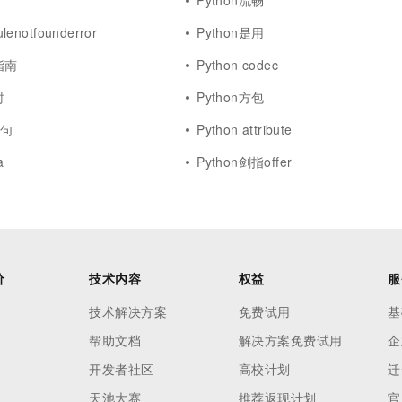
Python流畅
lenotfounderror
Python是用
指南
Python codec
时
Python方包
语句
Python attribute
a
Python剑指offer
价
技术内容
权益
服
技术解决方案
免费试用
基
帮助文档
解决方案免费试用
企
开发者社区
高校计划
迁
天池大赛
推荐返现计划
官