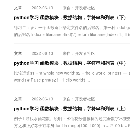
"python" print(type(Test))....
10 分钟在聊天系统中增加
专有云
文章
2022-06-13
来自：开发者社区
python学习 函数模块，数据结构，字符串和列表（下）
练习二：设计一个函数返回给定文件名的后缀名。第一种：def get_suffix(f
的后缀名 index = filename.rfind('.') return filename[index+1:] if ind
文章
2022-06-13
来自：开发者社区
python学习 函数模块，数据结构，字符串和列表（中）
比较运算s1 = 'a whole new world' s2 = 'hello world' print(s1 == s2,
world') # False print(s2 != 'Hello world') ...
文章
2022-06-13
来自：开发者社区
python学习 函数模块，数据结构，字符串和列表（上）
例子1.寻找水仙花数。说明：水仙花数也被称为超完全数字不变
方之和正好等于它本身.for i in range(100, 1000): a = i//100 b = i//10 %