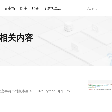
云市场
伙伴
服务
了解阿里云
AI 特惠
数据与 API
成为产品伙伴
企业增值服务
最佳实践
价格计算器
AI 场景体
基础软件
产品伙伴合
阿里云认证
市场活动
配置报价
大模型
的相关内容
自助选配和估算价格
步到位
智启 AI 普惠权益
产品生态集成认证中心
企业支持计划
云上春晚
域名与网站
Qwen Audio：打造专属 AI 语音助手
千问官方 MaaS 平台，为开发者和 Agent 而生，新用户赠送 1 亿 + tokens 额度
一句话生成原生
AI Coding
阿里云Maa
2026 阿里云
云服务器 E
为企业打
数据集
Windows
大模型认证
模型
NEW
NEW
格式还原
值低价云产品抢先购
至高享 1亿+免费 tokens，加速 Al 应用落地
提供智能易用的域名与建站服务
Qwen-Audio-3.0-Realtime 端到端实时语音角色扮演
输入一句话想法,
智能编程，一键
安全可靠、
产品生态伙伴
专家技术服务
云上奥运之旅
弹性计算合作
阿里云中企出
手机三要素
宝塔 Linux
全部认证
价格优势
开源旗舰模型
即刻拥有 DeepSeek-V4-Pro
阿里云 OPC 创新助力计划
千问大模型
一键部署幻兽
AI 电商营销
对象存储 O
大模型
产品生态伙伴工作台
企业增值服务台
云栖战略参考
云存储合作计
云栖大会
身份实名认证
CentOS
训练营
推动算力普惠，释放技术红利
最高返9万
真正可用的 1M 上下文,一次完成代码全链路开发
快速构建应用程序和网站，即刻迈出上云第一步
轻松解锁专属 DeepSeek-V4-Pro
至高百万元 Token 补贴，加速一人公司成长
多元化、高性能、安全可靠的大模型服务
一键购买专属
从图文生成到
云上的中国
数据库合作计
活动全景
短信
Docker
图片和
自进化智能体
5 分钟轻松部署专属 QwenPaw
Token Plan 模型订阅计划
数字证书管理服务（原SSL证书）
高效搭建 AI
AI 广告创作
无影云电脑
企业成长
NEW
HOT
信息公告
看见新力量
云网络合作计
OCR 文字识别
JAVA
越聪明
证享300元代金券
全托管，含MySQL、PostgreSQL、SQL Server、MariaDB多引擎
Qwen3.8-Max 首发尝鲜，限时加量 10 倍，夜间低至2折
实现全站HTTPS，呈现可信的WEB访问
从聊天伙伴进化为能主动干活的本地数字员工
图文、视频一
随时随地安
Kimi-K3
HappyHors
NEW
魔搭 Mode
loud
服务实践
官网公告
Kimi 最新旗舰模型，长程编程与推理利器
让文字生成流
金融模力时刻
Salesforce O
版
发票查验
全能环境
Claude Code + GStack 打造工程团队
千问办公，限时限量积分加倍
Qoder
低代码高效构
AI 建站
短信服务
型
NEW
作计划
计划
创新中心
魔搭 ModelSc
健康状态
理服务
让AI从“聊天伙伴”进化为能干活的“数字员工”
安装技能 GStack，拥有专属 AI 工程团队
你的AI工作搭子，覆盖日常办公高频场景
面向真实软件的智能体编程平台
0 代码专业建
= 'I like Python' s[7] = 'p' ...
客户案例
天气预报查询
操作系统
Deepseek-v4-pro
HappyHors
态合作计划
态智能体模型
旗舰 MoE 大模型，百万上下文与顶尖推理能力
图生视频，流
同享
万小智 AI 建站低至 15元/月
Qoder CN
AI 短剧/漫剧
云原生数据库 
快递物流查询
WordPress
成为服务伙
高校合作
点，立即开启云上创新
覆盖公网/内网、递归/权威、移动APP等全场景解析服务
送.CN域名，送备案服务码
基于千问大模型等，支持代码智能生成、研发智能问答
AI助力短剧
GLM-5.2
Wan2.7-T
Ubuntu