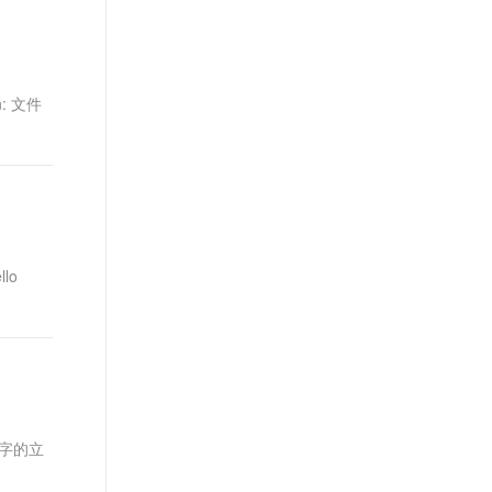
t.diy 一步搞定创意建站
构建大模型应用的安全防护体系
通过自然语言交互简化开发流程,全栈开发支持
通过阿里云安全产品对 AI 应用进行安全防护
n: 文件
llo
字的立