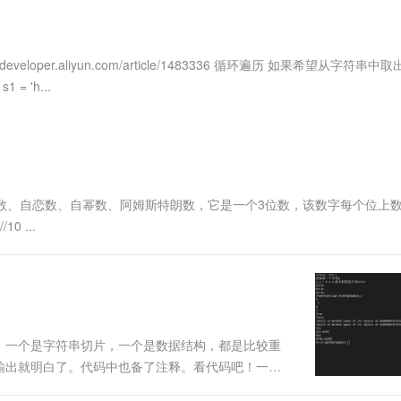
服务生态伙伴
视觉 Coding、空间感知、多模态思考等全面升级
1M上下文，专为长程任务能力而生
云工开物
企业应用
Works
Night Plan 支持 Qwen 3.8-Max
云原生大数据计算服务 MaxCompute
AI 办公
容器服务 Kub
NEW
Red Hat
30+ 款产品免费体验
Data Agent 驱动的一站式 Data+AI 开发治理平台
夜间 5 折，Qwen/Meoo/TokenPlan 客户专享
面向分析的企业级SaaS模式云数据仓库
AI智能应用
提供一站式管
科研合作
ERP
堂（旗舰版）
SUSE
loper.aliyun.com/article/1483336 循环遍历 如果希望从字符串中
智能客服
AI 应用构建
大模型原生
CRM
 'h...
防护产品
2个月
自动承接线索
建站小程序
Qoder
大模型服务平台百炼-应用模版
OA 办公系统
HOT
NEW
面向真实软件
个人版上线、团队版降价；千问3.8-Max首发发尝鲜
丰富多元化的应用模版和解决方案
力提升
财税管理
模板建站
万有无界
大模型服务平台百炼-智能体
400电话
定制建站
的模型效果
灵活可视化地构建企业级 Agent
变数、自恋数、自幂数、阿姆斯特朗数，它是一个3位数，该数字每个位上
方案
广告营销
模板小程序
10 ...
秒悟
人工智能平台 PAI
定制小程序
云端极速 AI 
新一代 AI 视频生成模型，深度适配广告营销等场景
AI Native 的算法工程平台，一站式完成建模、训练、推理服务部署
APP 开发
建站系统
，一个是字符串切片，一个是数据结构，都是比较重
AI 应用
10分钟微调：让0.6B模型媲美235B模
多模态数据信
输出就明白了。代码中也备了注释。看代码吧！一：
型
依托云原生高可用架构,实现Dify私有化部署
 step默认是1 #下表会越界，但是切片不会 Test =
用1%尺寸在特定领域达到大模型90%以上效果