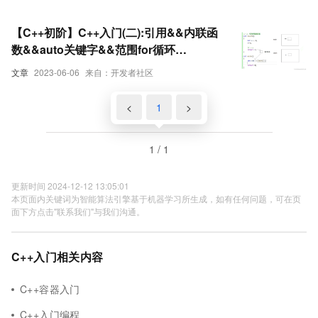
【C++初阶】C++入门(二):引用&&内联函
数&&auto关键字&&范围for循环
(C++11)&&指针空值nullptr
文章
2023-06-06
来自：开发者社区
<
1
>
1 / 1
更新时间 2024-12-12 13:05:01
本页面内关键词为智能算法引擎基于机器学习所生成，如有任何问题，可在页
面下方点击"联系我们"与我们沟通。
C++入门相关内容
C++容器入门
C++入门编程