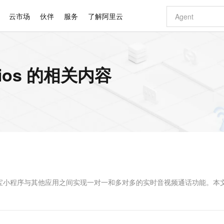
云市场
伙伴
服务
了解阿里云
AI 特惠
数据与 API
成为产品伙伴
企业增值服务
最佳实践
价格计算器
AI 场景体
基础软件
产品伙伴合
阿里云认证
市场活动
配置报价
大模型
ios 的相关内容
自助选配和估算价格
新方式
睿译宝，AI翻译排版一步到位
智启 AI 普惠权益
产品生态集成认证中心
企业支持计划
云上春晚
域名与网站
千问官方 MaaS 平台，为开发者和 Agent 而生，新用户赠送 1 亿 + tokens 额度
Qwen Aud
AI Coding
阿里云Maa
2026 阿里云
云服务器 E
为企业打
数据集
Windows
大模型认证
模型
NEW
NEW
交付可用成果
值低价云产品抢先购
上传文档即自动完成翻译和格式还原
至高享 1亿+免费 tokens，加速 Al 应用落地
提供智能易用的域名与建站服务
智能编程，一键
安全可靠、
产品生态伙伴
专家技术服务
云上奥运之旅
弹性计算合作
阿里云中企出
手机三要素
宝塔 Linux
全部认证
价格优势
有专属领域专家
GLM-5.2：长任务时代开源旗舰模型
阿里云 OPC 创新助力计划
千问大模型
即刻拥有 DeepS
AI 电商营销
对象存储 O
大模型
产品生态伙伴工作台
企业增值服务台
云栖战略参考
云存储合作计
云栖大会
身份实名认证
CentOS
训练营
推动算力普惠，释放技术红利
最高返9万
多领域专家智能体,一键组建 AI 虚拟交付团队
快速构建应用程序和网站，即刻迈出上云第一步
至高百万元 Token 补贴，加速一人公司成长
多元化、高性能、安全可靠的大模型服务
真正可用的 1M 上下文,一次完成代码全链路开发
轻松解锁专属 Dee
从图文生成到
云上的中国
数据库合作计
活动全景
短信
Docker
图片和
站式影视创作平台
Hermes Agent，打造自进化智能体
Token Plan 模型订阅计划
数字证书管理服务（原SSL证书）
5 分钟轻松部署
AI 广告创作
无影云电脑
企业成长
NEW
信息公告
看见新力量
云网络合作计
OCR 文字识别
JAVA
证享300元代金券
可视化编排打通从文字构思到成片全链路闭环
全托管，含MySQL、PostgreSQL、SQL Server、MariaDB多引擎
自主进化，持久记忆，越用越聪明
Qwen3.8-Max 首发尝鲜，限时加量 10 倍，夜间低至2折
实现全站HTTPS，呈现可信的WEB访问
图文、视频一
随时随地安
Kimi-K3
HappyHors
NEW
魔搭 Mode
loud
服务实践
官网公告
Kimi 最新旗舰模型，长程编程与推理利器
让文字生成流
金融模力时刻
Salesforce O
版
发票查验
全能环境
Claude Code + GStack 打造工程团队
千问办公，限时限量积分加倍
Qoder
低代码高效构
AI 建站
短信服务
型
NEW
作计划
计划
创新中心
魔搭 ModelSc
健康状态
理服务
让AI从“聊天伙伴”进化为能干活的“数字员工”
安装技能 GStack，拥有专属 AI 工程团队
你的AI工作搭子，覆盖日常办公高频场景
面向真实软件的智能体编程平台
0 代码专业建
宝小程序与其他应用之间实现一对一和多对多的实时音视频通话功能。本
客户案例
天气预报查询
操作系统
Deepseek-v4-pro
HappyHors
态合作计划
态智能体模型
旗舰 MoE 大模型，百万上下文与顶尖推理能力
图生视频，流
同享
万小智 AI 建站低至 15元/月
Qoder CN
AI 短剧/漫剧
云原生数据库 
快递物流查询
WordPress
成为服务伙
高校合作
点，立即开启云上创新
覆盖公网/内网、递归/权威、移动APP等全场景解析服务
送.CN域名，送备案服务码
基于千问大模型等，支持代码智能生成、研发智能问答
AI助力短剧
GLM-5.2
Wan2.7-T
Ubuntu