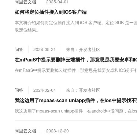
阿里云文档
2025-04-01
大数据开发治理平台 Data
AI 产品 免费试用
网络
安全
云开发大赛
Tableau 订阅
如何将定位插件接入到iOS客户端
1亿+ 大模型 tokens 和 
可观测
入门学习赛
中间件
AI空中课堂在线直播课
本文将介绍如何将定位插件接入到 iOS 客户端。定位 SDK 是一套简单的 L
云防火墙
140+云产品 免费试用
大模型服务
取定位结果。
上云与迁云
云原生的云上边界网络安全
产品新客免费试用，最长1
数据库
生态解决方案
千问AI平台-Token Plan
企业出海
大模型ACA认证体验
大数据计算
问答
2024-05-21
来自：开发者社区
助力企业全员 AI 认知与能
行业生态解决方案
政企业务
媒体服务
千问AI平台-模型体验
在mPaaS中提示要删掉云端插件，那意思是我要安卓和I
开发者生态解决方案
在线体验全尺寸、多种模态
企业服务与云通信
在mPaaS中提示要删掉云端插件，那意思是我要安卓和IOS分
AI 开发和 AI 应用解决
Happy 系列大模型
域名与网站
问答
2024-02-04
来自：开发者社区
终端用户计算
我这边用了mpaas-scan uniapp插件，在ios中
Serverless
大模型解决方案
我这边用了mpaas-scan uniapp插件，在android中没问
开发工具
快速部署 Dify，高效搭建 
阿里云文档
2023-12-20
迁移与运维管理