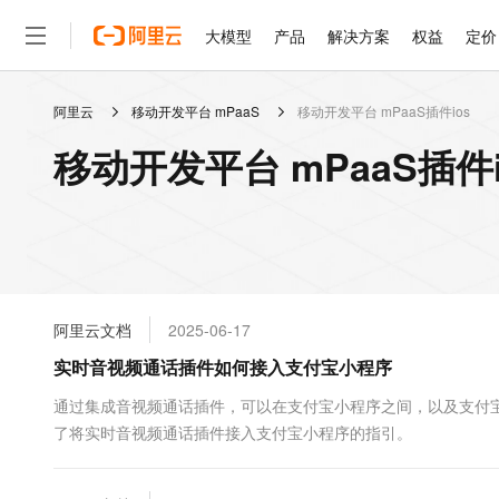
大模型
产品
解决方案
权益
定价
阿里云
移动开发平台 mPaaS
移动开发平台 mPaaS插件ios
大模型
产品
解决方案
权益
定价
云市场
伙伴
服务
了解阿里云
精选产品
精选解决方案
普惠上云
产品定价
精选商城
成为销售伙伴
售前咨询
为什么选择阿里云
千问AI平台
移动开发平台 mPaaS插件
了解云产品的定价详情
大模型服务平台百炼
千问办公，解锁你的工作
普惠上云 官方力荐
分销伙伴
在线服务
网站建设
什么是云计算
大
大模型服务与应用平台
企业级Agent产品，直接
云服务器38元/年起，超
咨询伙伴
多端小程序
技术领先
云上成本管理
售后服务
轻量应用服务器
Agency Agents：拥
官方推荐返现计划
大模型
精选产品
精选解决方案
Salesforce 国际版订阅
稳定可靠
管理和优化成本
推荐新用户得奖励，单订单
销售伙伴合作计划
自助服务
友盟天域
安全合规
人工智能与机器学习
AI
文本生成
云数据库 RDS
HappyHorse 打造一
云工开物
无影生态合作计划
在线服务
阿里云文档
2025-06-17
观测云
分析师报告
高校专属算力普惠，学生认
计算
互联网应用开发
Qwen3.8-Max
HOT
Salesforce On Alibaba C
工单服务
实时音视频通话插件如何接入支付宝小程序
智能体时代全能旗舰模型
Tuya 物联网平台阿里云
研究报告与白皮书
人工智能平台 PAI
快速拥有专属 OpenClaw
大模
Consulting Partner 合
大数据
容器
免费试用
短信专区
一站式AI开发、训练和推
通过集成音视频通话插件，可以在支付宝小程序之间，以及支付
蓝凌 OA
Qwen3.7-Plus
AI 大模型销售与服务生
现代化应用
了将实时音视频通话插件接入支付宝小程序的指引。
存储
天池大赛
能看、能想、能动手的多模
云解析DNS
解决方案免费试用 新老
电子合同
最高领取价值200元试用
安全
网络与CDN
AI 算法大赛
Qwen3-VL-Plus
畅捷通