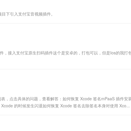
一个 AI 助手
超强辅助，Bol
即刻拥有 DeepSeek-R1 满血版
在企业官网、通讯软件中为客户提供 AI 客服
pp 项目下引入支付宝音视频插件。
多种方案随心选，轻松解锁专属 DeepSeek
son配置原生插件，接入支付宝原生扫码插件这个是安卓的，打包可以，但是Ios的我打
问题列表，点击具体的问题，查看解答：如何恢复 Xcode 签名mPaaS 插件
de 的时候发生闪退如何恢复 Xcode 签名去除签名本身对使用 Xco...