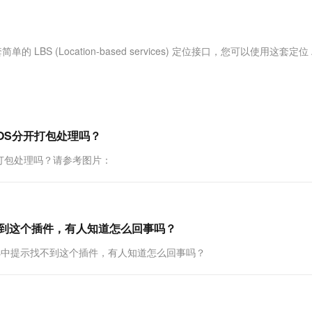
服务生态伙伴
视觉 Coding、空间感知、多模态思考等全面升级
1M上下文，专为长程任务能力而生
云工开物
企业应用
Works
Night Plan 支持 Qwen 3.8-Max
云原生大数据计算服务 MaxCompute
AI 办公
容器服务 Kub
NEW
Red Hat
30+ 款产品免费体验
Data Agent 驱动的一站式 Data+AI 开发治理平台
夜间 5 折，Qwen/Meoo/TokenPlan 客户专享
面向分析的企业级SaaS模式云数据仓库
AI智能应用
提供一站式管
科研合作
ERP
堂（旗舰版）
SUSE
BS (Location-based services) 定位接口，您可以使用这套定位 A
智能客服
AI 应用构建
大模型原生
CRM
防护产品
2个月
自动承接线索
建站小程序
Qoder
大模型服务平台百炼-应用模版
OA 办公系统
HOT
NEW
面向真实软件
个人版上线、团队版降价；千问3.8-Max首发发尝鲜
丰富多元化的应用模版和解决方案
力提升
财税管理
模板建站
万有无界
大模型服务平台百炼-智能体
OS分开打包处理吗？
400电话
定制建站
的模型效果
灵活可视化地构建企业级 Agent
开打包处理吗？请参考图片：
方案
广告营销
模板小程序
秒悟
人工智能平台 PAI
定制小程序
云端极速 AI 
新一代 AI 视频生成模型，深度适配广告营销等场景
AI Native 的算法工程平台，一站式完成建模、训练、推理服务部署
APP 开发
提示找不到这个插件，有人知道怎么回事吗？
建站系统
题，在ios中提示找不到这个插件，有人知道怎么回事吗？
AI 应用
10分钟微调：让0.6B模型媲美235B模
多模态数据信
型
依托云原生高可用架构,实现Dify私有化部署
用1%尺寸在特定领域达到大模型90%以上效果