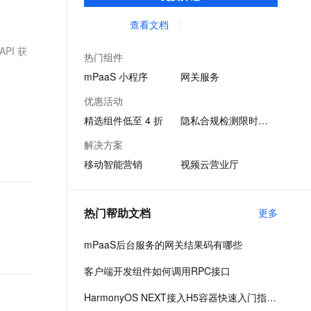
少研发成本、提升开发效率，协助企业快速
文戏情感细腻自然，动作戏激烈拳拳到肉，实现更强表演能力
支持中英文自由切换，具备更强的噪声鲁棒性
ernetes 版 ACK
云聚AI 严选权益
AI 原生数据库服务发布
SSL 证书
搭建稳定高质量的移动应用。
查看文档
，一键激活高效办公新体验
理容器应用的 K8s 服务
精选AI产品，从模型到应用全链提效
Agent 数据网关
堡垒机
PI 获
AI 用量加速计划
云原生数据库 PolarDB
热门组件
应用
防火墙
、识别商机，让客服更高效、服务更出色。
新老同享，达量后返
Agentic Database 发布
mPaaS 小程序
网关服务
千问办公
主机安全
NEW
优惠活动
的智能体编程平台
一站式AI生产力平台
精选组件低至 4 折
隐私合规检测限时免费
AI 应用及服务市场
伶鹊
解决方案
企业级人与Agent协作平台，接入和调度多个数字员工
智能客服平台，对话机器人、对话分析、智能外呼
AI 应用
移动智能营销
视频云营业厅
大模型服务平台百炼 - 全妙
大模型
应用创作平台
多模态内容创作工具，已接入 DeepSeek
自然语言处理
热门帮助文档
更多
数据标注
mPaaS后台服务的网关结果码有哪些
机器学习
客户端开发组件如何调用RPC接口
息提取
与 AI 智能体进行实时音视频通话
从文本、图片、视频中提取结构化的属性信息
构建支持视频理解的 AI 音视频实时通话应用
HarmonyOS NEXT接入H5容器快速入门指南-移动开发平台 mPaaS-阿里云