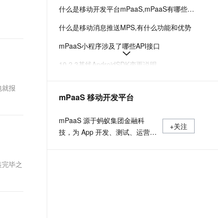
t.diy 一步搞定创意建站
构建大模型应用的安全防护体系
什么是移动开发平台mPaaS,mPaaS有哪些产品优势
通过自然语言交互简化开发流程,全栈开发支持
通过阿里云安全产品对 AI 应用进行安全防护
什么是移动消息推送MPS,有什么功能和优势
mPaaS小程序涉及了哪些API接口
10.2.3基线AndroidSDK变更说明
如何通过web-view承载H5网页
包就报
mPaaS 移动开发平台
使用SDK在HarmonyOS NEXT中开发mPaaS小程序-移动开发平台 mPaaS-阿里云
mPaaS 内核版本发布说明-移动开发平台 mPaaS-阿里云
mPaaS 源于蚂蚁集团金融科
+关注
技，为 App 开发、测试、运营及
运维提供云到端的一站式解决方
案，致力于提供高效、灵活、稳
安装完毕之
定的移动研发、管理平台。 官网
地址：
https://www.aliyun.com/product/mobilepaas/mpaas