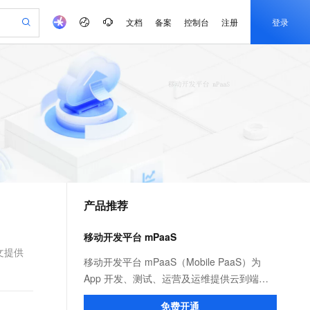
文档
备案
控制台
注册
登录
验
作计划
器
AI 活动
专业服务
服务伙伴合作计划
开发者社区
加入我们
产品动态
服务平台百炼
阿里云 OPC 创新助力计划
一站式生成采购清单，支持单品或批量购买
io：打造专属 AI 语音助手
S产品伙伴计划（繁花）
峰会
CS
造的大模型服务与应用开发平台
一句话生成原生可编辑精美 PPT 文稿
AI 生产力先锋
Al MaaS 服务伙伴赋能合作
域名
博文
Careers
至高可申请百万元
Qwen3.8-Max 模型上线
开启高性价比 AI 编程新体验
弹性可伸缩的云计算服务
Qwen-Audio-3.0-Realtime 端到端实时语音角色扮演
输入一句话想法, 轻松生成专业的 PPT
先锋实践拓展 AI 生产力的边界
Token 补贴，五大权
计划
海大会
伙伴信用分合作计划
商标
问答
社会招聘
益加速 OPC 成功
eek-V4-Pro
SS
一键部署幻兽帕鲁游戏服务器
飞天发布时刻
HOT
Open Search 向量检索版支
划
备案
电子书
校园招聘
pSeek-V4-Pro
视频创作，一键激活电商全链路生产力
稳定、安全、高性价比、高性能的云存储服务
一键购买专属联机服务器，轻松开启游戏
所见，即是所愿
持视频检索 Pipeline 功能
更多支持
划
公司注册
镜像站
视频生成
语音识别与合成
专属 QwenPaw
漫剧工坊：一站式动画创作平台
AI 实训营
HOT
应用身份服务 (IDaaS)
合作伙伴培训与认证
产品推荐
划
上云迁移
站生成，高效打造优质广告素材
全接入的云上超级电脑
从聊天伙伴进化为能主动干活的本地数字员工
快速生产连贯的高质量长漫剧
从基础到进阶，Agent 创客手把手教你
OpenClaw 管理能力上线
e-1.1-T2V
Qwen3-TTS-Flash
lScope
我要反馈
查询合作伙伴
畅细腻的高质量视频
离线语音合成大模型，多语言方言自适应，低延迟高稳定
n Alibaba Cloud ISV 合作
代维服务
建企业门户网站
10 分钟搭建微信、支付宝小程序
移动开发平台 mPaaS
MaxCompute MaxFrame 提
创新加速
ope
登录合作伙伴管理后台
我要建议
站，无忧落地极速上线
以可视化方式快速构建移动和 PC 门户网站
国内短信简单易用，安全可靠，秒级触达，全球覆盖200+国家和地区。
高效部署网站，快速应用到小程序
供自动弹性内存功能
文提供
e-1.1-I2V
Cosyvoice-V3-Flash
移动开发平台 mPaaS（Mobile PaaS）为
安全
畅自然，细节丰富
高表现力语音合成大模型，语音克隆听感自然
我要投诉
PolarDB
App 开发、测试、运营及运维提供云到端的
上云场景组合购
Milvus 弹性伸缩功能新增节
伴
漫剧创作，剧本、分镜、视频高效生成
100%兼容MySQL、PostgreSQL，兼容Oracle，支持集中和分布式
覆盖90%+业务场景，专享组合折扣价
点支持范围
一站式解决方案，能有效降低技术门槛、减
2V
VPN
Fun-ASR
免费开通