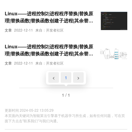
Linux——进程控制2|进程程序替换|替换原
理|替换函数|替换函数创建子进程|其余替换
函数介绍|使用替换致函执行其它文件程序|
文章
2022-12-11
来自：开发者社区
使用替换致函执行其它语言文件|execlp |
下
Linux——进程控制2|进程程序替换|替换原
理|替换函数|替换函数创建子进程|其余替换
函数介绍|使用替换致函执行其它文件程序|
文章
2022-12-11
来自：开发者社区
使用替换致函执行其它语言文件|execlp |
上
<
1
>
1 / 1
更新时间 2024-05-22 13:05:29
本页面内关键词为智能算法引擎基于机器学习所生成，如有任何问题，可在页
面下方点击"联系我们"与我们沟通。