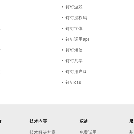
钉钉游戏
钉钉授权码
享
钉钉字体
钉钉调用api
情
钉钉短信
钉钉共享
数
钉钉用户id
钉钉oss
价
技术内容
权益
服
技术解决方案
免费试用
基