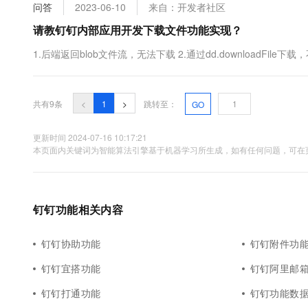
问答
2023-06-10
来自：开发者社区
请教钉钉内部应用开发下载文件功能实现？
1.后端返回blob文件流，无法下载 2.通过dd.downloadFil
共有9条
<
1
>
跳转至：
GO
更新时间 2024-07-16 10:17:21
本页面内关键词为智能算法引擎基于机器学习所生成，如有任何问题，可在页
钉钉功能相关内容
钉钉协助功能
钉钉附件功
钉钉宜搭功能
钉钉阿里邮
钉钉打通功能
钉钉功能数