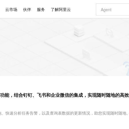
云市场
伙伴
服务
了解阿里云
AI 特惠
数据与 API
成为产品伙伴
企业增值服务
最佳实践
价格计算器
AI 场景体
基础软件
产品伙伴合
阿里云认证
市场活动
配置报价
大模型
自助选配和估算价格
新方式
睿译宝，AI翻译排版一步到位
智启 AI 普惠权益
产品生态集成认证中心
企业支持计划
云上春晚
域名与网站
千问官方 MaaS 平台，为开发者和 Agent 而生，新用户赠送 1 亿 + tokens 额度
Qwen Aud
AI Coding
阿里云Maa
2026 阿里云
云服务器 E
为企业打
数据集
Windows
大模型认证
模型
NEW
NEW
交付可用成果
值低价云产品抢先购
上传文档即自动完成翻译和格式还原
至高享 1亿+免费 tokens，加速 Al 应用落地
提供智能易用的域名与建站服务
智能编程，一键
安全可靠、
产品生态伙伴
专家技术服务
云上奥运之旅
弹性计算合作
阿里云中企出
手机三要素
宝塔 Linux
全部认证
价格优势
有专属领域专家
GLM-5.2：长任务时代开源旗舰模型
阿里云 OPC 创新助力计划
千问大模型
即刻拥有 DeepS
AI 电商营销
对象存储 O
大模型
产品生态伙伴工作台
企业增值服务台
云栖战略参考
云存储合作计
云栖大会
身份实名认证
CentOS
训练营
推动算力普惠，释放技术红利
最高返9万
多领域专家智能体,一键组建 AI 虚拟交付团队
快速构建应用程序和网站，即刻迈出上云第一步
至高百万元 Token 补贴，加速一人公司成长
多元化、高性能、安全可靠的大模型服务
真正可用的 1M 上下文,一次完成代码全链路开发
轻松解锁专属 Dee
从图文生成到
云上的中国
数据库合作计
活动全景
短信
Docker
图片和
站式影视创作平台
Hermes Agent，打造自进化智能体
Token Plan 模型订阅计划
数字证书管理服务（原SSL证书）
5 分钟轻松部署
AI 广告创作
无影云电脑
企业成长
NEW
信息公告
看见新力量
云网络合作计
OCR 文字识别
JAVA
证享300元代金券
可视化编排打通从文字构思到成片全链路闭环
全托管，含MySQL、PostgreSQL、SQL Server、MariaDB多引擎
自主进化，持久记忆，越用越聪明
Qwen3.8-Max 首发尝鲜，限时加量 10 倍，夜间低至2折
实现全站HTTPS，呈现可信的WEB访问
图文、视频一
随时随地安
Kimi-K3
HappyHors
NEW
魔搭 Mode
loud
服务实践
官网公告
等功能，结合钉钉、飞书和企业微信的集成，实现随时随地的高
Kimi 最新旗舰模型，长程编程与推理利器
让文字生成流
金融模力时刻
Salesforce O
版
发票查验
全能环境
Claude Code + GStack 打造工程团队
千问办公，限时限量积分加倍
Qoder
低代码高效构
AI 建站
短信服务
型
NEW
作计划
计划
创新中心
魔搭 ModelSc
健康状态
理服务
让AI从“聊天伙伴”进化为能干活的“数字员工”
安装技能 GStack，拥有专属 AI 工程团队
你的AI工作搭子，覆盖日常办公高频场景
面向真实软件的智能体编程平台
0 代码专业建
客户案例
天气预报查询
操作系统
Deepseek-v4-pro
HappyHors
态合作计划
跑、快速分析任务告警，以及查询表数据的更新情况，助您实现随时随地
态智能体模型
旗舰 MoE 大模型，百万上下文与顶尖推理能力
图生视频，流
同享
万小智 AI 建站低至 15元/月
Qoder CN
AI 短剧/漫剧
云原生数据库 
快递物流查询
WordPress
成为服务伙
高校合作
点，立即开启云上创新
覆盖公网/内网、递归/权威、移动APP等全场景解析服务
送.CN域名，送备案服务码
基于千问大模型等，支持代码智能生成、研发智能问答
AI助力短剧
GLM-5.2
Wan2.7-T
Ubuntu