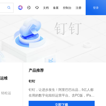
文档
备案
控制台
注册
登录
验
作计划
器
AI 活动
专业服务
服务伙伴合作计划
开发者社区
加入我们
产品动态
服务平台百炼
阿里云 OPC 创新助力计划
一站式生成采购清单，支持单品或批量购买
io：打造专属 AI 语音助手
S产品伙伴计划（繁花）
峰会
CS
造的大模型服务与应用开发平台
一句话生成原生可编辑精美 PPT 文稿
AI 生产力先锋
Al MaaS 服务伙伴赋能合作
域名
博文
Careers
至高可申请百万元
Qwen3.8-Max 模型上线
开启高性价比 AI 编程新体验
弹性可伸缩的云计算服务
Qwen-Audio-3.0-Realtime 端到端实时语音角色扮演
输入一句话想法, 轻松生成专业的 PPT
先锋实践拓展 AI 生产力的边界
Token 补贴，五大权
计划
海大会
伙伴信用分合作计划
商标
问答
社会招聘
益加速 OPC 成功
eek-V4-Pro
SS
一键部署幻兽帕鲁游戏服务器
飞天发布时刻
HOT
Open Search 向量检索版支
划
备案
电子书
校园招聘
pSeek-V4-Pro
视频创作，一键激活电商全链路生产力
稳定、安全、高性价比、高性能的云存储服务
一键购买专属联机服务器，轻松开启游戏
所见，即是所愿
持视频检索 Pipeline 功能
更多支持
划
公司注册
镜像站
视频生成
语音识别与合成
专属 QwenPaw
漫剧工坊：一站式动画创作平台
AI 实训营
HOT
应用身份服务 (IDaaS)
合作伙伴培训与认证
产品推荐
划
上云迁移
站生成，高效打造优质广告素材
全接入的云上超级电脑
从聊天伙伴进化为能主动干活的本地数字员工
快速生产连贯的高质量长漫剧
从基础到进阶，Agent 创客手把手教你
OpenClaw 管理能力上线
e-1.1-T2V
Qwen3-TTS-Flash
lScope
我要反馈
查询合作伙伴
效运维
畅细腻的高质量视频
离线语音合成大模型，多语言方言自适应，低延迟高稳定
n Alibaba Cloud ISV 合作
代维服务
建企业门户网站
10 分钟搭建微信、支付宝小程序
钉钉
MaxCompute MaxFrame 提
创新加速
ope
登录合作伙伴管理后台
我要建议
站，无忧落地极速上线
以可视化方式快速构建移动和 PC 门户网站
国内短信简单易用，安全可靠，秒级触达，全球覆盖200+国家和地区。
高效部署网站，快速应用到小程序
供自动弹性内存功能
e-1.1-I2V
Cosyvoice-V3-Flash
钉钉，让进步发生！阿里巴巴出品，5亿人都
安全
、轻松运
畅自然，细节丰富
高表现力语音合成大模型，语音克隆听感自然
我要投诉
PolarDB
在用的数字化组织运营平台。含PC版，IPad
上云场景组合购
Milvus 弹性伸缩功能新增节
伴
漫剧创作，剧本、分镜、视频高效生成
100%兼容MySQL、PostgreSQL，兼容Oracle，支持集中和分布式
覆盖90%+业务场景，专享组合折扣价
点支持范围
和手机版。远程视频会议，消息已读未读，
2V
VPN
Fun-ASR
立即下载