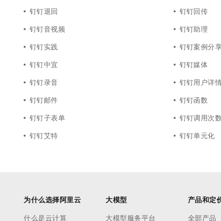
钉钉退回
钉钉回传
钉钉音视频
钉钉助理
钉钉实践
钉钉案例分
钉钉中宜
钉钉媒体
钉钉录音
钉钉用户详
钉钉邮件
钉钉函数
钉钉子表单
钉钉调用次
钉钉艾特
钉钉单元化
为什么选择阿里云
大模型
产品和定
什么是云计算
大模型服务平台
全部产品