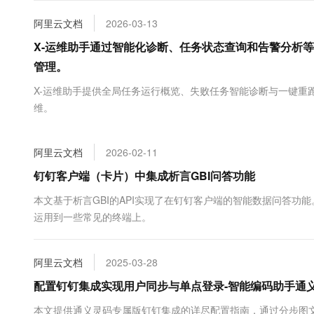
大数据开发治理平台 Data
AI 产品 免费试用
网络
安全
云开发大赛
Tableau 订阅
阿里云文档
2026-03-13
1亿+ 大模型 tokens 和 
可观测
入门学习赛
中间件
X-运维助手通过智能化诊断、任务状态查询和告警分析
AI空中课堂在线直播课
云防火墙
140+云产品 免费试用
大模型服务
管理。
上云与迁云
云原生的云上边界网络安全
产品新客免费试用，最长1
数据库
生态解决方案
X-运维助手提供全局任务运行概览、失败任务智能诊断与一键重
千问AI平台-Token Plan
企业出海
大模型ACA认证体验
大数据计算
维。
助力企业全员 AI 认知与能
行业生态解决方案
政企业务
媒体服务
千问AI平台-模型体验
开发者生态解决方案
在线体验全尺寸、多种模态
阿里云文档
2026-02-11
企业服务与云通信
AI 开发和 AI 应用解决
钉钉客户端（卡片）中集成析言GBI问答功能
Happy 系列大模型
域名与网站
本文基于析言GBI的API实现了在钉钉客户端的智能数据问答功能。
终端用户计算
运用到一些常见的终端上。
Serverless
大模型解决方案
阿里云文档
2025-03-28
开发工具
快速部署 Dify，高效搭建 
配置钉钉集成实现用户同步与单点登录-智能编码助手通义
迁移与运维管理
本文提供通义灵码专属版钉钉集成的详尽配置指南，通过分步图文