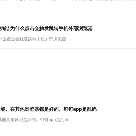
一个 AI 助手
超强辅助，Bol
即刻拥有 DeepSeek-R1 满血版
在企业官网、通讯软件中为客户提供 AI 客服
多种方案随心选，轻松解锁专属 DeepSeek
功能 为什么点击会触发跳转手机外部浏览器
为什么点击会触发跳转手机外部浏览器
功能。在其他浏览器都是好的。钉钉app是乱码
其他浏览器都是好的。钉钉app是乱码