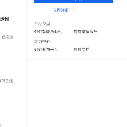
DING消息任务管理，让沟通更高效；移动办
文戏情感细腻自然，动作戏激烈拳拳到肉，实现更强表演能力
支持中英文自由切换，具备更强的噪声鲁棒性
ernetes 版 ACK
云聚AI 严选权益
AI 原生数据库服务发布
SSL 证书
公考勤，审批，钉闪会，钉钉文档，钉钉教
立即注册
，一键激活高效办公新体验
理容器应用的 K8s 服务
精选AI产品，从模型到应用全链提效
Agent 数据网关
育解决方案。
堡垒机
效运维
AI 用量加速计划
云原生数据库 PolarDB
产品类型
应用
防火墙
、识别商机，让客服更高效、服务更出色。
新老同享，达量后返
Agentic Database 发布
钉钉智能考勤机
钉钉增值服务
、轻松运
千问办公
主机安全
NEW
能力中心
的智能体编程平台
一站式AI生产力平台
钉钉开放平台
钉钉文档
AI 应用及服务市场
伶鹊
企业级人与Agent协作平台，接入和调度多个数字员工
智能客服平台，对话机器人、对话分析、智能外呼
AI 应用
大模型服务平台百炼 - 全妙
大模型
应用创作平台
多模态内容创作工具，已接入 DeepSeek
PI灵活
自然语言处理
数据标注
机器学习
息提取
与 AI 智能体进行实时音视频通话
从文本、图片、视频中提取结构化的属性信息
构建支持视频理解的 AI 音视频实时通话应用
理。