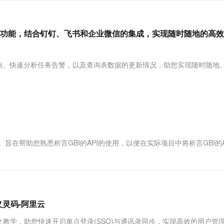
服务生态伙伴
视觉 Coding、空间感知、多模态思考等全面升级
1M上下文，专为长程任务能力而生
云工开物
企业应用
Works
Night Plan 支持 Qwen 3.8-Max
云原生大数据计算服务 MaxCompute
AI 办公
容器服务 Kub
NEW
Red Hat
30+ 款产品免费体验
Data Agent 驱动的一站式 Data+AI 开发治理平台
夜间 5 折，Qwen/Meoo/TokenPlan 客户专享
面向分析的企业级SaaS模式云数据仓库
AI智能应用
提供一站式管
科研合作
ERP
等功能，结合钉钉、飞书和企业微信的集成，实现随时随地的高
堂（旗舰版）
SUSE
智能客服
AI 应用构建
大模型原生
CRM
防护产品
2个月
自动承接线索
建站小程序
跑、快速分析任务告警，以及查询表数据的更新情况，助您实现随时随地
Qoder
大模型服务平台百炼-应用模版
OA 办公系统
HOT
NEW
面向真实软件
个人版上线、团队版降价；千问3.8-Max首发发尝鲜
丰富多元化的应用模版和解决方案
力提升
财税管理
模板建站
万有无界
大模型服务平台百炼-智能体
400电话
定制建站
的模型效果
灵活可视化地构建企业级 Agent
方案
广告营销
模板小程序
秒悟
人工智能平台 PAI
定制小程序
云端极速 AI 
新一代 AI 视频生成模型，深度适配广告营销等场景
AI Native 的算法工程平台，一站式完成建模、训练、推理服务部署
旨在帮助您熟悉析言GBI的API的使用，以便在实际项目中将析言GBI的A
APP 开发
建站系统
AI 应用
10分钟微调：让0.6B模型媲美235B模
多模态数据信
灵码-阿里云
型
依托云原生高可用架构,实现Dify私有化部署
用1%尺寸在特定领域达到大模型90%以上效果
教学，助您快速开启单点登录(SSO)与通讯录同步，实现高效的用户管