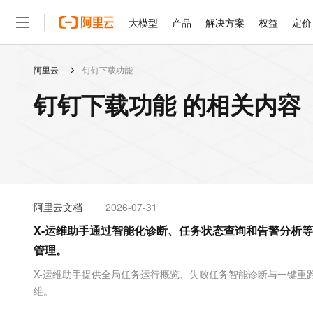
大模型
产品
解决方案
权益
定价
阿里云
钉钉下载功能
大模型
产品
解决方案
权益
定价
云市场
伙伴
服务
了解阿里云
精选产品
精选解决方案
普惠上云
产品定价
精选商城
成为销售伙伴
售前咨询
为什么选择阿里云
千问AI平台
钉钉下载功能 的相关内容
了解云产品的定价详情
大模型服务平台百炼
千问办公，解锁你的工作
普惠上云 官方力荐
分销伙伴
在线服务
网站建设
什么是云计算
大
大模型服务与应用平台
企业级Agent产品，直接
云服务器38元/年起，超
咨询伙伴
多端小程序
技术领先
云上成本管理
售后服务
轻量应用服务器
Agency Agents：拥
官方推荐返现计划
大模型
精选产品
精选解决方案
Salesforce 国际版订阅
稳定可靠
管理和优化成本
推荐新用户得奖励，单订单
销售伙伴合作计划
自助服务
友盟天域
安全合规
人工智能与机器学习
AI
文本生成
云数据库 RDS
HappyHorse 打造一
云工开物
无影生态合作计划
在线服务
阿里云文档
2026-07-31
观测云
分析师报告
高校专属算力普惠，学生认
计算
互联网应用开发
Qwen3.8-Max
HOT
Salesforce On Alibaba C
工单服务
X-运维助手通过智能化诊断、任务状态查询和告警分析
智能体时代全能旗舰模型
Tuya 物联网平台阿里云
研究报告与白皮书
人工智能平台 PAI
快速拥有专属 OpenClaw
大模
Consulting Partner 合
大数据
容器
管理。
免费试用
短信专区
一站式AI开发、训练和推
蓝凌 OA
Qwen3.7-Plus
AI 大模型销售与服务生
现代化应用
存储
天池大赛
X-运维助手提供全局任务运行概览、失败任务智能诊断与一键重
能看、能想、能动手的多模
云解析DNS
解决方案免费试用 新老
电子合同
维。
最高领取价值200元试用
安全
网络与CDN
AI 算法大赛
Qwen3-VL-Plus
畅捷通