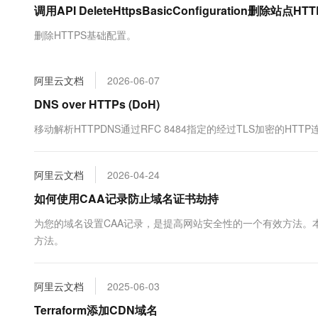
调用API DeleteHttpsBasicConfiguration删除
大数据开发治理平台 Data
AI 产品 免费试用
网络
安全
云开发大赛
Tableau 订阅
1亿+ 大模型 tokens 和 
删除HTTPS基础配置。
可观测
入门学习赛
中间件
AI空中课堂在线直播课
云防火墙
140+云产品 免费试用
大模型服务
上云与迁云
云原生的云上边界网络安全
产品新客免费试用，最长1
数据库
阿里云文档
2026-06-07
生态解决方案
千问AI平台-Token Plan
企业出海
大模型ACA认证体验
DNS over HTTPs (DoH)
大数据计算
助力企业全员 AI 认知与能
行业生态解决方案
政企业务
移动解析HTTPDNS通过RFC 8484指定的经过TLS加密的H
媒体服务
千问AI平台-模型体验
开发者生态解决方案
在线体验全尺寸、多种模态
企业服务与云通信
AI 开发和 AI 应用解决
阿里云文档
2026-04-24
Happy 系列大模型
域名与网站
如何使用CAA记录防止域名证书劫持
终端用户计算
为您的域名设置CAA记录，是提高网站安全性的一个有效方法。本
方法。
Serverless
大模型解决方案
开发工具
快速部署 Dify，高效搭建 
阿里云文档
2025-06-03
迁移与运维管理
Terraform添加CDN域名