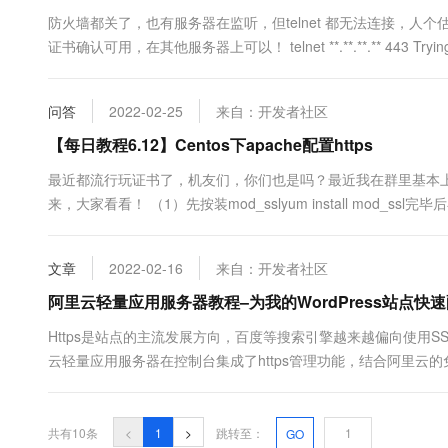
防火墙都关了，也有服务器在监听，但telnet 都无法连接，人
证书确认可用，在其他服务器上可以！ telnet **.**.**.** 443 Trying **.**.**.**.
问答
2022-02-25
来自：开发者社区
【每日教程6.12】Centos下apache配置https
最近都流行玩证书了，机友们，你们也是吗？最近我在群里基本上的
来，大家看看！ （1）先按装mod_sslyum install mod_ssl完毕
SSLCertificateFile /etc/pki/tls/certs...
文章
2022-02-16
来自：开发者社区
阿里云轻量应用服务器教程–为我的WordPress站点快速配
Https是站点的主流发展方向，百度等搜索引擎越来越偏向使用S
云轻量应用服务器在控制台集成了https管理功能，结合阿里云的
站:wordpress.cotyun.cn配置https为例说明。 申请Http
共有10条
<
1
>
跳转至：
GO