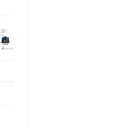
t.diy 一步搞定创意建站
构建大模型应用的安全防护体系
通过自然语言交互简化开发流程,全栈开发支持
通过阿里云安全产品对 AI 应用进行安全防护