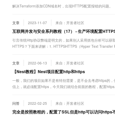
10 分钟在聊天系统中增加
专有云
解决Terraform添加CDN域名时，出现HTTPS配置报错的问题。
文章
2023-11-07
来自：开发者社区
互联网并发与安全系列教程（17） - 生产环境配置HTTP
引言传统Http协议弊端是明文的，如果别人采用抓包分析可以获
HTTPS？下面来讲解：1. HTTPSHTTPS（Hyper Text Transfer Pr
是加了安全的HTTP，即HTTP+SSL；我们知道HTTP通讯时
式来获....
文章
2022-06-13
来自：开发者社区
【Nest教程】Nest项目配置http和https
一般，我们的项目如果不是有特别需要，是不会去考虑https的
信上，就必须配置https，今天我们就结合前面的教程，配置htt
的是阿里云的免费证书，但是现在我没有找到，有别家证书更好了。然
Nginx等，这里我们用的是Apache的，下载解压之后里面有三....
问答
2022-02-25
来自：开发者社区
完全是按照教程的，配置了SSL但是http可以访问https