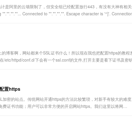
个估计是阿里的云墙限制了，但安全组已经配置放行443，有没有大神有相
.. Connected to **.**.**.**. Escape character is '^]'. Connection c
博客啊，网站都来个SSL证书什么！所以现在我也把配置https的教程
后在/etc/httpd/conf.d/下会有一个ssl.conf的文件,打开主要是看下证书及
置https
SL加密的站点。传统网站开通https的方法比较繁琐，对新手有较大的难
免费证书功能；用户可以非常方便的开启网站https。我们这里以将网
s证书 在证书购买页面点击立即购买打开证书购买...