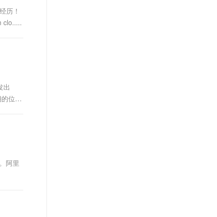
关经历！
lo.....
发出
密钥的位置
度。阿里