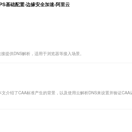
服务生态伙伴
视觉 Coding、空间感知、多模态思考等全面升级
1M上下文，专为长程任务能力而生
云工开物
站点HTTPS基础配置-边缘安全加速-阿里云
企业应用
Works
Night Plan 支持 Qwen 3.8-Max
云原生大数据计算服务 MaxCompute
AI 办公
容器服务 Kub
NEW
Red Hat
30+ 款产品免费体验
Data Agent 驱动的一站式 Data+AI 开发治理平台
夜间 5 折，Qwen/Meoo/TokenPlan 客户专享
面向分析的企业级SaaS模式云数据仓库
AI智能应用
提供一站式管
科研合作
ERP
堂（旗舰版）
SUSE
智能客服
AI 应用构建
大模型原生
CRM
防护产品
2个月
自动承接线索
建站小程序
Qoder
大模型服务平台百炼-应用模版
OA 办公系统
HOT
NEW
面向真实软件
个人版上线、团队版降价；千问3.8-Max首发发尝鲜
丰富多元化的应用模版和解决方案
力提升
财税管理
模板建站
TTP连接提供DNS解析，适用于浏览器等接入场景。
万有无界
大模型服务平台百炼-智能体
400电话
定制建站
的模型效果
灵活可视化地构建企业级 Agent
方案
广告营销
模板小程序
秒悟
人工智能平台 PAI
定制小程序
云端极速 AI 
新一代 AI 视频生成模型，深度适配广告营销等场景
AI Native 的算法工程平台，一站式完成建模、训练、推理服务部署
APP 开发
文介绍了CAA标准产生的背景，以及使用云解析DNS来设置并验证CAA
建站系统
AI 应用
10分钟微调：让0.6B模型媲美235B模
多模态数据信
型
依托云原生高可用架构,实现Dify私有化部署
用1%尺寸在特定领域达到大模型90%以上效果