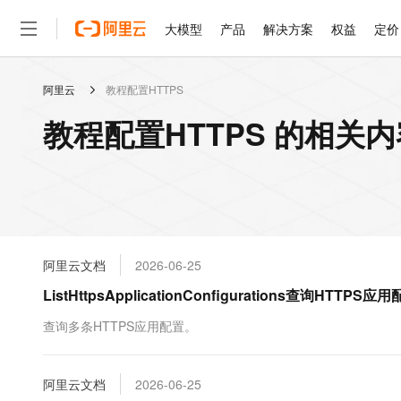
大模型
产品
解决方案
权益
定价
阿里云
教程配置HTTPS
大模型
产品
解决方案
权益
定价
云市场
伙伴
服务
了解阿里云
精选产品
精选解决方案
普惠上云
产品定价
精选商城
成为销售伙伴
售前咨询
为什么选择阿里云
千问AI平台
教程配置HTTPS 的相关内
了解云产品的定价详情
大模型服务平台百炼
千问办公，解锁你的工作
普惠上云 官方力荐
分销伙伴
在线服务
网站建设
什么是云计算
大
大模型服务与应用平台
企业级Agent产品，直接
云服务器38元/年起，超
咨询伙伴
多端小程序
技术领先
云上成本管理
售后服务
轻量应用服务器
Agency Agents：拥
官方推荐返现计划
大模型
精选产品
精选解决方案
Salesforce 国际版订阅
稳定可靠
管理和优化成本
推荐新用户得奖励，单订单
销售伙伴合作计划
自助服务
友盟天域
安全合规
人工智能与机器学习
AI
文本生成
云数据库 RDS
HappyHorse 打造一
云工开物
无影生态合作计划
在线服务
阿里云文档
2026-06-25
观测云
分析师报告
高校专属算力普惠，学生认
计算
互联网应用开发
Qwen3.8-Max
HOT
Salesforce On Alibaba C
工单服务
ListHttpsApplicationConfigurations查询HT
智能体时代全能旗舰模型
Tuya 物联网平台阿里云
研究报告与白皮书
人工智能平台 PAI
快速拥有专属 OpenClaw
大模
Consulting Partner 合
大数据
容器
免费试用
短信专区
一站式AI开发、训练和推
查询多条HTTPS应用配置。
蓝凌 OA
Qwen3.7-Plus
AI 大模型销售与服务生
现代化应用
存储
天池大赛
能看、能想、能动手的多模
云解析DNS
解决方案免费试用 新老
电子合同
最高领取价值200元试用
安全
阿里云文档
网络与CDN
2026-06-25
AI 算法大赛
Qwen3-VL-Plus
畅捷通