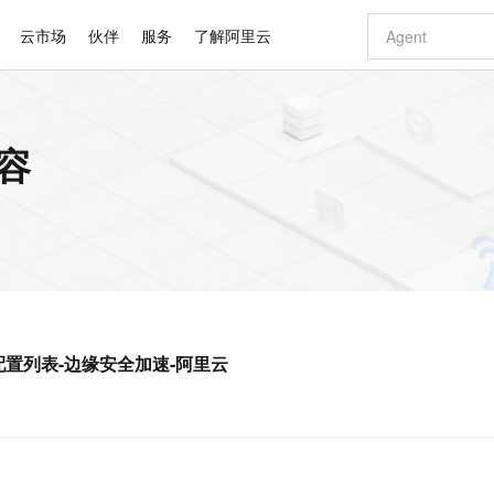
云市场
伙伴
服务
了解阿里云
AI 特惠
数据与 API
成为产品伙伴
企业增值服务
最佳实践
价格计算器
AI 场景体
基础软件
产品伙伴合
阿里云认证
市场活动
配置报价
大模型
容
自助选配和估算价格
新方式
睿译宝，AI翻译排版一步到位
智启 AI 普惠权益
产品生态集成认证中心
企业支持计划
云上春晚
域名与网站
千问官方 MaaS 平台，为开发者和 Agent 而生，新用户赠送 1 亿 + tokens 额度
Qwen Aud
AI Coding
阿里云Maa
2026 阿里云
云服务器 E
为企业打
数据集
Windows
大模型认证
模型
NEW
NEW
交付可用成果
值低价云产品抢先购
上传文档即自动完成翻译和格式还原
至高享 1亿+免费 tokens，加速 Al 应用落地
提供智能易用的域名与建站服务
智能编程，一键
安全可靠、
产品生态伙伴
专家技术服务
云上奥运之旅
弹性计算合作
阿里云中企出
手机三要素
宝塔 Linux
全部认证
价格优势
有专属领域专家
GLM-5.2：长任务时代开源旗舰模型
阿里云 OPC 创新助力计划
千问大模型
即刻拥有 DeepS
AI 电商营销
对象存储 O
大模型
产品生态伙伴工作台
企业增值服务台
云栖战略参考
云存储合作计
云栖大会
身份实名认证
CentOS
训练营
推动算力普惠，释放技术红利
最高返9万
多领域专家智能体,一键组建 AI 虚拟交付团队
快速构建应用程序和网站，即刻迈出上云第一步
至高百万元 Token 补贴，加速一人公司成长
多元化、高性能、安全可靠的大模型服务
真正可用的 1M 上下文,一次完成代码全链路开发
轻松解锁专属 Dee
从图文生成到
云上的中国
数据库合作计
活动全景
短信
Docker
图片和
站式影视创作平台
Hermes Agent，打造自进化智能体
Token Plan 模型订阅计划
数字证书管理服务（原SSL证书）
5 分钟轻松部署
AI 广告创作
无影云电脑
企业成长
NEW
信息公告
看见新力量
云网络合作计
OCR 文字识别
JAVA
证享300元代金券
可视化编排打通从文字构思到成片全链路闭环
全托管，含MySQL、PostgreSQL、SQL Server、MariaDB多引擎
自主进化，持久记忆，越用越聪明
Qwen3.8-Max 首发尝鲜，限时加量 10 倍，夜间低至2折
实现全站HTTPS，呈现可信的WEB访问
图文、视频一
随时随地安
Kimi-K3
HappyHors
NEW
魔搭 Mode
loud
服务实践
官网公告
TPS应用配置列表-边缘安全加速-阿里云
Kimi 最新旗舰模型，长程编程与推理利器
让文字生成流
金融模力时刻
Salesforce O
版
发票查验
全能环境
Claude Code + GStack 打造工程团队
千问办公，限时限量积分加倍
Qoder
低代码高效构
AI 建站
短信服务
型
NEW
作计划
计划
创新中心
魔搭 ModelSc
健康状态
理服务
让AI从“聊天伙伴”进化为能干活的“数字员工”
安装技能 GStack，拥有专属 AI 工程团队
你的AI工作搭子，覆盖日常办公高频场景
面向真实软件的智能体编程平台
0 代码专业建
客户案例
天气预报查询
操作系统
Deepseek-v4-pro
HappyHors
态合作计划
态智能体模型
旗舰 MoE 大模型，百万上下文与顶尖推理能力
图生视频，流
同享
万小智 AI 建站低至 15元/月
Qoder CN
AI 短剧/漫剧
云原生数据库 
快递物流查询
WordPress
成为服务伙
高校合作
点，立即开启云上创新
覆盖公网/内网、递归/权威、移动APP等全场景解析服务
送.CN域名，送备案服务码
基于千问大模型等，支持代码智能生成、研发智能问答
AI助力短剧
GLM-5.2
Wan2.7-T
Ubuntu