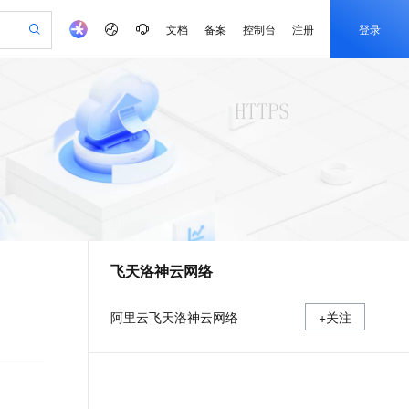
文档
备案
控制台
注册
登录
验
作计划
器
AI 活动
专业服务
服务伙伴合作计划
开发者社区
加入我们
产品动态
服务平台百炼
阿里云 OPC 创新助力计划
一站式生成采购清单，支持单品或批量购买
io：打造专属 AI 语音助手
S产品伙伴计划（繁花）
峰会
CS
造的大模型服务与应用开发平台
一句话生成原生可编辑精美 PPT 文稿
AI 生产力先锋
Al MaaS 服务伙伴赋能合作
域名
博文
Careers
至高可申请百万元
Qwen3.8-Max 模型上线
开启高性价比 AI 编程新体验
弹性可伸缩的云计算服务
Qwen-Audio-3.0-Realtime 端到端实时语音角色扮演
输入一句话想法, 轻松生成专业的 PPT
先锋实践拓展 AI 生产力的边界
Token 补贴，五大权
计划
海大会
伙伴信用分合作计划
商标
问答
社会招聘
益加速 OPC 成功
eek-V4-Pro
SS
一键部署幻兽帕鲁游戏服务器
飞天发布时刻
HOT
Open Search 向量检索版支
划
备案
电子书
校园招聘
pSeek-V4-Pro
视频创作，一键激活电商全链路生产力
稳定、安全、高性价比、高性能的云存储服务
一键购买专属联机服务器，轻松开启游戏
所见，即是所愿
持视频检索 Pipeline 功能
更多支持
划
公司注册
镜像站
视频生成
语音识别与合成
专属 QwenPaw
漫剧工坊：一站式动画创作平台
AI 实训营
HOT
应用身份服务 (IDaaS)
合作伙伴培训与认证
飞天洛神云网络
划
上云迁移
站生成，高效打造优质广告素材
全接入的云上超级电脑
从聊天伙伴进化为能主动干活的本地数字员工
快速生产连贯的高质量长漫剧
从基础到进阶，Agent 创客手把手教你
OpenClaw 管理能力上线
e-1.1-T2V
Qwen3-TTS-Flash
lScope
我要反馈
查询合作伙伴
畅细腻的高质量视频
离线语音合成大模型，多语言方言自适应，低延迟高稳定
n Alibaba Cloud ISV 合作
代维服务
建企业门户网站
10 分钟搭建微信、支付宝小程序
MaxCompute MaxFrame 提
阿里云飞天洛神云网络
+关注
创新加速
ope
登录合作伙伴管理后台
我要建议
站，无忧落地极速上线
以可视化方式快速构建移动和 PC 门户网站
国内短信简单易用，安全可靠，秒级触达，全球覆盖200+国家和地区。
高效部署网站，快速应用到小程序
供自动弹性内存功能
e-1.1-I2V
Cosyvoice-V3-Flash
安全
畅自然，细节丰富
高表现力语音合成大模型，语音克隆听感自然
我要投诉
PolarDB
上云场景组合购
Milvus 弹性伸缩功能新增节
伴
漫剧创作，剧本、分镜、视频高效生成
100%兼容MySQL、PostgreSQL，兼容Oracle，支持集中和分布式
覆盖90%+业务场景，专享组合折扣价
点支持范围
2V
VPN
Fun-ASR