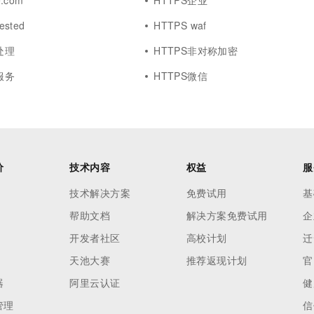
e.com
HTTPS企业
ested
HTTPS waf
处理
HTTPS非对称加密
服务
HTTPS微信
价
技术内容
权益
服
技术解决方案
免费试用
基
帮助文档
解决方案免费试用
企
开发者社区
高校计划
迁
天池大赛
推荐返现计划
官
器
阿里云认证
健
管理
信