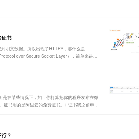
一个 AI 助手
超强辅助，Bol
即刻拥有 DeepSeek-R1 满血版
在企业官网、通讯软件中为客户提供 AI 客服
多种方案随心选，轻松解锁专属 DeepSeek
S证书
取到明文数据。所以出现了HTTPS，那什么是
otocol over Secure Socket Layer），简单来讲就
，如果客户端C请求服务器S，那么可以通过网络抓包的形
，但是在某些情况下，如，你打算把你的程序发布在微
ps。证书用的是阿里云的免费证书。1 证书我之前申请
后下载证书阿里提供了Tomcat、Apache、
不行？