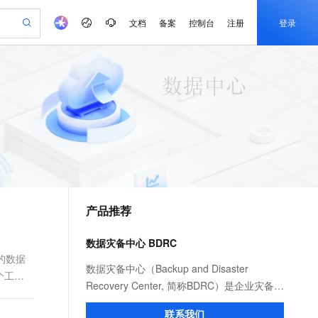
文档
备案
控制台
注册
登录
验
作计划
器
AI 活动
专业服务
服务伙伴合作计划
开发者社区
加入我们
产品动态
服务平台百炼
阿里云 OPC 创新助力计划
一站式生成采购清单，支持单品或批量购买
可编辑精美 PPT 文稿
S产品伙伴计划（繁花）
峰会
CS
造的大模型服务与应用开发平台
Agency Agents：拥有专属领域专家
AI 生产力先锋
Al MaaS 服务伙伴赋能合作
域名
博文
Careers
至高可申请百万元
Qwen3.8-Max 模型上线
 轻松生成专业的 PPT
开启高性价比 AI 编程新体验
弹性可伸缩的云计算服务
先锋实践拓展 AI 生产力的边界
多领域专家智能体,一键组建 AI 虚拟交付团队
Token 补贴，五大权
计划
海大会
伙伴信用分合作计划
商标
问答
社会招聘
益加速 OPC 成功
帕鲁游戏服务器
SS
HappyHorse 打造一站式影视创作平台
飞天发布时刻
HOT
Open Search 向量检索版支
划
备案
电子书
校园招聘
联机服务器，轻松开启游戏
视频创作，一键激活电商全链路生产力
稳定、安全、高性价比、高性能的云存储服务
所见，即是所愿
持视频检索 Pipeline 功能
可视化编排打通从文字构思到成片全链路闭环
更多支持
划
公司注册
镜像站
视频生成
语音识别与合成
 智能体与工作流应用
漫剧工坊：一站式动画创作平台
AI 实训营
应用身份服务 (IDaaS)
合作伙伴培训与认证
产品推荐
划
上云迁移
站生成，高效打造优质广告素材
全接入的云上超级电脑
通过阿里云百炼高效搭建AI应用,助力高效开发
快速生产连贯的高质量长漫剧
从基础到进阶，Agent 创客手把手教你
OpenClaw 管理能力上线
e-1.1-T2V
Qwen3-TTS-Flash
lScope
我要反馈
查询合作伙伴
畅细腻的高质量视频
离线语音合成大模型，多语言方言自适应，低延迟高稳定
n Alibaba Cloud ISV 合作
代维服务
建企业门户网站
10 分钟搭建微信、支付宝小程序
数据灾备中心 BDRC
MaxCompute MaxFrame 提
创新加速
ope
登录合作伙伴管理后台
我要建议
站，无忧落地极速上线
以可视化方式快速构建移动和 PC 门户网站
国内短信简单易用，安全可靠，秒级触达，全球覆盖200+国家和地区。
高效部署网站，快速应用到小程序
供自动弹性内存功能
的数据
e-1.1-I2V
Cosyvoice-V3-Flash
数据灾备中心（Backup and Disaster
个工作
安全
畅自然，细节丰富
高表现力语音合成大模型，语音克隆听感自然
我要投诉
PolarDB
Recovery Center, 简称BDRC）是企业灾备管
上云场景组合购
Milvus 弹性伸缩功能新增节
伴
.
漫剧创作，剧本、分镜、视频高效生成
100%兼容MySQL、PostgreSQL，兼容Oracle，支持集中和分布式
覆盖90%+业务场景，专享组合折扣价
点支持范围
理服务，发现并展示数据资源保护状态，使
2V
VPN
Fun-ASR
联系我们