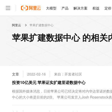
大模型
产品
解决方案
权益
定价
阿里云
苹果扩建数据中心
大模型
产品
解决方案
权益
定价
云市场
伙伴
服务
了解阿里云
精选产品
精选解决方案
普惠上云
产品定价
精选商城
成为销售伙伴
售前咨询
为什么选择阿里云
千问AI平台
苹果扩建数据中心 的相关
了解云产品的定价详情
大模型服务平台百炼
睿译宝，AI翻译排版一
普惠上云 官方力荐
分销伙伴
在线服务
网站建设
什么是云计算
大
大模型服务与应用平台
上传文档即自动完成翻译和
云服务器38元/年起，超
咨询伙伴
多端小程序
技术领先
云上成本管理
售后服务
轻量应用服务器
GLM-5.2：长任务时代
官方推荐返现计划
大模型
精选产品
精选解决方案
Salesforce 国际版订阅
稳定可靠
管理和优化成本
推荐新用户得奖励，单订单
销售伙伴合作计划
自助服务
友盟天域
安全合规
人工智能与机器学习
AI
文本生成
云数据库 RDS
Hermes Agent，打造
云工开物
无影生态合作计划
在线服务
文章
2022-02-16
来自：开发者社区
观测云
分析师报告
自主进化，持久记忆，越用
高校专属算力普惠，学生认
计算
互联网应用开发
Qwen3.8-Max
HOT
Salesforce On Alibaba C
工单服务
投资10亿美元 苹果证实扩建里诺数据中心
智能体时代全能旗舰模型
Tuya 物联网平台阿里云
研究报告与白皮书
人工智能平台 PAI
快速拥有专属 OpenClaw
大模
Consulting Partner 合
大数据
容器
免费试用
短信专区
一站式AI开发、训练和推
根据国外媒体消息，日前苹果公司已经决定将对内华达里诺的数
蓝凌 OA
Qwen3.7-Plus
AI 大模型销售与服务生
现代化应用
中心的大小将是目前的2倍。 苹果公司发言人Josh Rosenst
存储
天池大赛
能看、能想、能动手的多模
云解析DNS
解决方案免费试用 新老
电子合同
岗位。此外里诺市议会已经批准了苹果在里诺市中心建造另外一个价
最高领取价值200元试用
安全
网络与CDN
AI 算法大赛
Qwen3-VL-Plus
畅捷通