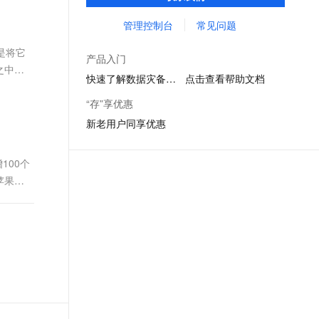
用策略中心对数据资源进行集中化管理，提
文戏情感细腻自然，动作戏激烈拳拳到肉，实现更强表演能力
支持中英文自由切换，具备更强的噪声鲁棒性
ernetes 版 ACK
云聚AI 严选权益
AI 原生数据库服务发布
SSL 证书
供定制化报表， 帮助客户简单、高效地实现
管理控制台
常见问题
，一键激活高效办公新体验
理容器应用的 K8s 服务
精选AI产品，从模型到应用全链提效
Agent 数据网关
数据灾备及合规管理。
堡垒机
是将它
AI 用量加速计划
云原生数据库 PolarDB
产品入门
应用
防火墙
之中。
、识别商机，让客服更高效、服务更出色。
新老同享，达量后返
Agentic Database 发布
快速了解数据灾备中心
点击查看帮助文档
也是“三
千问办公
主机安全
NEW
“存”享优惠
的智能体编程平台
一站式AI生产力平台
新老用户同享优惠
AI 应用及服务市场
伶鹊
企业级人与Agent协作平台，接入和调度多个数字员工
智能客服平台，对话机器人、对话分析、智能外呼
100个
AI 应用
苹果发
大模型服务平台百炼 - 全妙
大模型
应用创作平台
多模态内容创作工具，已接入 DeepSeek
自然语言处理
数据标注
机器学习
息提取
与 AI 智能体进行实时音视频通话
从文本、图片、视频中提取结构化的属性信息
构建支持视频理解的 AI 音视频实时通话应用