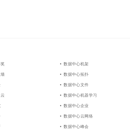
一个 AI 助手
超强辅助，Bol
即刻拥有 DeepSeek-R1 满血版
在企业官网、通讯软件中为客户提供 AI 客服
多种方案随心选，轻松解锁专属 DeepSeek
等奖
数据中心机架
火墙
数据中心拓扑
验
数据中心文件
里云
数据中心机器学习
究
数据中心企业
子
数据中心云网络
新
数据中心峰会