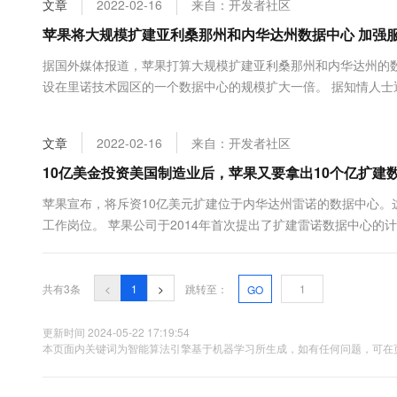
文章
2022-02-16
来自：开发者社区
大数据开发治理平台 Data
AI 产品 免费试用
网络
安全
云开发大赛
Tableau 订阅
苹果将大规模扩建亚利桑那州和内华达州数据中心 加强
1亿+ 大模型 tokens 和 
可观测
入门学习赛
中间件
AI空中课堂在线直播课
据国外媒体报道，苹果打算大规模扩建亚利桑那州和内华达州的
云防火墙
140+云产品 免费试用
大模型服务
设在里诺技术园区的一个数据中心的规模扩大一倍。 据知情人士
上云与迁云
云原生的云上边界网络安全
产品新客免费试用，最长1
数据库
承包商正在安装新设备，建筑工人们正在建设园区周围的道路和基
生态解决方案
千问AI平台-Token Plan
企业出海
大模型ACA认证体验
期”计划的....
大数据计算
文章
2022-02-16
来自：开发者社区
助力企业全员 AI 认知与能
行业生态解决方案
政企业务
媒体服务
千问AI平台-模型体验
10亿美金投资美国制造业后，苹果又要拿出10个亿扩建
开发者生态解决方案
在线体验全尺寸、多种模态
企业服务与云通信
苹果宣布，将斥资10亿美元扩建位于内华达州雷诺的数据中心。这
AI 开发和 AI 应用解决
工作岗位。 苹果公司于2014年首次提出了扩建雷诺数据中心的
Happy 系列大模型
域名与网站
言人约翰·罗森斯托克(John Rosenstock)周三表示：“我们
终端用户计算
共有3条
<
1
>
跳转至：
GO
Serverless
大模型解决方案
更新时间 2024-05-22 17:19:54
开发工具
本页面内关键词为智能算法引擎基于机器学习所生成，如有任何问题，可在页
快速部署 Dify，高效搭建 
迁移与运维管理