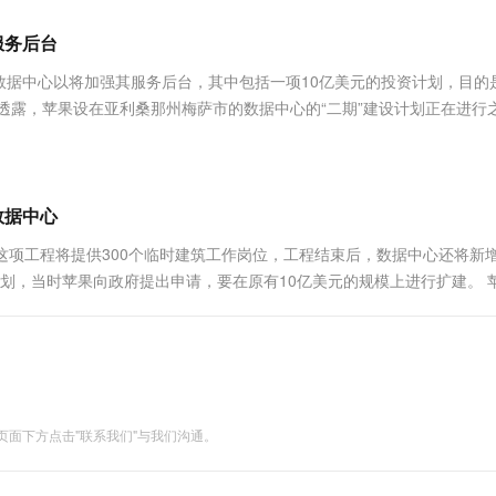
服务生态伙伴
视觉 Coding、空间感知、多模态思考等全面升级
1M上下文，专为长程任务能力而生
云工开物
企业应用
Works
Night Plan 支持 Qwen 3.8-Max
云原生大数据计算服务 MaxCompute
AI 办公
容器服务 Kub
NEW
Red Hat
服务后台
30+ 款产品免费体验
Data Agent 驱动的一站式 Data+AI 开发治理平台
夜间 5 折，Qwen/Meoo/TokenPlan 客户专享
面向分析的企业级SaaS模式云数据仓库
AI智能应用
提供一站式管
科研合作
ERP
堂（旗舰版）
SUSE
数据中心以将加强其服务后台，其中包括一项10亿美元的投资计划，目的
智能客服
AI 应用构建
大模型原生
CRM
透露，苹果设在亚利桑那州梅萨市的数据中心的“二期”建设计划正在进行
防护产品
2个月
自动承接线索
础设施。 预计苹果将在近期进一步扩大亚利桑那州数据中心的规模，这
建站小程序
Qoder
大模型服务平台百炼-应用模版
OA 办公系统
HOT
NEW
面向真实软件
个人版上线、团队版降价；千问3.8-Max首发发尝鲜
丰富多元化的应用模版和解决方案
力提升
财税管理
模板建站
万有无界
大模型服务平台百炼-智能体
数据中心
400电话
定制建站
的模型效果
灵活可视化地构建企业级 Agent
项工程将提供300个临时建筑工作岗位，工程结束后，数据中心还将新增
方案
广告营销
模板小程序
计划，当时苹果向政府提出申请，要在原有10亿美元的规模上进行扩建。 
秒悟
人工智能平台 PAI
定制小程序
云端极速 AI 
很高兴能通过额外投资10亿美元扩建我们的数据中心和配套设施，....
新一代 AI 视频生成模型，深度适配广告营销等场景
AI Native 的算法工程平台，一站式完成建模、训练、推理服务部署
APP 开发
建站系统
面下方点击"联系我们"与我们沟通。
AI 应用
10分钟微调：让0.6B模型媲美235B模
多模态数据信
型
依托云原生高可用架构,实现Dify私有化部署
用1%尺寸在特定领域达到大模型90%以上效果