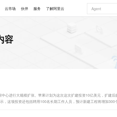
云市场
伙伴
服务
了解阿里云
AI 特惠
数据与 API
成为产品伙伴
企业增值服务
最佳实践
价格计算器
AI 场景体
基础软件
产品伙伴合
阿里云认证
市场活动
配置报价
大模型
内容
自助选配和估算价格
步到位
智启 AI 普惠权益
产品生态集成认证中心
企业支持计划
云上春晚
域名与网站
Qwen Audio：打造专属 AI 语音助手
千问官方 MaaS 平台，为开发者和 Agent 而生，新用户赠送 1 亿 + tokens 额度
一句话生成原生
AI Coding
阿里云Maa
2026 阿里云
云服务器 E
为企业打
数据集
Windows
大模型认证
模型
NEW
NEW
格式还原
值低价云产品抢先购
至高享 1亿+免费 tokens，加速 Al 应用落地
提供智能易用的域名与建站服务
Qwen-Audio-3.0-Realtime 端到端实时语音角色扮演
输入一句话想法,
智能编程，一键
安全可靠、
产品生态伙伴
专家技术服务
云上奥运之旅
弹性计算合作
阿里云中企出
手机三要素
宝塔 Linux
全部认证
价格优势
开源旗舰模型
即刻拥有 DeepSeek-V4-Pro
阿里云 OPC 创新助力计划
千问大模型
一键部署幻兽
AI 电商营销
对象存储 O
大模型
产品生态伙伴工作台
企业增值服务台
云栖战略参考
云存储合作计
云栖大会
身份实名认证
CentOS
训练营
推动算力普惠，释放技术红利
最高返9万
真正可用的 1M 上下文,一次完成代码全链路开发
快速构建应用程序和网站，即刻迈出上云第一步
轻松解锁专属 DeepSeek-V4-Pro
至高百万元 Token 补贴，加速一人公司成长
多元化、高性能、安全可靠的大模型服务
一键购买专属
从图文生成到
云上的中国
数据库合作计
活动全景
短信
Docker
图片和
自进化智能体
5 分钟轻松部署专属 QwenPaw
Token Plan 模型订阅计划
数字证书管理服务（原SSL证书）
高效搭建 AI
AI 广告创作
无影云电脑
企业成长
NEW
HOT
信息公告
看见新力量
云网络合作计
OCR 文字识别
JAVA
越聪明
证享300元代金券
全托管，含MySQL、PostgreSQL、SQL Server、MariaDB多引擎
Qwen3.8-Max 首发尝鲜，限时加量 10 倍，夜间低至2折
实现全站HTTPS，呈现可信的WEB访问
从聊天伙伴进化为能主动干活的本地数字员工
图文、视频一
随时随地安
Kimi-K3
HappyHors
NEW
魔搭 Mode
loud
服务实践
官网公告
Kimi 最新旗舰模型，长程编程与推理利器
让文字生成流
金融模力时刻
Salesforce O
版
发票查验
全能环境
Claude Code + GStack 打造工程团队
千问办公，限时限量积分加倍
Qoder
低代码高效构
AI 建站
短信服务
型
NEW
作计划
计划
创新中心
魔搭 ModelSc
健康状态
理服务
让AI从“聊天伙伴”进化为能干活的“数字员工”
安装技能 GStack，拥有专属 AI 工程团队
你的AI工作搭子，覆盖日常办公高频场景
面向真实软件的智能体编程平台
0 代码专业建
据中心进行大规模扩张。苹果计划为这次这次扩建投资10亿美元，扩建后
客户案例
天气预报查询
操作系统
Deepseek-v4-pro
HappyHors
态合作计划
ock表示，这项投资还包括聘用100名长期工作人员，预计新建工程将增加300
态智能体模型
旗舰 MoE 大模型，百万上下文与顶尖推理能力
图生视频，流
同享
万小智 AI 建站低至 15元/月
Qoder CN
AI 短剧/漫剧
云原生数据库 
快递物流查询
WordPress
成为服务伙
值400万美元的运输和接收仓库，使其符合数百万美元的减税条件。...
高校合作
点，立即开启云上创新
覆盖公网/内网、递归/权威、移动APP等全场景解析服务
送.CN域名，送备案服务码
基于千问大模型等，支持代码智能生成、研发智能问答
AI助力短剧
GLM-5.2
Wan2.7-T
Ubuntu