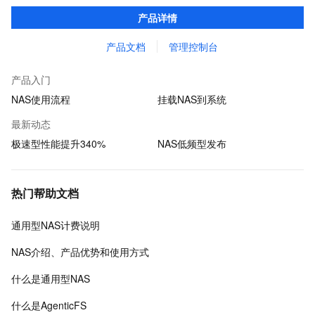
享、容器数据存储、AI 机器学习、Web 服务和内容管理、应用程序
产品详情
开发和测试、媒体和娱乐工作流等场景。
产品文档
管理控制台
产品入门
NAS使用流程
挂载NAS到系统
最新动态
极速型性能提升340%
NAS低频型发布
热门帮助文档
通用型NAS计费说明
NAS介绍、产品优势和使用方式
什么是通用型NAS
什么是AgenticFS