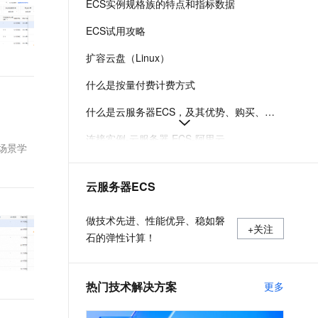
ECS实例规格族的特点和指标数据
t.diy 一步搞定创意建站
构建大模型应用的安全防护体系
通过自然语言交互简化开发流程,全栈开发支持
通过阿里云安全产品对 AI 应用进行安全防护
ECS试用攻略
扩容云盘（Linux）
什么是按量付费计费方式
什么是云服务器ECS，及其优势、购买、使用方式和部署建议
连接实例-云服务器 ECS-阿里云
场景学
在Linux上安装Docker和Docker Compose
云服务器ECS
实例登录名、密码、密钥对管理
使用安全组
做技术先进、性能优异、稳如磐
+关注
石的弹性计算！
热门技术解决方案
更多