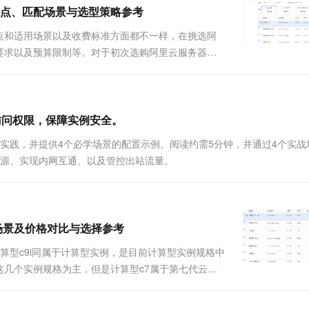
一个 AI 助手
超强辅助，Bol
点、匹配场景与选型策略参考
即刻拥有 DeepSeek-R1 满血版
在企业官网、通讯软件中为客户提供 AI 客服
点和适用场景以及收费标准方面都不一样，在挑选阿
多种方案随心选，轻松解锁专属 DeepSeek
要求以及预算限制等。对于初次选购阿里云服务器的
况选择适合自己的云服务器实例。本文将从实例规格
访问权限，保障实例安全。
实践，并提供4个必学场景的配置示例。阅读约需5分钟，并通过4个实战
P 来源、实现内网互通、以及管控出站流量。
、适用场景及价格对比与选择参考
和计算型c9i同属于计算型实例，是目前计算型实例规格中
几个实例规格为主，但是计算型c7属于第七代云服
而计算型c9i实例是最新...