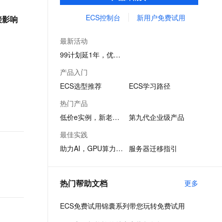
务创新。
文戏情感细腻自然，动作戏激烈拳拳到肉，实现更强表演能力
支持中英文自由切换，具备更强的噪声鲁棒性
ernetes 版 ACK
云聚AI 严选权益
AI 原生数据库服务发布
SSL 证书
ECS控制台
新用户免费试用
接影响
，一键激活高效办公新体验
理容器应用的 K8s 服务
精选AI产品，从模型到应用全链提效
Agent 数据网关
堡垒机
AI 用量加速计划
云原生数据库 PolarDB
最新活动
应用
防火墙
、识别商机，让客服更高效、服务更出色。
新老同享，达量后返
Agentic Database 发布
99计划延1年，优惠续享
千问办公
主机安全
NEW
产品入门
的智能体编程平台
一站式AI生产力平台
ECS选型推荐
ECS学习路径
AI 应用及服务市场
伶鹊
热门产品
企业级人与Agent协作平台，接入和调度多个数字员工
智能客服平台，对话机器人、对话分析、智能外呼
AI 应用
低价e实例，新老同享
第九代企业级产品
大模型服务平台百炼 - 全妙
大模型
最佳实践
应用创作平台
多模态内容创作工具，已接入 DeepSeek
助力AI，GPU算力1折起
服务器迁移指引
自然语言处理
数据标注
热门帮助文档
更多
机器学习
息提取
与 AI 智能体进行实时音视频通话
ECS免费试用锦囊系列带您玩转免费试用
从文本、图片、视频中提取结构化的属性信息
构建支持视频理解的 AI 音视频实时通话应用