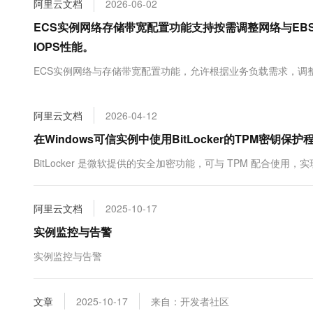
阿里云文档
2026-06-02
大数据开发治理平台 Data
AI 产品 免费试用
网络
安全
云开发大赛
Tableau 订阅
ECS实例网络存储带宽配置功能支持按需调整网络与E
1亿+ 大模型 tokens 和 
可观测
入门学习赛
中间件
IOPS性能。
AI空中课堂在线直播课
云防火墙
140+云产品 免费试用
大模型服务
上云与迁云
ECS实例网络与存储带宽配置功能，允许根据业务负载需求，调
云原生的云上边界网络安全
产品新客免费试用，最长1
数据库
生态解决方案
千问AI平台-Token Plan
企业出海
大模型ACA认证体验
大数据计算
助力企业全员 AI 认知与能
阿里云文档
2026-04-12
行业生态解决方案
政企业务
媒体服务
千问AI平台-模型体验
在Windows可信实例中使用BitLocker的TPM密钥保
开发者生态解决方案
在线体验全尺寸、多种模态
企业服务与云通信
BitLocker 是微软提供的安全加密功能，可与 TPM 配合
AI 开发和 AI 应用解决
Happy 系列大模型
域名与网站
阿里云文档
2025-10-17
终端用户计算
实例监控与告警
Serverless
大模型解决方案
实例监控与告警
开发工具
快速部署 Dify，高效搭建 
迁移与运维管理
文章
2025-10-17
来自：开发者社区