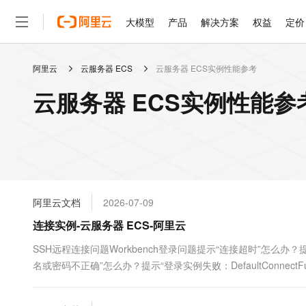
大模型
产品
解决方案
权益
定价
阿里云
云服务器 ECS
云服务器 ECS实例性能参考
大模型
产品
解决方案
权益
定价
云市场
伙伴
服务
了解阿里云
精选产品
精选解决方案
普惠上云
产品定价
精选商城
成为销售伙伴
售前咨询
为什么选择阿里云
千问AI平台
云服务器 ECS实例性能参
了解云产品的定价详情
大模型服务平台百炼
千问办公，解锁你的工作
普惠上云 官方力荐
分销伙伴
在线服务
网站建设
什么是云计算
大
大模型服务与应用平台
企业级Agent产品，直接
云服务器38元/年起，超
咨询伙伴
多端小程序
技术领先
云上成本管理
售后服务
轻量应用服务器
Agency Agents：拥
官方推荐返现计划
大模型
精选产品
精选解决方案
Salesforce 国际版订阅
稳定可靠
管理和优化成本
推荐新用户得奖励，单订单
销售伙伴合作计划
自助服务
友盟天域
安全合规
人工智能与机器学习
AI
文本生成
云数据库 RDS
HappyHorse 打造一
云工开物
无影生态合作计划
在线服务
阿里云文档
2026-07-09
观测云
分析师报告
高校专属算力普惠，学生认
计算
互联网应用开发
Qwen3.8-Max
HOT
Salesforce On Alibaba C
工单服务
连接实例-云服务器 ECS-阿里云
智能体时代全能旗舰模型
Tuya 物联网平台阿里云
研究报告与白皮书
人工智能平台 PAI
快速拥有专属 OpenClaw
大模
Consulting Partner 合
大数据
容器
免费试用
短信专区
一站式AI开发、训练和推
SSH远程连接问题Workbench登录问题提示“连接超时”怎么
蓝凌 OA
Qwen3.7-Plus
AI 大模型销售与服务生
现代化应用
名或密码不正确”怎么办？提示“登录实例失败：DefaultConnectFuture[root@
存储
天池大赛
能看、能想、能动手的多模
云解析DNS
解决方案免费试用 新老
电子合同
最高领取价值200元试用
安全
网络与CDN
AI 算法大赛
Qwen3-VL-Plus
畅捷通