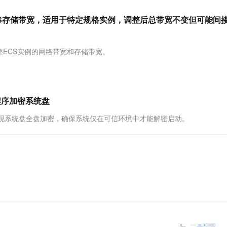
服务生态伙伴
视觉 Coding、空间感知、多模态思考等全面升级
1M上下文，专为长程任务能力而生
云工开物
企业应用
Works
Night Plan 支持 Qwen 3.8-Max
云原生大数据计算服务 MaxCompute
AI 办公
容器服务 Kub
NEW
Red Hat
BS存储带宽，适用于特定规格实例，调整后总带宽不变但可能间
30+ 款产品免费体验
Data Agent 驱动的一站式 Data+AI 开发治理平台
夜间 5 折，Qwen/Meoo/TokenPlan 客户专享
面向分析的企业级SaaS模式云数据仓库
AI智能应用
提供一站式管
科研合作
ERP
堂（旗舰版）
SUSE
智能客服
AI 应用构建
大模型原生
CRM
整ECS实例的网络带宽和存储带宽。
防护产品
2个月
自动承接线索
建站小程序
Qoder
大模型服务平台百炼-应用模版
OA 办公系统
HOT
NEW
面向真实软件
个人版上线、团队版降价；千问3.8-Max首发发尝鲜
丰富多元化的应用模版和解决方案
力提升
财税管理
模板建站
万有无界
大模型服务平台百炼-智能体
护程序加密系统盘
400电话
定制建站
的模型效果
灵活可视化地构建企业级 Agent
使用，实现系统盘全盘加密，确保系统仅在可信环境中才能解密启动。
方案
广告营销
模板小程序
秒悟
人工智能平台 PAI
定制小程序
云端极速 AI 
新一代 AI 视频生成模型，深度适配广告营销等场景
AI Native 的算法工程平台，一站式完成建模、训练、推理服务部署
APP 开发
建站系统
AI 应用
10分钟微调：让0.6B模型媲美235B模
多模态数据信
型
依托云原生高可用架构,实现Dify私有化部署
用1%尺寸在特定领域达到大模型90%以上效果