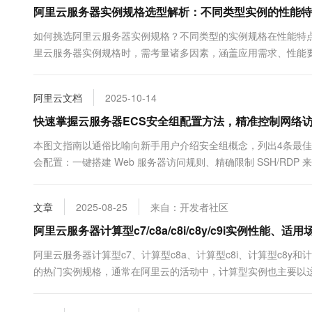
10 分钟在聊天系统中增加
阿里云服务器实例规格选型解析：不同类型实例的性能特
专有云
如何挑选阿里云服务器实例规格？不同类型的实例规格在性能特
里云服务器实例规格时，需考量诸多因素，涵盖应用需求、性能
用户来说，新手用户可能不知道如何根据自己的需求、预算等情
的分类、选择教程以及经...
阿里云文档
2025-10-14
快速掌握云服务器ECS安全组配置方法，精准控制网络
本图文指南以通俗比喻向新手用户介绍安全组概念，列出4条最佳
会配置：一键搭建 Web 服务器访问规则、精确限制 SSH/RD
文章
2025-08-25
来自：开发者社区
阿里云服务器计算型c7/c8a/c8i/c8y/c9i实例性能
阿里云服务器计算型c7、计算型c8a、计算型c8i、计算型c8y
的热门实例规格，通常在阿里云的活动中，计算型实例也主要以这
务器，而计算型c8a、计算型c8i、计算型c8y属于第八代云服务器，