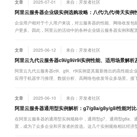
文章
2025-07-01
来自：开发者社区
阿里云服务器企业级实例选购攻略：八代/九代/倚天实例
企业用户相对于个人用户来说，对云服务器的性能、网络收发包
户更多。因此，阿里云的活动中的各种企业级云服务器实例和配置
合企业用户的云服务器实例规格主要为通用算力型u1、计算型c8i、计
通用型g8y、内存型r9i、...
文章
2025-06-12
来自：开发者社区
阿里云九代云服务器c9i/g9i/r9i实例性能、适用场景解
阿里云九代云服务器c9i、g9i、r9i实例是其最新推出的高性
应用于机器学习推理、数据分析、高网络包收发等众多场景。接
以及价格等方面的详细信息。 一、阿里云九代云服务器概述 阿里云九
的CIPU架构...
文章
2025-06-10
来自：开发者社区
阿里云服务器通用型实例解析：g7/g8a/g8y/g8i性能
在阿里云服务器的通用型实例规格中，通用型g7、通用型g8a、通
置，成为了众多企业和开发者的首选。这几个实例规格相比经济型
它们的处理器与内存配比通常为1:4，但在处理器架构、存储能力