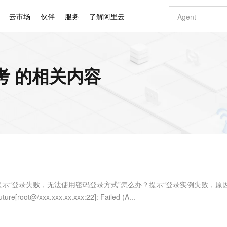
云市场
伙伴
服务
了解阿里云
AI 特惠
数据与 API
成为产品伙伴
企业增值服务
最佳实践
价格计算器
AI 场景体
基础软件
产品伙伴合
阿里云认证
市场活动
配置报价
大模型
考 的相关内容
自助选配和估算价格
新方式
睿译宝，AI翻译排版一步到位
智启 AI 普惠权益
产品生态集成认证中心
企业支持计划
云上春晚
域名与网站
千问官方 MaaS 平台，为开发者和 Agent 而生，新用户赠送 1 亿 + tokens 额度
Qwen Aud
AI Coding
阿里云Maa
2026 阿里云
云服务器 E
为企业打
数据集
Windows
大模型认证
模型
NEW
NEW
交付可用成果
值低价云产品抢先购
上传文档即自动完成翻译和格式还原
至高享 1亿+免费 tokens，加速 Al 应用落地
提供智能易用的域名与建站服务
智能编程，一键
安全可靠、
产品生态伙伴
专家技术服务
云上奥运之旅
弹性计算合作
阿里云中企出
手机三要素
宝塔 Linux
全部认证
价格优势
有专属领域专家
GLM-5.2：长任务时代开源旗舰模型
阿里云 OPC 创新助力计划
千问大模型
即刻拥有 DeepS
AI 电商营销
对象存储 O
大模型
产品生态伙伴工作台
企业增值服务台
云栖战略参考
云存储合作计
云栖大会
身份实名认证
CentOS
训练营
推动算力普惠，释放技术红利
最高返9万
多领域专家智能体,一键组建 AI 虚拟交付团队
快速构建应用程序和网站，即刻迈出上云第一步
至高百万元 Token 补贴，加速一人公司成长
多元化、高性能、安全可靠的大模型服务
真正可用的 1M 上下文,一次完成代码全链路开发
轻松解锁专属 Dee
从图文生成到
云上的中国
数据库合作计
活动全景
短信
Docker
图片和
站式影视创作平台
Hermes Agent，打造自进化智能体
Token Plan 模型订阅计划
数字证书管理服务（原SSL证书）
5 分钟轻松部署
AI 广告创作
无影云电脑
企业成长
NEW
信息公告
看见新力量
云网络合作计
OCR 文字识别
JAVA
证享300元代金券
可视化编排打通从文字构思到成片全链路闭环
全托管，含MySQL、PostgreSQL、SQL Server、MariaDB多引擎
自主进化，持久记忆，越用越聪明
Qwen3.8-Max 首发尝鲜，限时加量 10 倍，夜间低至2折
实现全站HTTPS，呈现可信的WEB访问
图文、视频一
随时随地安
Kimi-K3
HappyHors
NEW
魔搭 Mode
loud
服务实践
官网公告
Kimi 最新旗舰模型，长程编程与推理利器
让文字生成流
金融模力时刻
Salesforce O
版
发票查验
全能环境
Claude Code + GStack 打造工程团队
千问办公，限时限量积分加倍
Qoder
低代码高效构
AI 建站
短信服务
型
NEW
作计划
计划
创新中心
魔搭 ModelSc
健康状态
理服务
让AI从“聊天伙伴”进化为能干活的“数字员工”
安装技能 GStack，拥有专属 AI 工程团队
你的AI工作搭子，覆盖日常办公高频场景
面向真实软件的智能体编程平台
0 代码专业建
办？提示“登录失败，无法使用密码登录方式”怎么办？提示“登录实例失败，原
客户案例
天气预报查询
操作系统
Deepseek-v4-pro
HappyHors
态合作计划
/xxx.xxx.xx.xxx:22]: Failed (A...
态智能体模型
旗舰 MoE 大模型，百万上下文与顶尖推理能力
图生视频，流
同享
万小智 AI 建站低至 15元/月
Qoder CN
AI 短剧/漫剧
云原生数据库 
快递物流查询
WordPress
成为服务伙
高校合作
点，立即开启云上创新
覆盖公网/内网、递归/权威、移动APP等全场景解析服务
送.CN域名，送备案服务码
基于千问大模型等，支持代码智能生成、研发智能问答
AI助力短剧
GLM-5.2
Wan2.7-T
Ubuntu