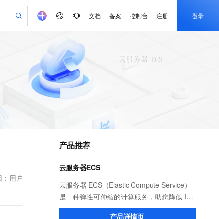
文档
备案
控制台
注册
登录
验
作计划
器
AI 活动
专业服务
服务伙伴合作计划
开发者社区
加入我们
产品动态
服务平台百炼
阿里云 OPC 创新助力计划
一站式生成采购清单，支持单品或批量购买
io：打造专属 AI 语音助手
S产品伙伴计划（繁花）
峰会
CS
造的大模型服务与应用开发平台
一句话生成原生可编辑精美 PPT 文稿
AI 生产力先锋
Al MaaS 服务伙伴赋能合作
域名
博文
Careers
至高可申请百万元
Qwen3.8-Max 模型上线
开启高性价比 AI 编程新体验
弹性可伸缩的云计算服务
Qwen-Audio-3.0-Realtime 端到端实时语音角色扮演
输入一句话想法, 轻松生成专业的 PPT
先锋实践拓展 AI 生产力的边界
Token 补贴，五大权
计划
海大会
伙伴信用分合作计划
商标
问答
社会招聘
益加速 OPC 成功
eek-V4-Pro
SS
一键部署幻兽帕鲁游戏服务器
飞天发布时刻
HOT
Open Search 向量检索版支
划
备案
电子书
校园招聘
pSeek-V4-Pro
视频创作，一键激活电商全链路生产力
稳定、安全、高性价比、高性能的云存储服务
一键购买专属联机服务器，轻松开启游戏
所见，即是所愿
持视频检索 Pipeline 功能
更多支持
划
公司注册
镜像站
视频生成
语音识别与合成
专属 QwenPaw
漫剧工坊：一站式动画创作平台
AI 实训营
HOT
应用身份服务 (IDaaS)
合作伙伴培训与认证
产品推荐
划
上云迁移
站生成，高效打造优质广告素材
全接入的云上超级电脑
从聊天伙伴进化为能主动干活的本地数字员工
快速生产连贯的高质量长漫剧
从基础到进阶，Agent 创客手把手教你
OpenClaw 管理能力上线
e-1.1-T2V
Qwen3-TTS-Flash
lScope
我要反馈
查询合作伙伴
畅细腻的高质量视频
离线语音合成大模型，多语言方言自适应，低延迟高稳定
n Alibaba Cloud ISV 合作
代维服务
建企业门户网站
10 分钟搭建微信、支付宝小程序
云服务器ECS
MaxCompute MaxFrame 提
创新加速
ope
登录合作伙伴管理后台
我要建议
站，无忧落地极速上线
以可视化方式快速构建移动和 PC 门户网站
国内短信简单易用，安全可靠，秒级触达，全球覆盖200+国家和地区。
高效部署网站，快速应用到小程序
供自动弹性内存功能
因：用户
e-1.1-I2V
Cosyvoice-V3-Flash
云服务器 ECS（Elastic Compute Service）
安全
畅自然，细节丰富
高表现力语音合成大模型，语音克隆听感自然
我要投诉
PolarDB
是一种弹性可伸缩的计算服务，助您降低 IT
上云场景组合购
Milvus 弹性伸缩功能新增节
伴
漫剧创作，剧本、分镜、视频高效生成
100%兼容MySQL、PostgreSQL，兼容Oracle，支持集中和分布式
覆盖90%+业务场景，专享组合折扣价
点支持范围
成本，提升运维效率，使您更专注于核心业
2V
VPN
Fun-ASR
产品详情页