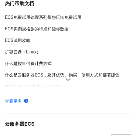
热门帮助文档
ECS免费试用锦囊系列带您玩转免费试用
ECS实例规格族的特点和指标数据
ECS试用攻略
扩容云盘（Linux）
什么是按量付费计费方式
什么是云服务器ECS，及其优势、购买、使用方式和部署建议
连接实例-云服务器 ECS-阿里云
在Linux上安装Docker和Docker Compose
查看更多
实例登录名、密码、密钥对管理
阿里云ECS通用型实例规格（g系列）
云服务器ECS