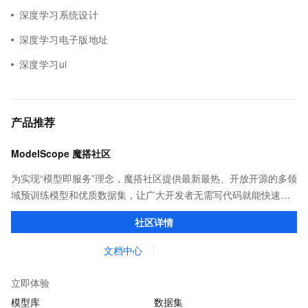
深度学习系统设计
深度学习电子版地址
深度学习ui
产品推荐
ModelScope 魔搭社区
为实现“模型即服务”理念，魔搭社区提供最新最热、开放开源的多领
域预训练模型和优质数据集，让广大开发者无需写代码就能快速体
验模型效果；同时提供抽象编程接口及SDK，对模型进行二次开
社区详情
发，真正让模型应用到不同的场景中。
文档中心
立即体验
模型库
数据集