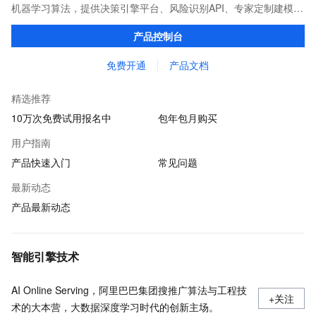
机器学习算法，提供决策引擎平台、风险识别API、专家定制建模等
多维风控服务，一站式解决企业在用户注册、运营活动、交易、信
产品控制台
贷审核等关键业务中所遇到的欺诈问题。
免费开通
产品文档
精选推荐
10万次免费试用报名中
包年包月购买
用户指南
产品快速入门
常见问题
最新动态
产品最新动态
智能引擎技术
AI Online Serving，阿里巴巴集团搜推广算法与工程技
+关注
术的大本营，大数据深度学习时代的创新主场。