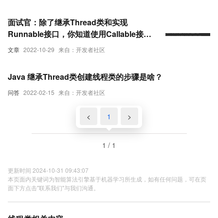
面试官：除了继承Thread类和实现
Runnable接口，你知道使用Callable接口
的方式来创建线程吗？
文章
2022-10-29
来自：开发者社区
Java 继承Thread类创建线程类的步骤是啥？
问答
2022-02-15
来自：开发者社区
<
1
>
1 / 1
更新时间 2024-10-31 09:43:07
本页面内关键词为智能算法引擎基于机器学习所生成，如有任何问题，可在页
面下方点击"联系我们"与我们沟通。