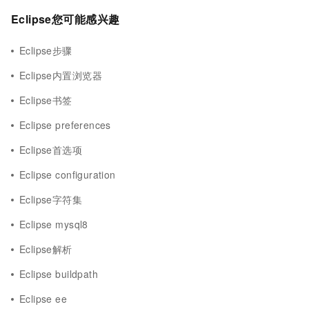
Eclipse您可能感兴趣
Eclipse步骤
Eclipse内置浏览器
Eclipse书签
Eclipse preferences
Eclipse首选项
Eclipse configuration
Eclipse字符集
Eclipse mysql8
Eclipse解析
Eclipse buildpath
Eclipse ee