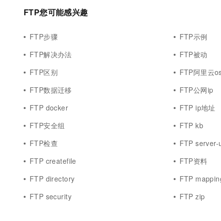
10 分钟在聊天系统中增加
专有云
FTP您可能感兴趣
FTP步骤
FTP示例
FTP解决办法
FTP被动
FTP区别
FTP阿里云os
FTP数据迁移
FTP公网ip
FTP docker
FTP ip地址
FTP安全组
FTP kb
FTP检查
FTP server-
FTP createfile
FTP资料
FTP directory
FTP mappin
FTP security
FTP zip