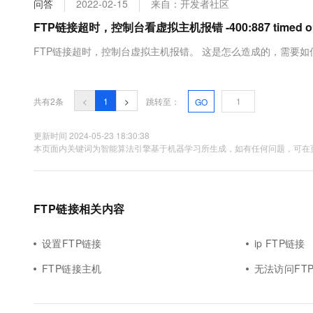
问答
2022-02-15
来自：开发者社区
大数据开发治理平台 Data
AI 产品 免费试用
网络
安全
云开发大赛
Tableau 订阅
FTP链接超时，控制台看虚拟主机报错 -400:887 timed o
1亿+ 大模型 tokens 和 
可观测
入门学习赛
中间件
AI空中课堂在线直播课
FTP链接超时，控制台虚拟主机报错。 这是怎么造成的，需要如
云防火墙
140+云产品 免费试用
大模型服务
上云与迁云
云原生的云上边界网络安全
产品新客免费试用，最长1
数据库
生态解决方案
千问AI平台-Token Plan
企业出海
大模型ACA认证体验
大数据计算
共有2条
<
1
>
跳转至：
GO
助力企业全员 AI 认知与能
行业生态解决方案
政企业务
媒体服务
千问AI平台-模型体验
更新时间 2024-05-23 18:30:38
开发者生态解决方案
本页面内关键词为智能算法引擎基于机器学习所生成，如有任何问题，可在页
在线体验全尺寸、多种模态
企业服务与云通信
AI 开发和 AI 应用解决
Happy 系列大模型
域名与网站
FTP链接相关内容
终端用户计算
Serverless
设置FTP链接
ip FTP链接
大模型解决方案
FTP链接主机
无法访问FT
开发工具
快速部署 Dify，高效搭建 
迁移与运维管理