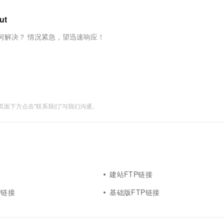
服务生态伙伴
视觉 Coding、空间感知、多模态思考等全面升级
1M上下文，专为长程任务能力而生
云工开物
企业应用
Works
Night Plan 支持 Qwen 3.8-Max
云原生大数据计算服务 MaxCompute
AI 办公
容器服务 Kub
NEW
Red Hat
ut
30+ 款产品免费体验
Data Agent 驱动的一站式 Data+AI 开发治理平台
夜间 5 折，Qwen/Meoo/TokenPlan 客户专享
面向分析的企业级SaaS模式云数据仓库
AI智能应用
提供一站式管
科研合作
ERP
堂（旗舰版）
SUSE
何解决？ 情况紧急，望迅速响应！
智能客服
AI 应用构建
大模型原生
CRM
防护产品
2个月
自动承接线索
建站小程序
Qoder
大模型服务平台百炼-应用模版
OA 办公系统
HOT
NEW
面向真实软件
个人版上线、团队版降价；千问3.8-Max首发发尝鲜
丰富多元化的应用模版和解决方案
力提升
财税管理
模板建站
万有无界
大模型服务平台百炼-智能体
400电话
定制建站
面下方点击"联系我们"与我们沟通。
的模型效果
灵活可视化地构建企业级 Agent
方案
广告营销
模板小程序
秒悟
人工智能平台 PAI
定制小程序
云端极速 AI 
新一代 AI 视频生成模型，深度适配广告营销等场景
AI Native 的算法工程平台，一站式完成建模、训练、推理服务部署
APP 开发
建站系统
建站FTP链接
P链接
基础版FTP链接
AI 应用
10分钟微调：让0.6B模型媲美235B模
多模态数据信
型
依托云原生高可用架构,实现Dify私有化部署
用1%尺寸在特定领域达到大模型90%以上效果