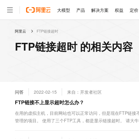
大模型
产品
解决方案
权益
定价
阿里云
FTP链接超时
大模型
产品
解决方案
权益
定价
云市场
伙伴
服务
了解阿里云
精选产品
精选解决方案
普惠上云
产品定价
精选商城
成为销售伙伴
售前咨询
为什么选择阿里云
千问AI平台
FTP链接超时 的相关内容
了解云产品的定价详情
大模型服务平台百炼
睿译宝，AI翻译排版一
普惠上云 官方力荐
分销伙伴
在线服务
网站建设
什么是云计算
大
大模型服务与应用平台
上传文档即自动完成翻译和
云服务器38元/年起，超
咨询伙伴
多端小程序
技术领先
云上成本管理
售后服务
轻量应用服务器
GLM-5.2：长任务时代
官方推荐返现计划
大模型
精选产品
精选解决方案
Salesforce 国际版订阅
稳定可靠
管理和优化成本
推荐新用户得奖励，单订单
销售伙伴合作计划
自助服务
友盟天域
安全合规
人工智能与机器学习
AI
文本生成
云数据库 RDS
Hermes Agent，打造
云工开物
无影生态合作计划
在线服务
问答
2022-02-15
来自：开发者社区
观测云
分析师报告
自主进化，持久记忆，越用
高校专属算力普惠，学生认
计算
互联网应用开发
Qwen3.8-Max
HOT
Salesforce On Alibaba C
工单服务
FTP链接不上显示超时怎么办？
智能体时代全能旗舰模型
Tuya 物联网平台阿里云
研究报告与白皮书
人工智能平台 PAI
快速拥有专属 OpenClaw
大模
Consulting Partner 合
大数据
容器
免费试用
短信专区
一站式AI开发、训练和推
在用的虚拟主机，目前网站也可以正常访问，但是现在FTP链接
蓝凌 OA
Qwen3.7-Plus
AI 大模型销售与服务生
现代化应用
管理的项目。 使用了三个FTP工具，都是显示链接超时。 请大
存储
天池大赛
能看、能想、能动手的多模
云解析DNS
解决方案免费试用 新老
电子合同
最高领取价值200元试用
安全
网络与CDN
AI 算法大赛
Qwen3-VL-Plus
畅捷通