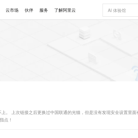
云市场
伙伴
服务
了解阿里云
AI 特惠
数据与 API
成为产品伙伴
企业增值服务
最佳实践
价格计算器
AI 场景体
基础软件
产品伙伴合
阿里云认证
市场活动
配置报价
大模型
自助选配和估算价格
步到位
智启 AI 普惠权益
产品生态集成认证中心
企业支持计划
云上春晚
域名与网站
Qwen Audio：打造专属 AI 语音助手
千问官方 MaaS 平台，为开发者和 Agent 而生，新用户赠送 1 亿 + tokens 额度
一句话生成原生
AI Coding
阿里云Maa
2026 阿里云
云服务器 E
为企业打
数据集
Windows
大模型认证
模型
NEW
NEW
格式还原
值低价云产品抢先购
至高享 1亿+免费 tokens，加速 Al 应用落地
提供智能易用的域名与建站服务
Qwen-Audio-3.0-Realtime 端到端实时语音角色扮演
输入一句话想法,
智能编程，一键
安全可靠、
产品生态伙伴
专家技术服务
云上奥运之旅
弹性计算合作
阿里云中企出
手机三要素
宝塔 Linux
全部认证
价格优势
开源旗舰模型
即刻拥有 DeepSeek-V4-Pro
阿里云 OPC 创新助力计划
千问大模型
一键部署幻兽
AI 电商营销
对象存储 O
大模型
产品生态伙伴工作台
企业增值服务台
云栖战略参考
云存储合作计
云栖大会
身份实名认证
CentOS
训练营
推动算力普惠，释放技术红利
最高返9万
真正可用的 1M 上下文,一次完成代码全链路开发
快速构建应用程序和网站，即刻迈出上云第一步
轻松解锁专属 DeepSeek-V4-Pro
至高百万元 Token 补贴，加速一人公司成长
多元化、高性能、安全可靠的大模型服务
一键购买专属
从图文生成到
云上的中国
数据库合作计
活动全景
短信
Docker
图片和
自进化智能体
5 分钟轻松部署专属 QwenPaw
Token Plan 模型订阅计划
数字证书管理服务（原SSL证书）
高效搭建 AI
AI 广告创作
无影云电脑
企业成长
NEW
HOT
信息公告
看见新力量
云网络合作计
OCR 文字识别
JAVA
越聪明
证享300元代金券
全托管，含MySQL、PostgreSQL、SQL Server、MariaDB多引擎
Qwen3.8-Max 首发尝鲜，限时加量 10 倍，夜间低至2折
实现全站HTTPS，呈现可信的WEB访问
从聊天伙伴进化为能主动干活的本地数字员工
图文、视频一
随时随地安
Kimi-K3
HappyHors
NEW
魔搭 Mode
loud
服务实践
官网公告
Kimi 最新旗舰模型，长程编程与推理利器
让文字生成流
金融模力时刻
Salesforce O
版
发票查验
全能环境
Claude Code + GStack 打造工程团队
千问办公，限时限量积分加倍
Qoder
低代码高效构
AI 建站
短信服务
型
NEW
作计划
计划
创新中心
魔搭 ModelSc
健康状态
理服务
让AI从“聊天伙伴”进化为能干活的“数字员工”
安装技能 GStack，拥有专属 AI 工程团队
你的AI工作搭子，覆盖日常办公高频场景
面向真实软件的智能体编程平台
0 代码专业建
不上。 上次链接之后更换过中国联通的光猫，但是没有发现安全设置里面
客户案例
天气预报查询
操作系统
Deepseek-v4-pro
HappyHors
态合作计划
牛指点！
态智能体模型
旗舰 MoE 大模型，百万上下文与顶尖推理能力
图生视频，流
同享
万小智 AI 建站低至 15元/月
Qoder CN
AI 短剧/漫剧
云原生数据库 
快递物流查询
WordPress
成为服务伙
高校合作
点，立即开启云上创新
覆盖公网/内网、递归/权威、移动APP等全场景解析服务
送.CN域名，送备案服务码
基于千问大模型等，支持代码智能生成、研发智能问答
AI助力短剧
GLM-5.2
Wan2.7-T
Ubuntu