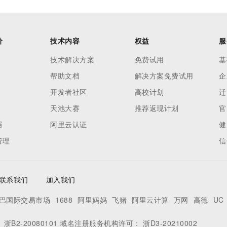
价
技术内容
权益
服
技术解决方案
免费试用
基
帮助文档
解决方案免费试用
企
开发者社区
高校计划
迁
天池大赛
推荐返现计划
官
器
阿里云认证
健
管理
信
联系我们
加入我们
巴国际交易市场
1688
阿里妈妈
飞猪
阿里云计算
万网
高德
UC
：
浙B2-20080101
域名注册服务机构许可：
浙D3-20210002