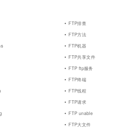
一个 AI 助手
超强辅助，Bol
即刻拥有 DeepSeek-R1 满血版
在企业官网、通讯软件中为客户提供 AI 客服
多种方案随心选，轻松解锁专属 DeepSeek
FTP排查
FTP方法
s
FTP机器
FTP共享文件
FTP ftp服务
FTP终端
u
FTP线程
FTP请求
g
FTP unable
FTP大文件