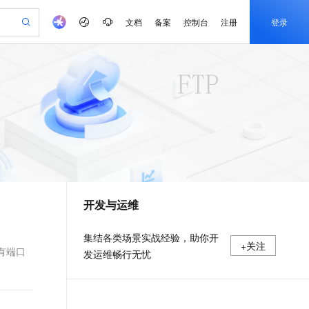
文档
备案
控制台
注册
登录
验
作计划
器
AI 活动
专业服务
服务伙伴合作计划
开发者社区
加入我们
产品动态
服务平台百炼
阿里云 OPC 创新助力计划
一站式生成采购清单，支持单品或批量购买
可编辑精美 PPT 文稿
S产品伙伴计划（繁花）
峰会
CS
造的大模型服务与应用开发平台
Agency Agents：拥有专属领域专家
AI 生产力先锋
Al MaaS 服务伙伴赋能合作
域名
博文
Careers
至高可申请百万元
Qwen3.8-Max 模型上线
 轻松生成专业的 PPT
开启高性价比 AI 编程新体验
弹性可伸缩的云计算服务
先锋实践拓展 AI 生产力的边界
多领域专家智能体,一键组建 AI 虚拟交付团队
Token 补贴，五大权
计划
海大会
伙伴信用分合作计划
商标
问答
社会招聘
益加速 OPC 成功
帕鲁游戏服务器
SS
HappyHorse 打造一站式影视创作平台
飞天发布时刻
HOT
Open Search 向量检索版支
划
备案
电子书
校园招聘
联机服务器，轻松开启游戏
视频创作，一键激活电商全链路生产力
稳定、安全、高性价比、高性能的云存储服务
所见，即是所愿
持视频检索 Pipeline 功能
可视化编排打通从文字构思到成片全链路闭环
更多支持
划
公司注册
镜像站
视频生成
语音识别与合成
 智能体与工作流应用
漫剧工坊：一站式动画创作平台
AI 实训营
应用身份服务 (IDaaS)
合作伙伴培训与认证
开发与运维
划
上云迁移
站生成，高效打造优质广告素材
全接入的云上超级电脑
通过阿里云百炼高效搭建AI应用,助力高效开发
快速生产连贯的高质量长漫剧
从基础到进阶，Agent 创客手把手教你
OpenClaw 管理能力上线
e-1.1-T2V
Qwen3-TTS-Flash
lScope
我要反馈
查询合作伙伴
畅细腻的高质量视频
离线语音合成大模型，多语言方言自适应，低延迟高稳定
n Alibaba Cloud ISV 合作
代维服务
建企业门户网站
10 分钟搭建微信、支付宝小程序
MaxCompute MaxFrame 提
集结各类场景实战经验，助你开
+关注
创新加速
ope
登录合作伙伴管理后台
我要建议
站，无忧落地极速上线
以可视化方式快速构建移动和 PC 门户网站
国内短信简单易用，安全可靠，秒级触达，全球覆盖200+国家和地区。
高效部署网站，快速应用到小程序
供自动弹性内存功能
有端口
发运维畅行无忧
e-1.1-I2V
Cosyvoice-V3-Flash
安全
畅自然，细节丰富
高表现力语音合成大模型，语音克隆听感自然
我要投诉
PolarDB
上云场景组合购
Milvus 弹性伸缩功能新增节
伴
漫剧创作，剧本、分镜、视频高效生成
100%兼容MySQL、PostgreSQL，兼容Oracle，支持集中和分布式
覆盖90%+业务场景，专享组合折扣价
点支持范围
2V
VPN
Fun-ASR