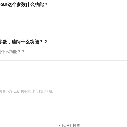
服务生态伙伴
视觉 Coding、空间感知、多模态思考等全面升级
1M上下文，专为长程任务能力而生
云工开物
imeout这个参数什么功能？
企业应用
Works
Night Plan 支持 Qwen 3.8-Max
云原生大数据计算服务 MaxCompute
AI 办公
容器服务 Kub
NEW
Red Hat
30+ 款产品免费体验
Data Agent 驱动的一站式 Data+AI 开发治理平台
夜间 5 折，Qwen/Meoo/TokenPlan 客户专享
面向分析的企业级SaaS模式云数据仓库
AI智能应用
提供一站式管
科研合作
ERP
堂（旗舰版）
SUSE
智能客服
AI 应用构建
大模型原生
CRM
防护产品
2个月
自动承接线索
建站小程序
Qoder
大模型服务平台百炼-应用模版
OA 办公系统
HOT
NEW
mask参数，请问什么功能？？
面向真实软件
个人版上线、团队版降价；千问3.8-Max首发发尝鲜
丰富多元化的应用模版和解决方案
力提升
财税管理
模板建站
，请问什么功能？？
万有无界
大模型服务平台百炼-智能体
400电话
定制建站
的模型效果
灵活可视化地构建企业级 Agent
方案
广告营销
模板小程序
秒悟
人工智能平台 PAI
定制小程序
云端极速 AI 
新一代 AI 视频生成模型，深度适配广告营销等场景
AI Native 的算法工程平台，一站式完成建模、训练、推理服务部署
APP 开发
面下方点击"联系我们"与我们沟通。
建站系统
AI 应用
10分钟微调：让0.6B模型媲美235B模
多模态数据信
型
依托云原生高可用架构,实现Dify私有化部署
用1%尺寸在特定领域达到大模型90%以上效果
ICMP数据