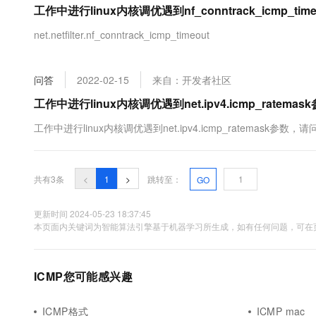
工作中进行linux内核调优遇到nf_conntrack_icmp_t
大数据开发治理平台 Data
AI 产品 免费试用
网络
安全
云开发大赛
Tableau 订阅
1亿+ 大模型 tokens 和 
net.netfilter.nf_conntrack_icmp_timeout
可观测
入门学习赛
中间件
AI空中课堂在线直播课
云防火墙
140+云产品 免费试用
大模型服务
上云与迁云
云原生的云上边界网络安全
产品新客免费试用，最长1
数据库
问答
2022-02-15
来自：开发者社区
生态解决方案
千问AI平台-Token Plan
企业出海
大模型ACA认证体验
工作中进行linux内核调优遇到net.ipv4.icmp_rate
大数据计算
助力企业全员 AI 认知与能
行业生态解决方案
政企业务
工作中进行linux内核调优遇到net.ipv4.icmp_ratemask参数
媒体服务
千问AI平台-模型体验
开发者生态解决方案
在线体验全尺寸、多种模态
企业服务与云通信
AI 开发和 AI 应用解决
Happy 系列大模型
共有3条
<
1
>
跳转至：
GO
域名与网站
更新时间 2024-05-23 18:37:45
终端用户计算
本页面内关键词为智能算法引擎基于机器学习所生成，如有任何问题，可在页
Serverless
大模型解决方案
开发工具
ICMP您可能感兴趣
快速部署 Dify，高效搭建 
迁移与运维管理
ICMP格式
ICMP mac