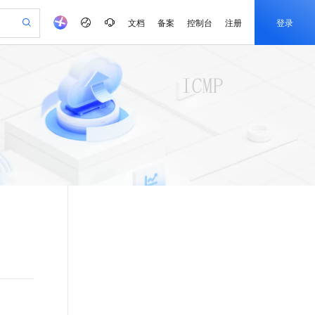
文档
备案
控制台
注册
登录
验
作计划
器
AI 活动
专业服务
服务伙伴合作计划
开发者社区
加入我们
产品动态
服务平台百炼
阿里云 OPC 创新助力计划
一站式生成采购清单，支持单品或批量购买
可编辑精美 PPT 文稿
S产品伙伴计划（繁花）
峰会
CS
造的大模型服务与应用开发平台
Agency Agents：拥有专属领域专家
AI 生产力先锋
Al MaaS 服务伙伴赋能合作
域名
博文
Careers
至高可申请百万元
Qwen3.8-Max 模型上线
 轻松生成专业的 PPT
开启高性价比 AI 编程新体验
弹性可伸缩的云计算服务
先锋实践拓展 AI 生产力的边界
多领域专家智能体,一键组建 AI 虚拟交付团队
Token 补贴，五大权
计划
海大会
伙伴信用分合作计划
商标
问答
社会招聘
益加速 OPC 成功
帕鲁游戏服务器
SS
HappyHorse 打造一站式影视创作平台
飞天发布时刻
HOT
Open Search 向量检索版支
划
备案
电子书
校园招聘
联机服务器，轻松开启游戏
视频创作，一键激活电商全链路生产力
稳定、安全、高性价比、高性能的云存储服务
所见，即是所愿
持视频检索 Pipeline 功能
可视化编排打通从文字构思到成片全链路闭环
更多支持
划
公司注册
镜像站
视频生成
语音识别与合成
 智能体与工作流应用
漫剧工坊：一站式动画创作平台
AI 实训营
应用身份服务 (IDaaS)
合作伙伴培训与认证
划
上云迁移
站生成，高效打造优质广告素材
全接入的云上超级电脑
通过阿里云百炼高效搭建AI应用,助力高效开发
快速生产连贯的高质量长漫剧
从基础到进阶，Agent 创客手把手教你
OpenClaw 管理能力上线
e-1.1-T2V
Qwen3-TTS-Flash
lScope
我要反馈
查询合作伙伴
畅细腻的高质量视频
离线语音合成大模型，多语言方言自适应，低延迟高稳定
n Alibaba Cloud ISV 合作
代维服务
建企业门户网站
10 分钟搭建微信、支付宝小程序
MaxCompute MaxFrame 提
创新加速
ope
登录合作伙伴管理后台
我要建议
站，无忧落地极速上线
以可视化方式快速构建移动和 PC 门户网站
国内短信简单易用，安全可靠，秒级触达，全球覆盖200+国家和地区。
高效部署网站，快速应用到小程序
供自动弹性内存功能
e-1.1-I2V
Cosyvoice-V3-Flash
安全
畅自然，细节丰富
高表现力语音合成大模型，语音克隆听感自然
我要投诉
PolarDB
上云场景组合购
Milvus 弹性伸缩功能新增节
伴
漫剧创作，剧本、分镜、视频高效生成
100%兼容MySQL、PostgreSQL，兼容Oracle，支持集中和分布式
覆盖90%+业务场景，专享组合折扣价
点支持范围
2V
VPN
Fun-ASR