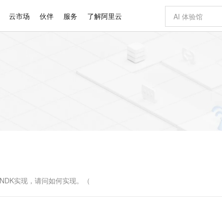
云市场
伙伴
服务
了解阿里云
AI 特惠
数据与 API
成为产品伙伴
企业增值服务
最佳实践
价格计算器
AI 场景体
基础软件
产品伙伴合
阿里云认证
市场活动
配置报价
大模型
自助选配和估算价格
步到位
智启 AI 普惠权益
产品生态集成认证中心
企业支持计划
云上春晚
域名与网站
Qwen Audio：打造专属 AI 语音助手
千问官方 MaaS 平台，为开发者和 Agent 而生，新用户赠送 1 亿 + tokens 额度
一句话生成原生
AI Coding
阿里云Maa
2026 阿里云
云服务器 E
为企业打
数据集
Windows
大模型认证
模型
NEW
NEW
格式还原
值低价云产品抢先购
至高享 1亿+免费 tokens，加速 Al 应用落地
提供智能易用的域名与建站服务
Qwen-Audio-3.0-Realtime 端到端实时语音角色扮演
输入一句话想法,
智能编程，一键
安全可靠、
产品生态伙伴
专家技术服务
云上奥运之旅
弹性计算合作
阿里云中企出
手机三要素
宝塔 Linux
全部认证
价格优势
开源旗舰模型
即刻拥有 DeepSeek-V4-Pro
阿里云 OPC 创新助力计划
千问大模型
一键部署幻兽
AI 电商营销
对象存储 O
大模型
产品生态伙伴工作台
企业增值服务台
云栖战略参考
云存储合作计
云栖大会
身份实名认证
CentOS
训练营
推动算力普惠，释放技术红利
最高返9万
真正可用的 1M 上下文,一次完成代码全链路开发
快速构建应用程序和网站，即刻迈出上云第一步
轻松解锁专属 DeepSeek-V4-Pro
至高百万元 Token 补贴，加速一人公司成长
多元化、高性能、安全可靠的大模型服务
一键购买专属
从图文生成到
云上的中国
数据库合作计
活动全景
短信
Docker
图片和
自进化智能体
5 分钟轻松部署专属 QwenPaw
Token Plan 模型订阅计划
数字证书管理服务（原SSL证书）
高效搭建 AI
AI 广告创作
无影云电脑
企业成长
NEW
HOT
信息公告
看见新力量
云网络合作计
OCR 文字识别
JAVA
越聪明
证享300元代金券
全托管，含MySQL、PostgreSQL、SQL Server、MariaDB多引擎
Qwen3.8-Max 首发尝鲜，限时加量 10 倍，夜间低至2折
实现全站HTTPS，呈现可信的WEB访问
从聊天伙伴进化为能主动干活的本地数字员工
图文、视频一
随时随地安
Kimi-K3
HappyHors
NEW
魔搭 Mode
loud
服务实践
官网公告
Kimi 最新旗舰模型，长程编程与推理利器
让文字生成流
金融模力时刻
Salesforce O
版
发票查验
全能环境
Claude Code + GStack 打造工程团队
千问办公，限时限量积分加倍
Qoder
低代码高效构
AI 建站
短信服务
型
NEW
作计划
计划
创新中心
魔搭 ModelSc
健康状态
理服务
让AI从“聊天伙伴”进化为能干活的“数字员工”
安装技能 GStack，拥有专属 AI 工程团队
你的AI工作搭子，覆盖日常办公高频场景
面向真实软件的智能体编程平台
0 代码专业建
用NDK实现，请问如何实现。（
客户案例
天气预报查询
操作系统
Deepseek-v4-pro
HappyHors
态合作计划
态智能体模型
旗舰 MoE 大模型，百万上下文与顶尖推理能力
图生视频，流
同享
万小智 AI 建站低至 15元/月
Qoder CN
AI 短剧/漫剧
云原生数据库 
快递物流查询
WordPress
成为服务伙
高校合作
点，立即开启云上创新
覆盖公网/内网、递归/权威、移动APP等全场景解析服务
送.CN域名，送备案服务码
基于千问大模型等，支持代码智能生成、研发智能问答
AI助力短剧
GLM-5.2
Wan2.7-T
Ubuntu