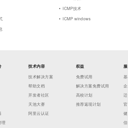
一个 AI 助手
超强辅助，Bol
ICMP技术
即刻拥有 DeepSeek-R1 满血版
在企业官网、通讯软件中为客户提供 AI 客服
多种方案随心选，轻松解锁专属 DeepSeek
式
ICMP windows
息
价
技术内容
权益
服
技术解决方案
免费试用
基
帮助文档
解决方案免费试用
企
开发者社区
高校计划
迁
天池大赛
推荐返现计划
官
器
阿里云认证
健
管理
信