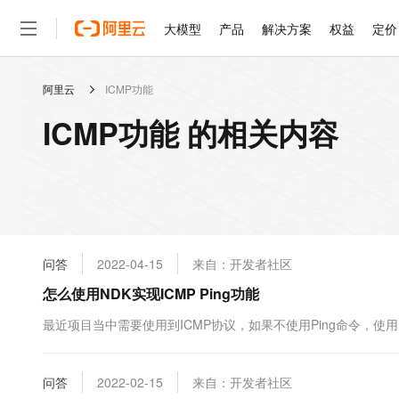
大模型
产品
解决方案
权益
定价
阿里云
ICMP功能
大模型
产品
解决方案
权益
定价
云市场
伙伴
服务
了解阿里云
精选产品
精选解决方案
普惠上云
产品定价
精选商城
成为销售伙伴
售前咨询
为什么选择阿里云
千问AI平台
ICMP功能 的相关内容
了解云产品的定价详情
大模型服务平台百炼
睿译宝，AI翻译排版一
普惠上云 官方力荐
分销伙伴
在线服务
网站建设
什么是云计算
大
大模型服务与应用平台
上传文档即自动完成翻译和
云服务器38元/年起，超
咨询伙伴
多端小程序
技术领先
云上成本管理
售后服务
轻量应用服务器
GLM-5.2：长任务时代
官方推荐返现计划
大模型
精选产品
精选解决方案
Salesforce 国际版订阅
稳定可靠
管理和优化成本
推荐新用户得奖励，单订单
销售伙伴合作计划
自助服务
友盟天域
安全合规
人工智能与机器学习
AI
文本生成
云数据库 RDS
Hermes Agent，打造
云工开物
无影生态合作计划
在线服务
问答
2022-04-15
来自：开发者社区
观测云
分析师报告
自主进化，持久记忆，越用
高校专属算力普惠，学生认
计算
互联网应用开发
Qwen3.8-Max
HOT
Salesforce On Alibaba C
工单服务
怎么使用NDK实现ICMP Ping功能
智能体时代全能旗舰模型
Tuya 物联网平台阿里云
研究报告与白皮书
人工智能平台 PAI
快速拥有专属 OpenClaw
大模
Consulting Partner 合
大数据
容器
免费试用
短信专区
一站式AI开发、训练和推
最近项目当中需要使用到ICMP协议，如果不使用Ping命令，使
蓝凌 OA
Qwen3.7-Plus
AI 大模型销售与服务生
现代化应用
存储
天池大赛
能看、能想、能动手的多模
云解析DNS
解决方案免费试用 新老
电子合同
最高领取价值200元试用
安全
问答
网络与CDN
2022-02-15
来自：开发者社区
AI 算法大赛
Qwen3-VL-Plus
畅捷通