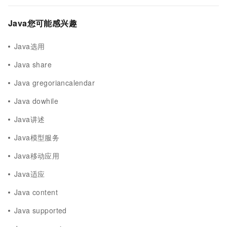
Java您可能感兴趣
Java选用
Java share
Java gregoriancalendar
Java dowhile
Java讲述
Java模型服务
Java移动应用
Java适应
Java content
Java supported