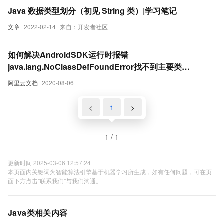
Java 数据类型划分（初见 String 类）|学习笔记
文章
2022-02-14
来自：开发者社区
如何解决AndroidSDK运行时报错
java.lang.NoClassDefFoundError找不到主要类
PushServiceFactory
阿里云文档
2020-08-06
<
1
>
1 / 1
更新时间 2025-03-06 12:57:24
本页面内关键词为智能算法引擎基于机器学习所生成，如有任何问题，可在页
面下方点击"联系我们"与我们沟通。
Java类相关内容