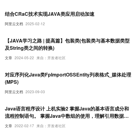
结合CRaC技术实现JAVA类应用启动加速
阿里云文档
2025-02-12
【JAVA学习之路 | 提高篇】包装类(包装类与基本数据类型
及String类之间的转换)
文章
2024-05-22
来自：开发者社区
对应序列化Java类FpImportOSSEntity列表格式_媒体处理
(MPS)
阿里云文档
2023-09-03
Java语言程序设计 上机实验2 掌握Java的基本语言成分和
流程控制语句。 掌握Java中数组的使用，理解引用数据类
型。 掌握String类的使用。
文章
2022-02-17
来自：开发者社区