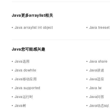
Java更多arraylist相关
Java arraylist int object
Java treeset 
Java您可能感兴趣
Java选用
Java share
Java dowhile
Java讲述
Java移动应用
Java适应
Java supported
Java lw
Java运行时
Java问答
Java树
Java动态sql