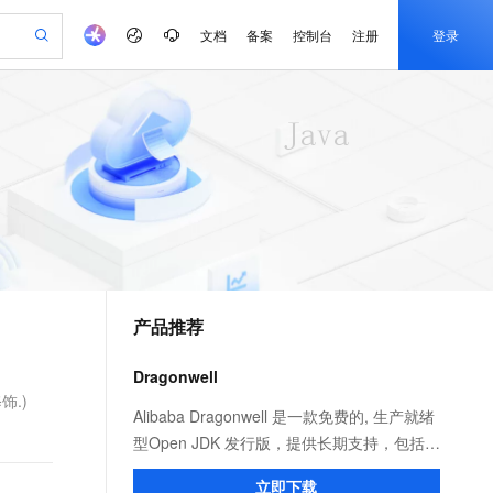
文档
备案
控制台
注册
登录
验
作计划
器
AI 活动
专业服务
服务伙伴合作计划
开发者社区
加入我们
产品动态
服务平台百炼
阿里云 OPC 创新助力计划
一站式生成采购清单，支持单品或批量购买
io：打造专属 AI 语音助手
S产品伙伴计划（繁花）
峰会
CS
造的大模型服务与应用开发平台
一句话生成原生可编辑精美 PPT 文稿
AI 生产力先锋
Al MaaS 服务伙伴赋能合作
域名
博文
Careers
至高可申请百万元
Qwen3.8-Max 模型上线
开启高性价比 AI 编程新体验
弹性可伸缩的云计算服务
Qwen-Audio-3.0-Realtime 端到端实时语音角色扮演
输入一句话想法, 轻松生成专业的 PPT
先锋实践拓展 AI 生产力的边界
Token 补贴，五大权
计划
海大会
伙伴信用分合作计划
商标
问答
社会招聘
益加速 OPC 成功
eek-V4-Pro
SS
一键部署幻兽帕鲁游戏服务器
飞天发布时刻
HOT
Open Search 向量检索版支
划
备案
电子书
校园招聘
pSeek-V4-Pro
视频创作，一键激活电商全链路生产力
稳定、安全、高性价比、高性能的云存储服务
一键购买专属联机服务器，轻松开启游戏
所见，即是所愿
持视频检索 Pipeline 功能
更多支持
划
公司注册
镜像站
视频生成
语音识别与合成
专属 QwenPaw
漫剧工坊：一站式动画创作平台
AI 实训营
HOT
应用身份服务 (IDaaS)
合作伙伴培训与认证
产品推荐
划
上云迁移
站生成，高效打造优质广告素材
全接入的云上超级电脑
从聊天伙伴进化为能主动干活的本地数字员工
快速生产连贯的高质量长漫剧
从基础到进阶，Agent 创客手把手教你
OpenClaw 管理能力上线
e-1.1-T2V
Qwen3-TTS-Flash
lScope
我要反馈
查询合作伙伴
畅细腻的高质量视频
离线语音合成大模型，多语言方言自适应，低延迟高稳定
n Alibaba Cloud ISV 合作
代维服务
建企业门户网站
10 分钟搭建微信、支付宝小程序
Dragonwell
MaxCompute MaxFrame 提
创新加速
ope
登录合作伙伴管理后台
我要建议
站，无忧落地极速上线
以可视化方式快速构建移动和 PC 门户网站
国内短信简单易用，安全可靠，秒级触达，全球覆盖200+国家和地区。
高效部署网站，快速应用到小程序
供自动弹性内存功能
饰.)
e-1.1-I2V
Cosyvoice-V3-Flash
Alibaba Dragonwell 是一款免费的, 生产就绪
安全
畅自然，细节丰富
高表现力语音合成大模型，语音克隆听感自然
我要投诉
PolarDB
型Open JDK 发行版，提供长期支持，包括性
上云场景组合购
Milvus 弹性伸缩功能新增节
伴
漫剧创作，剧本、分镜、视频高效生成
100%兼容MySQL、PostgreSQL，兼容Oracle，支持集中和分布式
覆盖90%+业务场景，专享组合折扣价
点支持范围
能增强和安全修复。完全兼容 Java SE 标
2V
VPN
Fun-ASR
立即下载