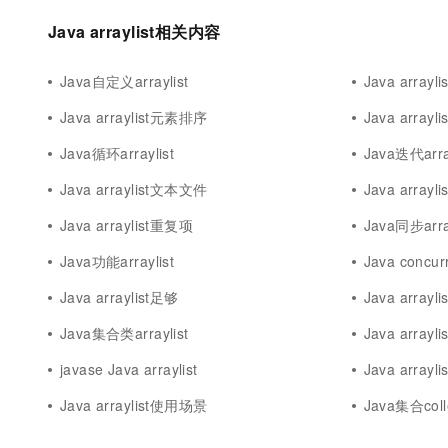
10 分钟在聊天系统中增加
专有云
Java arraylist相关内容
Java自定义arraylist
Java array
Java arraylist元素排序
Java arrayl
Java循环arraylist
Java迭代array
Java arraylist文本文件
Java arrayl
Java arraylist重复项
Java同步array
Java功能arraylist
Java concur
Java arraylist足够
Java array
Java集合类arraylist
Java arraylis
javase Java arraylist
Java arrayl
Java arraylist使用场景
Java集合collec