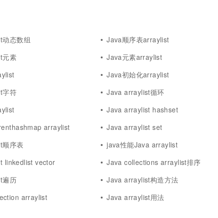
一个 AI 助手
超强辅助，Bol
即刻拥有 DeepSeek-R1 满血版
在企业官网、通讯软件中为客户提供 AI 客服
多种方案随心选，轻松解锁专属 DeepSeek
list动态数组
Java顺序表arraylist
ist元素
Java元素arraylist
list
Java初始化arraylist
ist字符
Java arraylist循环
list
Java arraylist hashset
renthashmap arraylist
Java arraylist set
list顺序表
java性能Java arraylist
t linkedlist vector
Java collections arraylist排序
ist遍历
Java arraylist构造方法
tion arraylist
Java arraylist用法