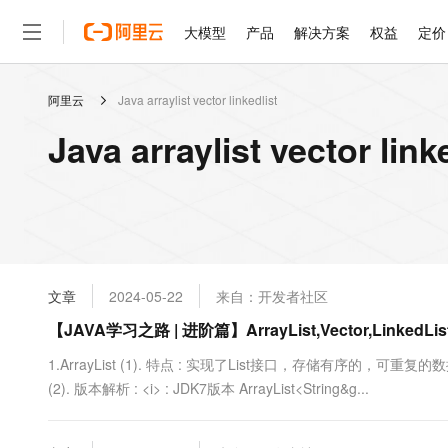
大模型
产品
解决方案
权益
定价
阿里云
Java arraylist vector linkedlist
大模型
产品
解决方案
权益
定价
云市场
伙伴
服务
了解阿里云
精选产品
精选解决方案
普惠上云
产品定价
精选商城
成为销售伙伴
售前咨询
为什么选择阿里云
千问AI平台
Java arraylist vector l
了解云产品的定价详情
大模型服务平台百炼
千问办公，解锁你的工作
普惠上云 官方力荐
分销伙伴
在线服务
网站建设
什么是云计算
大
大模型服务与应用平台
企业级Agent产品，直接
云服务器38元/年起，超
咨询伙伴
多端小程序
技术领先
云上成本管理
售后服务
轻量应用服务器
Agency Agents：拥
官方推荐返现计划
大模型
精选产品
精选解决方案
Salesforce 国际版订阅
稳定可靠
管理和优化成本
推荐新用户得奖励，单订单
销售伙伴合作计划
自助服务
友盟天域
安全合规
人工智能与机器学习
AI
文本生成
云数据库 RDS
HappyHorse 打造一
云工开物
无影生态合作计划
在线服务
文章
2024-05-22
来自：开发者社区
观测云
分析师报告
高校专属算力普惠，学生认
计算
互联网应用开发
Qwen3.8-Max
HOT
Salesforce On Alibaba C
工单服务
【JAVA学习之路 | 进阶篇】ArrayList,Vector,LinkedL
智能体时代全能旗舰模型
Tuya 物联网平台阿里云
研究报告与白皮书
人工智能平台 PAI
快速拥有专属 OpenClaw
大模
Consulting Partner 合
大数据
容器
免费试用
短信专区
一站式AI开发、训练和推
1.ArrayList (1). 特点 : 实现了List接口，存储有序的，可重复的
蓝凌 OA
Qwen3.7-Plus
AI 大模型销售与服务生
现代化应用
(2). 版本解析 : <i> : JDK7版本 ArrayList<String&g...
存储
天池大赛
能看、能想、能动手的多模
云解析DNS
解决方案免费试用 新老
电子合同
最高领取价值200元试用
安全
网络与CDN
AI 算法大赛
Qwen3-VL-Plus
畅捷通