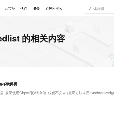
云市场
伙伴
服务
了解阿里云
AI 特惠
数据与 API
成为产品伙伴
企业增值服务
最佳实践
价格计算器
AI 场景体
基础软件
产品伙伴合
阿里云认证
市场活动
配置报价
大模型
inkedlist 的相关内容
自助选配和估算价格
新方式
睿译宝，AI翻译排版一步到位
智启 AI 普惠权益
产品生态集成认证中心
企业支持计划
云上春晚
域名与网站
千问官方 MaaS 平台，为开发者和 Agent 而生，新用户赠送 1 亿 + tokens 额度
Qwen Aud
AI Coding
阿里云Maa
2026 阿里云
云服务器 E
为企业打
数据集
Windows
大模型认证
模型
NEW
NEW
交付可用成果
值低价云产品抢先购
上传文档即自动完成翻译和格式还原
至高享 1亿+免费 tokens，加速 Al 应用落地
提供智能易用的域名与建站服务
智能编程，一键
安全可靠、
产品生态伙伴
专家技术服务
云上奥运之旅
弹性计算合作
阿里云中企出
手机三要素
宝塔 Linux
全部认证
价格优势
有专属领域专家
GLM-5.2：长任务时代开源旗舰模型
阿里云 OPC 创新助力计划
千问大模型
即刻拥有 DeepS
AI 电商营销
对象存储 O
大模型
产品生态伙伴工作台
企业增值服务台
云栖战略参考
云存储合作计
云栖大会
身份实名认证
CentOS
训练营
推动算力普惠，释放技术红利
最高返9万
多领域专家智能体,一键组建 AI 虚拟交付团队
快速构建应用程序和网站，即刻迈出上云第一步
至高百万元 Token 补贴，加速一人公司成长
多元化、高性能、安全可靠的大模型服务
真正可用的 1M 上下文,一次完成代码全链路开发
轻松解锁专属 Dee
从图文生成到
云上的中国
数据库合作计
活动全景
短信
Docker
图片和
站式影视创作平台
Hermes Agent，打造自进化智能体
Token Plan 模型订阅计划
数字证书管理服务（原SSL证书）
5 分钟轻松部署
AI 广告创作
无影云电脑
企业成长
NEW
信息公告
看见新力量
云网络合作计
OCR 文字识别
JAVA
证享300元代金券
可视化编排打通从文字构思到成片全链路闭环
全托管，含MySQL、PostgreSQL、SQL Server、MariaDB多引擎
自主进化，持久记忆，越用越聪明
Qwen3.8-Max 首发尝鲜，限时加量 10 倍，夜间低至2折
实现全站HTTPS，呈现可信的WEB访问
图文、视频一
随时随地安
Kimi-K3
HappyHors
NEW
魔搭 Mode
loud
服务实践
官网公告
ist内存解析
Kimi 最新旗舰模型，长程编程与推理利器
让文字生成流
金融模力时刻
Salesforce O
版
发票查验
全能环境
Claude Code + GStack 打造工程团队
千问办公，限时限量积分加倍
Qoder
低代码高效构
AI 建站
短信服务
型
NEW
作计划
计划
创新中心
魔搭 ModelSc
健康状态
理服务
让AI从“聊天伙伴”进化为能干活的“数字员工”
安装技能 GStack，拥有专属 AI 工程团队
你的AI工作搭子，覆盖日常办公高频场景
面向真实软件的智能体编程平台
0 代码专业建
数据. 底层使用Object[]数组存储. 线程不安全.(底层方法未用synchronized修
客户案例
天气预报查询
操作系统
Deepseek-v4-pro
HappyHors
态合作计划
态智能体模型
旗舰 MoE 大模型，百万上下文与顶尖推理能力
图生视频，流
同享
万小智 AI 建站低至 15元/月
Qoder CN
AI 短剧/漫剧
云原生数据库 
快递物流查询
WordPress
成为服务伙
高校合作
点，立即开启云上创新
覆盖公网/内网、递归/权威、移动APP等全场景解析服务
送.CN域名，送备案服务码
基于千问大模型等，支持代码智能生成、研发智能问答
AI助力短剧
GLM-5.2
Wan2.7-T
Ubuntu