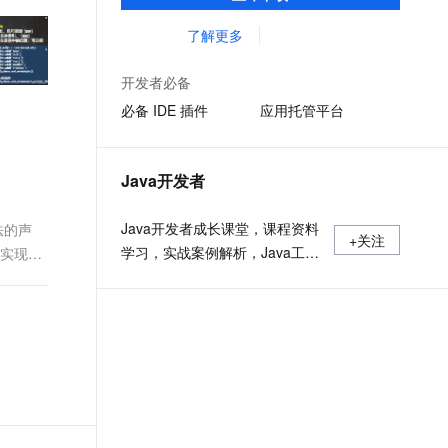
准，您可以在任何常用操作系统（包括
文戏情感细腻自然，动作戏激烈拳拳到肉，实现更强表演能力
支持中英文自由切换，具备更强的噪声鲁棒性
ernetes 版 ACK
云聚AI 严选权益
AI 原生数据库服务发布
SSL 证书
Linux、Windows 和 macOS）上开发 Java
了解更多
，一键激活高效办公新体验
理容器应用的 K8s 服务
精选AI产品，从模型到应用全链提效
Agent 数据网关
应用程序。
堡垒机
AI 用量加速计划
云原生数据库 PolarDB
开发者必备
应用
防火墙
、识别商机，让客服更高效、服务更出色。
新老同享，达量后返
Agentic Database 发布
必备 IDE 插件
应用托管平台
千问办公
主机安全
NEW
的智能体编程平台
一站式AI生产力平台
Java开发者
AI 应用及服务市场
伶鹊
企业级人与Agent协作平台，接入和调度多个数字员工
智能客服平台，对话机器人、对话分析、智能外呼
Java开发者成长课堂，课程资料
方法的声
AI 应用
+关注
学习，实战案例解析，Java工程
要实现类
大模型服务平台百炼 - 全妙
大模型
应用创作平台
师必备词汇等你来~
多模态内容创作工具，已接入 DeepSeek
自然语言处理
数据标注
机器学习
息提取
与 AI 智能体进行实时音视频通话
从文本、图片、视频中提取结构化的属性信息
构建支持视频理解的 AI 音视频实时通话应用