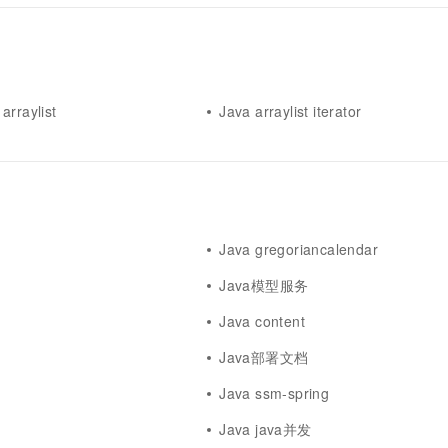
arraylist
Java arraylist iterator
Java gregoriancalendar
Java模型服务
Java content
Java部署文档
Java ssm-spring
Java java并发