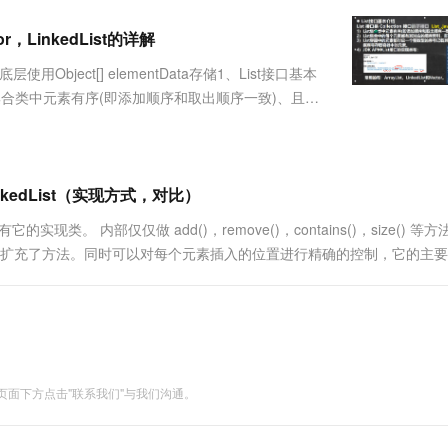
服务生态伙伴
视觉 Coding、空间感知、多模态思考等全面升级
1M上下文，专为长程任务能力而生
云工开物
企业应用
Works
Night Plan 支持 Qwen 3.8-Max
云原生大数据计算服务 MaxCompute
AI 办公
容器服务 Kub
NEW
Red Hat
r，LinkedList的详解
30+ 款产品免费体验
Data Agent 驱动的一站式 Data+AI 开发治理平台
夜间 5 折，Qwen/Meoo/TokenPlan 客户专享
面向分析的企业级SaaS模式云数据仓库
AI智能应用
提供一站式管
科研合作
ERP
堂（旗舰版）
SUSE
用Object[] elementData存储1、List接口基本
智能客服
AI 应用构建
大模型原生
CRM
 //1.List集合类中元素有序(即添加顺序和取出顺序一致)、且可
防护产品
2个月
自动承接线索
建站小程序
Qoder
大模型服务平台百炼-应用模版
OA 办公系统
HOT
NEW
面向真实软件
个人版上线、团队版降价；千问3.8-Max首发发尝鲜
丰富多元化的应用模版和解决方案
力提升
财税管理
模板建站
万有无界
大模型服务平台百炼-智能体
，LinkedList（实现方式，对比）
400电话
定制建站
的模型效果
灵活可视化地构建企业级 Agent
DK 没有它的实现类。 内部仅仅做 add()，remove()，contains()，size() 等
方案
广告营销
模板小程序
ection 基础上扩充了方法。同时可以对每个元素插入的位置进行精确的控制，它的主
秒悟
人工智能平台 PAI
定制小程序
云端极速 AI 
新一代 AI 视频生成模型，深度适配广告营销等场景
AI Native 的算法工程平台，一站式完成建模、训练、推理服务部署
APP 开发
建站系统
面下方点击"联系我们"与我们沟通。
AI 应用
10分钟微调：让0.6B模型媲美235B模
多模态数据信
型
依托云原生高可用架构,实现Dify私有化部署
用1%尺寸在特定领域达到大模型90%以上效果