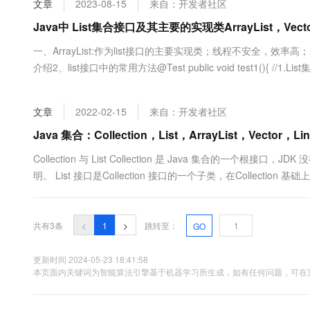
文章
2023-08-15
来自：开发者社区
大数据开发治理平台 Data
AI 产品 免费试用
网络
安全
云开发大赛
Tableau 订阅
Java中 List集合接口及其主要的实现类ArrayList，Vecto
1亿+ 大模型 tokens 和 
可观测
入门学习赛
中间件
AI空中课堂在线直播课
一、ArrayList:作为list接口的主要实现类；线程不安全，效率高；底层使
云防火墙
140+云产品 免费试用
大模型服务
介绍2、list接口中的常用方法@Test public void test1(){
上云与迁云
云原生的云上边界网络安全
产品新客免费试用，最长1
数据库
重复 List list = new ArrayList(); ...
生态解决方案
千问AI平台-Token Plan
企业出海
大模型ACA认证体验
大数据计算
文章
2022-02-15
来自：开发者社区
助力企业全员 AI 认知与能
行业生态解决方案
政企业务
媒体服务
千问AI平台-模型体验
Java 集合：Collection，List，ArrayList，Vector
开发者生态解决方案
在线体验全尺寸、多种模态
企业服务与云通信
Collection 与 List Collection 是 Java 集合的一个根接口，J
AI 开发和 AI 应用解决
明。 List 接口是Collection 接口的一个子类，在Coll
Happy 系列大模型
域名与网站
有 ArrayList，Vect.....
终端用户计算
共有3条
<
1
>
跳转至：
GO
Serverless
大模型解决方案
更新时间 2024-05-23 18:41:58
开发工具
本页面内关键词为智能算法引擎基于机器学习所生成，如有任何问题，可在页
快速部署 Dify，高效搭建 
迁移与运维管理