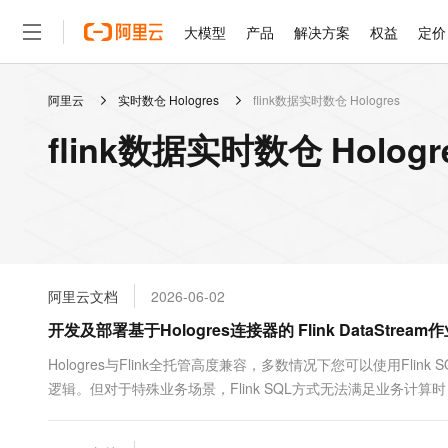
大模型
产品
解决方案
权益
定价
阿里云
实时数仓 Hologres
flink数据实时数仓 Hologres
大模型
产品
解决方案
权益
定价
云市场
伙伴
服务
了解阿里云
精选产品
精选解决方案
普惠上云
产品定价
精选商城
成为销售伙伴
售前咨询
为什么选择阿里云
千问AI平台
flink数据实时数仓 Holog
了解云产品的定价详情
大模型服务平台百炼
千问办公，解锁你的工作
普惠上云 官方力荐
分销伙伴
在线服务
网站建设
什么是云计算
大
大模型服务与应用平台
企业级Agent产品，直接
云服务器38元/年起，超
咨询伙伴
多端小程序
技术领先
云上成本管理
售后服务
轻量应用服务器
Agency Agents：拥
官方推荐返现计划
大模型
精选产品
精选解决方案
Salesforce 国际版订阅
稳定可靠
管理和优化成本
推荐新用户得奖励，单订单
销售伙伴合作计划
自助服务
友盟天域
安全合规
人工智能与机器学习
AI
文本生成
云数据库 RDS
HappyHorse 打造一
云工开物
无影生态合作计划
在线服务
阿里云文档
2026-06-02
观测云
分析师报告
高校专属算力普惠，学生认
计算
互联网应用开发
Qwen3.8-Max
HOT
Salesforce On Alibaba C
工单服务
开发及部署基于Hologres连接器的 Flink DataStream
智能体时代全能旗舰模型
Tuya 物联网平台阿里云
研究报告与白皮书
人工智能平台 PAI
快速拥有专属 OpenClaw
大模
Consulting Partner 合
大数据
容器
免费试用
短信专区
一站式AI开发、训练和推
Hologres与Flink全托管高度兼容，多数情况下您可以使用Fli
蓝凌 OA
Qwen3.7-Plus
AI 大模型销售与服务生
现代化应用
逻辑。但对于特殊业务场景，Flink SQL方式无法满足业务计算时，您需要
存储
天池大赛
能看、能想、能动手的多模
云解析DNS
解决方案免费试用 新老
电子合同
例，为您完整地展示如何调试和开发基于Hologres连接器的DataStr
最高领取价值200元试用
安全
网络与CDN
AI 算法大赛
Qwen3-VL-Plus
畅捷通