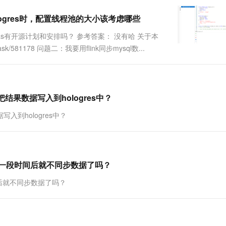
一个 AI 助手
超强辅助，Bol
即刻拥有 DeepSeek-R1 满血版
在企业官网、通讯软件中为客户提供 AI 客服
logres时，配置线程池的大小该考虑哪些
多种方案随心选，轻松解锁专属 DeepSeek
as/cdas有开源计划和安排吗？ 参考答案： 没有哈 关于本
ask/581178 问题二：我要用flink同步mysql数...
把结果数据写入到hologres中？
写入到hologres中？
时，运行一段时间后就不同步数据了吗？
段时间后就不同步数据了吗？