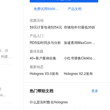
析、即席分析、点查、向量计算等多种场
文戏情感细腻自然，动作戏激烈拳拳到肉，实现更强表演能力
支持中英文自由切换，具备更强的噪声鲁棒性
ernetes 版 ACK
云聚AI 严选权益
AI 原生数据库服务发布
SSL 证书
景，同时替换各类OLAP引擎与KV数据库
免费试用5000CU时
产品文档
，一键激活高效办公新体验
理容器应用的 K8s 服务
精选AI产品，从模型到应用全链提效
Agent 数据网关
堡垒机
AI 用量加速计划
云原生数据库 PolarDB
优惠活动
应用
防火墙
、识别商机，让客服更高效、服务更出色。
新老同享，达量后返
Agentic Database 发布
59元计算包省5254元
存储包年付最低35折
千问办公
主机安全
NEW
产品入门
的智能体编程平台
一站式AI生产力平台
RDS实时同步与分析
加速查询MaxCompute
AI 应用及服务市场
伶鹊
高、存
最佳实践
企业级人与Agent协作平台，接入和调度多个数字员工
智能客服平台，对话机器人、对话分析、智能外呼
，构建用
AI 应用
40+客户案例合集
小红书替换Clickhouse
大模型服务平台百炼 - 全妙
大模型
最新动态
应用创作平台
多模态内容创作工具，已接入 DeepSeek
Hologres V3.0发布
Hologres V2.2发布
自然语言处理
数据标注
理
热门帮助文档
更多
机器学习
ic
息提取
与 AI 智能体进行实时音视频通话
什么是实时数仓Hologres
从文本、图片、视频中提取结构化的属性信息
构建支持视频理解的 AI 音视频实时通话应用