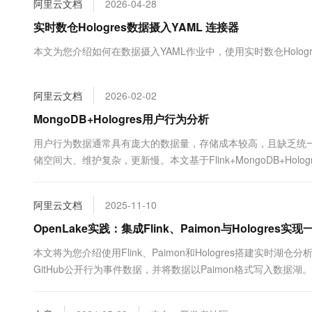
阿里云文档
2026-04-28
大数据开发治理平台 Data
AI 产品 免费试用
网络
安全
云开发大赛
Tableau 订阅
实时数仓Hologres数据摄入YAML 连接器
1亿+ 大模型 tokens 和 
可观测
入门学习赛
中间件
AI空中课堂在线直播课
本文为您介绍如何在数据摄入YAML作业中，使用实时数仓Holog
云防火墙
140+云产品 免费试用
大模型服务
上云与迁云
云原生的云上边界网络安全
产品新客免费试用，最长1
数据库
生态解决方案
千问AI平台-Token Plan
阿里云文档
2026-02-02
企业出海
大模型ACA认证体验
大数据计算
助力企业全员 AI 认知与能
行业生态解决方案
MongoDB+Hologres用户行为分析
政企业务
媒体服务
千问AI平台-模型体验
开发者生态解决方案
用户行为数据通常具有庞大的数据量，存储成本较高，且缺乏统
在线体验全尺寸、多种模态
企业服务与云通信
储空间大、维护复杂，更新慢。本文基于Flink+MongoDB+H
AI 开发和 AI 应用解决
户行为数据宽表进行数据分析的方案。
Happy 系列大模型
域名与网站
阿里云文档
2025-11-10
终端用户计算
OpenLake实践：集成Flink、Paimon与Hologres
Serverless
大模型解决方案
本文将为您介绍使用Flink、Paimon和Hologres搭建实时湖
GitHub公开行为事件数据，并将数据以Paimon格式写入数据湖。 系统
开发工具
快速部署 Dify，高效搭建 
Table将湖上数据实时同步至数据仓库，最终在数据仓库中进行
迁移与运维管理