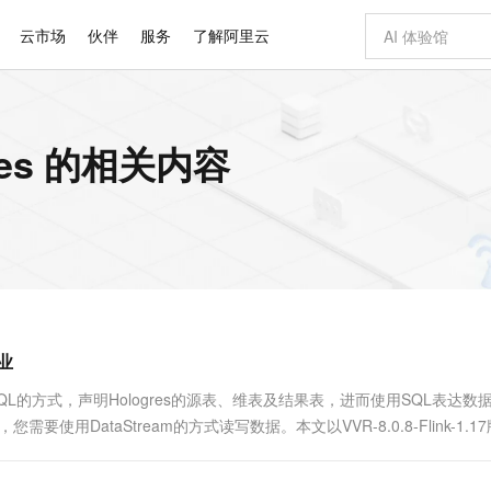
云市场
伙伴
服务
了解阿里云
AI 特惠
数据与 API
成为产品伙伴
企业增值服务
最佳实践
价格计算器
AI 场景体
基础软件
产品伙伴合
阿里云认证
市场活动
配置报价
大模型
res 的相关内容
自助选配和估算价格
新方式
睿译宝，AI翻译排版一步到位
智启 AI 普惠权益
产品生态集成认证中心
企业支持计划
云上春晚
域名与网站
千问官方 MaaS 平台，为开发者和 Agent 而生，新用户赠送 1 亿 + tokens 额度
Qwen Aud
AI Coding
阿里云Maa
2026 阿里云
云服务器 E
为企业打
数据集
Windows
大模型认证
模型
NEW
NEW
交付可用成果
值低价云产品抢先购
上传文档即自动完成翻译和格式还原
至高享 1亿+免费 tokens，加速 Al 应用落地
提供智能易用的域名与建站服务
智能编程，一键
安全可靠、
产品生态伙伴
专家技术服务
云上奥运之旅
弹性计算合作
阿里云中企出
手机三要素
宝塔 Linux
全部认证
价格优势
有专属领域专家
GLM-5.2：长任务时代开源旗舰模型
阿里云 OPC 创新助力计划
千问大模型
即刻拥有 DeepS
AI 电商营销
对象存储 O
大模型
产品生态伙伴工作台
企业增值服务台
云栖战略参考
云存储合作计
云栖大会
身份实名认证
CentOS
训练营
推动算力普惠，释放技术红利
最高返9万
多领域专家智能体,一键组建 AI 虚拟交付团队
快速构建应用程序和网站，即刻迈出上云第一步
至高百万元 Token 补贴，加速一人公司成长
多元化、高性能、安全可靠的大模型服务
真正可用的 1M 上下文,一次完成代码全链路开发
轻松解锁专属 Dee
从图文生成到
云上的中国
数据库合作计
活动全景
短信
Docker
图片和
站式影视创作平台
Hermes Agent，打造自进化智能体
Token Plan 模型订阅计划
数字证书管理服务（原SSL证书）
5 分钟轻松部署
AI 广告创作
无影云电脑
企业成长
NEW
信息公告
看见新力量
云网络合作计
OCR 文字识别
JAVA
证享300元代金券
可视化编排打通从文字构思到成片全链路闭环
全托管，含MySQL、PostgreSQL、SQL Server、MariaDB多引擎
自主进化，持久记忆，越用越聪明
Qwen3.8-Max 首发尝鲜，限时加量 10 倍，夜间低至2折
实现全站HTTPS，呈现可信的WEB访问
图文、视频一
随时随地安
Kimi-K3
HappyHors
NEW
魔搭 Mode
loud
服务实践
官网公告
作业
Kimi 最新旗舰模型，长程编程与推理利器
让文字生成流
金融模力时刻
Salesforce O
版
发票查验
全能环境
Claude Code + GStack 打造工程团队
千问办公，限时限量积分加倍
Qoder
低代码高效构
AI 建站
短信服务
型
NEW
作计划
计划
创新中心
魔搭 ModelSc
健康状态
理服务
让AI从“聊天伙伴”进化为能干活的“数字员工”
安装技能 GStack，拥有专属 AI 工程团队
你的AI工作搭子，覆盖日常办公高频场景
面向真实软件的智能体编程平台
0 代码专业建
nk SQL的方式，声明Hologres的源表、维表及结果表，进而使用SQL表达数
客户案例
天气预报查询
操作系统
Deepseek-v4-pro
HappyHors
态合作计划
使用DataStream的方式读写数据。本文以VVR-8.0.8-Flink-1.1
态智能体模型
旗舰 MoE 大模型，百万上下文与顶尖推理能力
图生视频，流
同享
万小智 AI 建站低至 15元/月
Qoder CN
AI 短剧/漫剧
云原生数据库 
快递物流查询
WordPress
成为服务伙
...
高校合作
点，立即开启云上创新
覆盖公网/内网、递归/权威、移动APP等全场景解析服务
送.CN域名，送备案服务码
基于千问大模型等，支持代码智能生成、研发智能问答
AI助力短剧
GLM-5.2
Wan2.7-T
Ubuntu