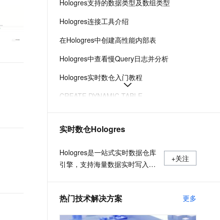
Hologres支持的数据类型及数组类型
t.diy 一步搞定创意建站
构建大模型应用的安全防护体系
通过自然语言交互简化开发流程,全栈开发支持
通过阿里云安全产品对 AI 应用进行安全防护
Hologres连接工具介绍
在Hologres中创建高性能内部表
Hologres中查看慢Query日志并分析
Hologres实时数仓入门教程
CREATE DYNAMIC TABLE
ALTERTABLE的用法
实时数仓Hologres
Dynamic Table介绍
Hologres日期和时间函数
Hologres是一站式实时数据仓库
+关注
引擎，支持海量数据实时写入、
实时更新、实时分析，支持标准
SQL（兼容PostgreSQL协
热门技术解决方案
更多
议），支持PB级数据多维分析
（OLAP）与即席分析（Ad