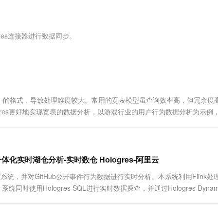
服务生态伙伴
视觉 Coding、空间感知、多模态思考等全面升级
1M上下文，专为长程任务能力而生
云工开物
企业应用
Works
Night Plan 支持 Qwen 3.8-Max
云原生大数据计算服务 MaxCompute
AI 办公
容器服务 Kub
NEW
Red Hat
30+ 款产品免费体验
Data Agent 驱动的一站式 Data+AI 开发治理平台
夜间 5 折，Qwen/Meoo/TokenPlan 客户专享
面向分析的企业级SaaS模式云数据仓库
AI智能应用
提供一站式管
科研合作
ERP
堂（旗舰版）
SUSE
res连接器进行数据同步。
智能客服
AI 应用构建
大模型原生
CRM
防护产品
2个月
自动承接线索
建站小程序
Qoder
大模型服务平台百炼-应用模版
OA 办公系统
HOT
NEW
面向真实软件
个人版上线、团队版降价；千问3.8-Max首发发尝鲜
丰富多元化的应用模版和解决方案
力提升
财税管理
模板建站
万有无界
大模型服务平台百炼-智能体
400电话
定制建站
一的格式，导致处理难度较大。常用的宽表模型虽查询效率高，但冗余度
的模型效果
灵活可视化地构建企业级 Agent
ologres更好地实现宽表的数据分析，以游戏行业的用户行为数据分析为示例
方案
广告营销
模板小程序
秒悟
人工智能平台 PAI
定制小程序
云端极速 AI 
新一代 AI 视频生成模型，深度适配广告营销等场景
AI Native 的算法工程平台，一站式完成建模、训练、推理服务部署
APP 开发
实现一体化实时湖仓分析-实时数仓 Hologres-阿里云
建站系统
仓分析系统，并对GitHub公开事件行为数据进行实时分析。本系统利用Flink处
同时使用Hologres SQL进行实时数据探查，并通过Hologres Dynam
AI 应用
10分钟微调：让0.6B模型媲美235B模
多模态数据信
聚合分析和漏斗分析。
型
依托云原生高可用架构,实现Dify私有化部署
用1%尺寸在特定领域达到大模型90%以上效果