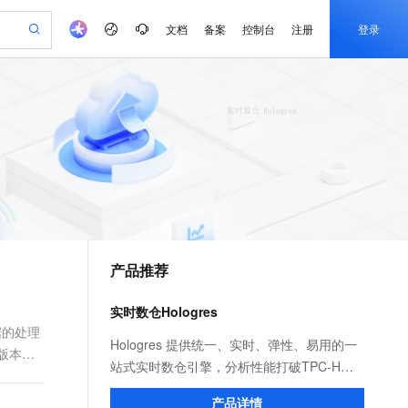
文档
备案
控制台
注册
登录
验
作计划
器
AI 活动
专业服务
服务伙伴合作计划
开发者社区
加入我们
产品动态
服务平台百炼
阿里云 OPC 创新助力计划
一站式生成采购清单，支持单品或批量购买
io：打造专属 AI 语音助手
S产品伙伴计划（繁花）
峰会
CS
造的大模型服务与应用开发平台
一句话生成原生可编辑精美 PPT 文稿
AI 生产力先锋
Al MaaS 服务伙伴赋能合作
域名
博文
Careers
至高可申请百万元
Qwen3.8-Max 模型上线
开启高性价比 AI 编程新体验
弹性可伸缩的云计算服务
Qwen-Audio-3.0-Realtime 端到端实时语音角色扮演
输入一句话想法, 轻松生成专业的 PPT
先锋实践拓展 AI 生产力的边界
Token 补贴，五大权
计划
海大会
伙伴信用分合作计划
商标
问答
社会招聘
益加速 OPC 成功
eek-V4-Pro
SS
一键部署幻兽帕鲁游戏服务器
飞天发布时刻
HOT
Open Search 向量检索版支
划
备案
电子书
校园招聘
pSeek-V4-Pro
视频创作，一键激活电商全链路生产力
稳定、安全、高性价比、高性能的云存储服务
一键购买专属联机服务器，轻松开启游戏
所见，即是所愿
持视频检索 Pipeline 功能
更多支持
划
公司注册
镜像站
视频生成
语音识别与合成
专属 QwenPaw
漫剧工坊：一站式动画创作平台
AI 实训营
HOT
应用身份服务 (IDaaS)
合作伙伴培训与认证
产品推荐
划
上云迁移
站生成，高效打造优质广告素材
全接入的云上超级电脑
从聊天伙伴进化为能主动干活的本地数字员工
快速生产连贯的高质量长漫剧
从基础到进阶，Agent 创客手把手教你
OpenClaw 管理能力上线
e-1.1-T2V
Qwen3-TTS-Flash
lScope
我要反馈
查询合作伙伴
畅细腻的高质量视频
离线语音合成大模型，多语言方言自适应，低延迟高稳定
n Alibaba Cloud ISV 合作
代维服务
建企业门户网站
10 分钟搭建微信、支付宝小程序
实时数仓Hologres
MaxCompute MaxFrame 提
创新加速
ope
登录合作伙伴管理后台
我要建议
站，无忧落地极速上线
以可视化方式快速构建移动和 PC 门户网站
国内短信简单易用，安全可靠，秒级触达，全球覆盖200+国家和地区。
高效部署网站，快速应用到小程序
供自动弹性内存功能
据的处理
e-1.1-I2V
Cosyvoice-V3-Flash
Hologres 提供统一、实时、弹性、易用的一
7版本为
安全
畅自然，细节丰富
高表现力语音合成大模型，语音克隆听感自然
我要投诉
PolarDB
站式实时数仓引擎，分析性能打破TPC-H世
上云场景组合购
Milvus 弹性伸缩功能新增节
伴
漫剧创作，剧本、分镜、视频高效生成
100%兼容MySQL、PostgreSQL，兼容Oracle，支持集中和分布式
覆盖90%+业务场景，专享组合折扣价
点支持范围
界记录，一份数据可同时支持OLAP多维分
2V
VPN
Fun-ASR
产品详情