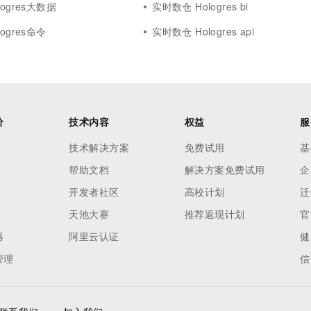
ogres大数据
实时数仓 Hologres bi
ogres命令
实时数仓 Hologres api
价
技术内容
权益
服
技术解决方案
免费试用
基
帮助文档
解决方案免费试用
企
开发者社区
高校计划
迁
天池大赛
推荐返现计划
官
器
阿里云认证
健
管理
信