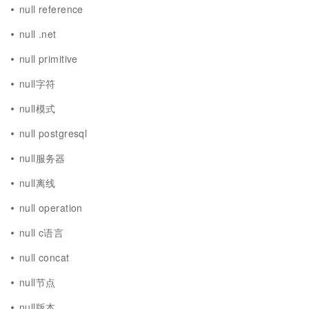
null reference
null .net
null primitive
null字符
null模式
null postgresql
null服务器
null离线
null operation
null c语言
null concat
null节点
null版本