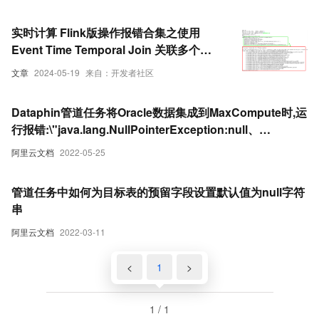
null 是什么原因导致的
实时计算 Flink版操作报错合集之使用
Event Time Temporal Join 关联多个
HBase 后，Kafka 数据的某个字段变为
文章
2024-05-19
来自：开发者社区
null 是什么原因导致的
Dataphin管道任务将Oracle数据集成到MaxCompute时,运
行报错:\"java.lang.NullPointerException:null、
[DlinkTrans-字段计算
阿里云文档
2022-05-25
_1]ERRORDlinkTaskPluginCollector-脏数据\"
管道任务中如何为目标表的预留字段设置默认值为null字符
串
阿里云文档
2022-03-11
<
1
>
1 / 1