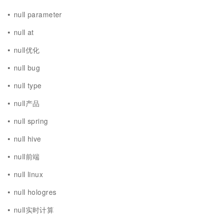
null parameter
null at
null优化
null bug
null type
null产品
null spring
null hive
null前端
null linux
null hologres
null实时计算