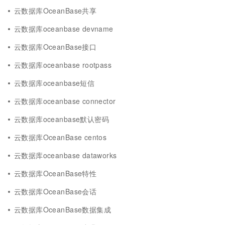
云数据库OceanBase共享
云数据库oceanbase devname
云数据库OceanBase接口
云数据库oceanbase rootpass
云数据库oceanbase短信
云数据库oceanbase connector
云数据库oceanbase默认密码
云数据库OceanBase centos
云数据库oceanbase dataworks
云数据库OceanBase特性
云数据库OceanBase会话
云数据库OceanBase数据集成