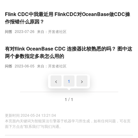
Flink CDC中我最近用 FlinkCDC对OceanBase做CDC操
作报错什么原因？
问答
2023-07-26
来自：开发者社区
有对flink OceanBase CDC 连接器比较熟悉的吗？ 图中这
两个参数指定多表怎么用的
问答
2023-06-05
来自：开发者社区
<
1
>
1 / 1
更新时间 2024-05-24 13:21:04
本页面内关键词为智能算法引擎基于机器学习所生成，如有任何问题，可在页
面下方点击"联系我们"与我们沟通。