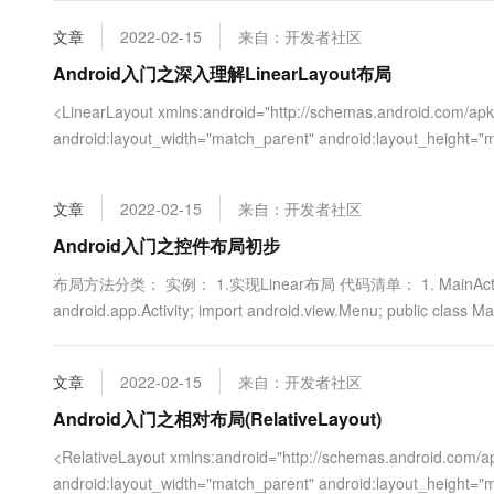
com.example.chapter03; ....
大数据开发治理平台 Data
AI 产品 免费试用
网络
安全
云开发大赛
Tableau 订阅
文章
2022-02-15
来自：开发者社区
1亿+ 大模型 tokens 和 
可观测
入门学习赛
中间件
Android入门之深入理解LinearLayout布局
AI空中课堂在线直播课
云防火墙
140+云产品 免费试用
大模型服务
上云与迁云
<LinearLayout xmlns:android="http://schemas.android.com/apk/
云原生的云上边界网络安全
产品新客免费试用，最长1
数据库
生态解决方案
android:layout_width="match_parent" android:layout_height="m
千问AI平台-Token Plan
企业出海
大模型ACA认证体验
大数据计算
助力企业全员 AI 认知与能
行业生态解决方案
政企业务
媒体服务
文章
2022-02-15
来自：开发者社区
千问AI平台-模型体验
开发者生态解决方案
在线体验全尺寸、多种模态
Android入门之控件布局初步
企业服务与云通信
AI 开发和 AI 应用解决
Happy 系列大模型
布局方法分类： 实例： 1.实现Linear布局 代码清单： 1. MainActivity.java 
域名与网站
android.app.Activity; import android.view.Menu; public class Main
终端用户计算
文章
2022-02-15
来自：开发者社区
Serverless
大模型解决方案
Android入门之相对布局(RelativeLayout)
开发工具
快速部署 Dify，高效搭建 
<RelativeLayout xmlns:android="http://schemas.android.com/ap
迁移与运维管理
android:layout_width="match_parent" android:layout_height="m