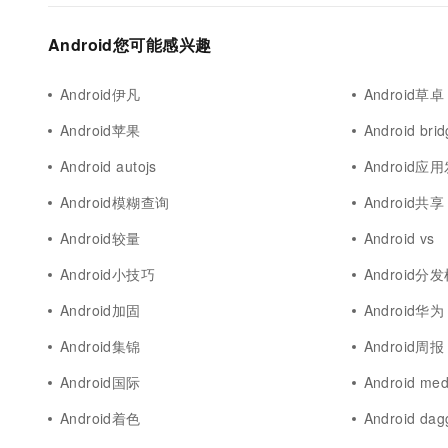
Android您可能感兴趣
Android伊凡
Android草卓
Android苹果
Android bri
Android autojs
Android应
Android模糊查询
Android共享
Android较量
Android vs
Android小技巧
Android分
Android加固
Android华为
Android集锦
Android周报
Android国际
Android med
Android着色
Android dag