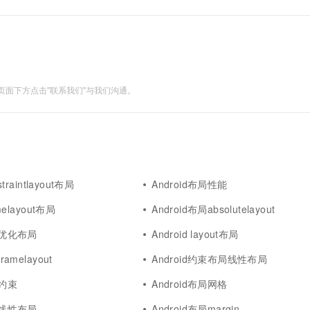
一个 AI 助手
超强辅助，Bol
即刻拥有 DeepSeek-R1 满血版
在企业官网、通讯软件中为客户提供 AI 客服
多种方案随心选，轻松解锁专属 DeepSeek
面下方点击"联系我们"与我们沟通。
straintlayout布局
Android布局性能
amelayout布局
Android布局absolutelayout
id优化布局
Android layout布局
ramelayout
Android约束布局线性布局
局约束
Android布局网格
布局线性布局
Android布局margin