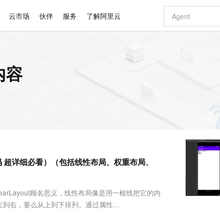
云市场
伙伴
服务
了解阿里云
AI 特惠
数据与 API
成为产品伙伴
企业增值服务
最佳实践
价格计算器
AI 场景体
基础软件
产品伙伴合
阿里云认证
市场活动
配置报价
大模型
内容
自助选配和估算价格
新方式
睿译宝，AI翻译排版一步到位
智启 AI 普惠权益
产品生态集成认证中心
企业支持计划
云上春晚
域名与网站
千问官方 MaaS 平台，为开发者和 Agent 而生，新用户赠送 1 亿 + tokens 额度
Qwen Aud
AI Coding
阿里云Maa
2026 阿里云
云服务器 E
为企业打
数据集
Windows
大模型认证
模型
NEW
NEW
交付可用成果
值低价云产品抢先购
上传文档即自动完成翻译和格式还原
至高享 1亿+免费 tokens，加速 Al 应用落地
提供智能易用的域名与建站服务
智能编程，一键
安全可靠、
产品生态伙伴
专家技术服务
云上奥运之旅
弹性计算合作
阿里云中企出
手机三要素
宝塔 Linux
全部认证
价格优势
有专属领域专家
GLM-5.2：长任务时代开源旗舰模型
阿里云 OPC 创新助力计划
千问大模型
即刻拥有 DeepS
AI 电商营销
对象存储 O
大模型
产品生态伙伴工作台
企业增值服务台
云栖战略参考
云存储合作计
云栖大会
身份实名认证
CentOS
训练营
推动算力普惠，释放技术红利
最高返9万
多领域专家智能体,一键组建 AI 虚拟交付团队
快速构建应用程序和网站，即刻迈出上云第一步
至高百万元 Token 补贴，加速一人公司成长
多元化、高性能、安全可靠的大模型服务
真正可用的 1M 上下文,一次完成代码全链路开发
轻松解锁专属 Dee
从图文生成到
云上的中国
数据库合作计
活动全景
短信
Docker
图片和
站式影视创作平台
Hermes Agent，打造自进化智能体
Token Plan 模型订阅计划
数字证书管理服务（原SSL证书）
5 分钟轻松部署
AI 广告创作
无影云电脑
企业成长
NEW
信息公告
看见新力量
云网络合作计
OCR 文字识别
JAVA
证享300元代金券
可视化编排打通从文字构思到成片全链路闭环
全托管，含MySQL、PostgreSQL、SQL Server、MariaDB多引擎
自主进化，持久记忆，越用越聪明
Qwen3.8-Max 首发尝鲜，限时加量 10 倍，夜间低至2折
实现全站HTTPS，呈现可信的WEB访问
图文、视频一
随时随地安
Kimi-K3
HappyHors
NEW
魔搭 Mode
loud
服务实践
官网公告
附源码 超详细必看）（包括线性布局、权重布局、
Kimi 最新旗舰模型，长程编程与推理利器
让文字生成流
金融模力时刻
Salesforce O
版
发票查验
全能环境
Claude Code + GStack 打造工程团队
千问办公，限时限量积分加倍
Qoder
低代码高效构
AI 建站
短信服务
型
NEW
作计划
计划
创新中心
魔搭 ModelSc
健康状态
理服务
让AI从“聊天伙伴”进化为能干活的“数字员工”
安装技能 GStack，拥有专属 AI 工程团队
你的AI工作搭子，覆盖日常办公高频场景
面向真实软件的智能体编程平台
0 代码专业建
客户案例
天气预报查询
操作系统
Deepseek-v4-pro
HappyHors
态合作计划
arLayout顾名思义，线性布局像是用一根线把它的内
态智能体模型
旗舰 MoE 大模型，百万上下文与顶尖推理能力
图生视频，流
同享
万小智 AI 建站低至 15元/月
Qoder CN
AI 短剧/漫剧
云原生数据库 
快递物流查询
WordPress
成为服务伙
高校合作
左到右，要么从上到下排列。通过属性
点，立即开启云上创新
覆盖公网/内网、递归/权威、移动APP等全场景解析服务
送.CN域名，送备案服务码
基于千问大模型等，支持代码智能生成、研发智能问答
AI助力短剧
GLM-5.2
Wan2.7-T
arLayoutActivity类代码如下package
Ubuntu