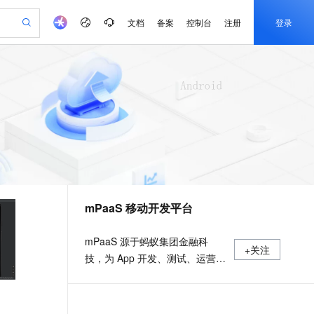
文档
备案
控制台
注册
登录
验
作计划
器
AI 活动
专业服务
服务伙伴合作计划
开发者社区
加入我们
产品动态
服务平台百炼
阿里云 OPC 创新助力计划
一站式生成采购清单，支持单品或批量购买
io：打造专属 AI 语音助手
S产品伙伴计划（繁花）
峰会
CS
造的大模型服务与应用开发平台
一句话生成原生可编辑精美 PPT 文稿
AI 生产力先锋
Al MaaS 服务伙伴赋能合作
域名
博文
Careers
至高可申请百万元
Qwen3.8-Max 模型上线
开启高性价比 AI 编程新体验
弹性可伸缩的云计算服务
Qwen-Audio-3.0-Realtime 端到端实时语音角色扮演
输入一句话想法, 轻松生成专业的 PPT
先锋实践拓展 AI 生产力的边界
Token 补贴，五大权
计划
海大会
伙伴信用分合作计划
商标
问答
社会招聘
益加速 OPC 成功
eek-V4-Pro
SS
一键部署幻兽帕鲁游戏服务器
飞天发布时刻
HOT
Open Search 向量检索版支
划
备案
电子书
校园招聘
pSeek-V4-Pro
视频创作，一键激活电商全链路生产力
稳定、安全、高性价比、高性能的云存储服务
一键购买专属联机服务器，轻松开启游戏
所见，即是所愿
持视频检索 Pipeline 功能
更多支持
划
公司注册
镜像站
视频生成
语音识别与合成
专属 QwenPaw
漫剧工坊：一站式动画创作平台
AI 实训营
HOT
应用身份服务 (IDaaS)
合作伙伴培训与认证
mPaaS 移动开发平台
划
上云迁移
站生成，高效打造优质广告素材
全接入的云上超级电脑
从聊天伙伴进化为能主动干活的本地数字员工
快速生产连贯的高质量长漫剧
从基础到进阶，Agent 创客手把手教你
OpenClaw 管理能力上线
e-1.1-T2V
Qwen3-TTS-Flash
lScope
我要反馈
查询合作伙伴
畅细腻的高质量视频
离线语音合成大模型，多语言方言自适应，低延迟高稳定
n Alibaba Cloud ISV 合作
代维服务
建企业门户网站
10 分钟搭建微信、支付宝小程序
MaxCompute MaxFrame 提
mPaaS 源于蚂蚁集团金融科
+关注
创新加速
ope
登录合作伙伴管理后台
我要建议
站，无忧落地极速上线
以可视化方式快速构建移动和 PC 门户网站
国内短信简单易用，安全可靠，秒级触达，全球覆盖200+国家和地区。
高效部署网站，快速应用到小程序
供自动弹性内存功能
技，为 App 开发、测试、运营及
e-1.1-I2V
Cosyvoice-V3-Flash
安全
运维提供云到端的一站式解决方
畅自然，细节丰富
高表现力语音合成大模型，语音克隆听感自然
我要投诉
PolarDB
上云场景组合购
Milvus 弹性伸缩功能新增节
伴
案，致力于提供高效、灵活、稳
漫剧创作，剧本、分镜、视频高效生成
100%兼容MySQL、PostgreSQL，兼容Oracle，支持集中和分布式
覆盖90%+业务场景，专享组合折扣价
点支持范围
2V
VPN
Fun-ASR
定的移动研发、管理平台。 官网