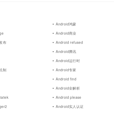
Android鸿蒙
dge
Android商业
用发布
Android refused
Android腾讯
Android运行时
发机制
Android专家
Android find
Android全解析
iatek
Android please
ger2
Android实人认证