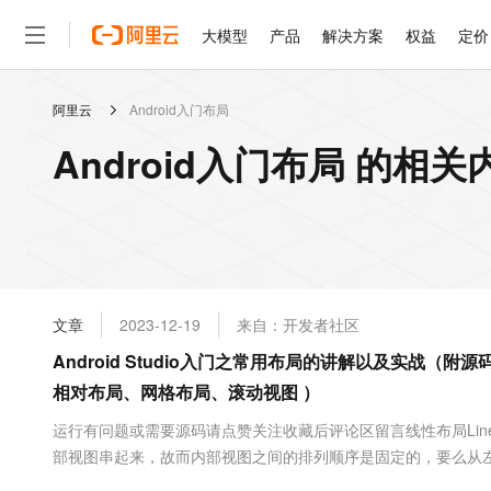
大模型
产品
解决方案
权益
定价
阿里云
Android入门布局
大模型
产品
解决方案
权益
定价
云市场
伙伴
服务
了解阿里云
精选产品
精选解决方案
普惠上云
产品定价
精选商城
成为销售伙伴
售前咨询
为什么选择阿里云
千问AI平台
Android入门布局 的相关
了解云产品的定价详情
大模型服务平台百炼
千问办公，解锁你的工作
普惠上云 官方力荐
分销伙伴
在线服务
网站建设
什么是云计算
大
大模型服务与应用平台
企业级Agent产品，直接
云服务器38元/年起，超
咨询伙伴
多端小程序
技术领先
云上成本管理
售后服务
轻量应用服务器
Agency Agents：拥
官方推荐返现计划
大模型
精选产品
精选解决方案
Salesforce 国际版订阅
稳定可靠
管理和优化成本
推荐新用户得奖励，单订单
销售伙伴合作计划
自助服务
友盟天域
安全合规
人工智能与机器学习
AI
文本生成
云数据库 RDS
HappyHorse 打造一
云工开物
无影生态合作计划
在线服务
文章
2023-12-19
来自：开发者社区
观测云
分析师报告
高校专属算力普惠，学生认
计算
互联网应用开发
Qwen3.8-Max
HOT
Salesforce On Alibaba C
工单服务
Android Studio入门之常用布局的讲解以及实战（
智能体时代全能旗舰模型
Tuya 物联网平台阿里云
研究报告与白皮书
人工智能平台 PAI
快速拥有专属 OpenClaw
大模
Consulting Partner 合
大数据
容器
相对布局、网格布局、滚动视图 ）
免费试用
短信专区
一站式AI开发、训练和推
蓝凌 OA
Qwen3.7-Plus
AI 大模型销售与服务生
现代化应用
存储
天池大赛
运行有问题或需要源码请点赞关注收藏后评论区留言线性布局Line
能看、能想、能动手的多模
云解析DNS
解决方案免费试用 新老
电子合同
部视图串起来，故而内部视图之间的排列顺序是固定的，要么从
最高领取价值200元试用
安全
网络与CDN
AI 算法大赛
Qwen3-VL-Plus
android:orientation区分两种方向下面通过一个实例讲解 效果如下Line
畅捷通