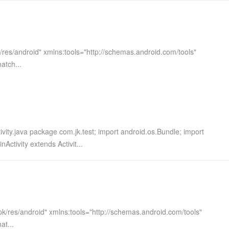
服务生态伙伴
视觉 Coding、空间感知、多模态思考等全面升级
1M上下文，专为长程任务能力而生
云工开物
企业应用
Works
Night Plan 支持 Qwen 3.8-Max
云原生大数据计算服务 MaxCompute
AI 办公
容器服务 Kub
NEW
Red Hat
30+ 款产品免费体验
Data Agent 驱动的一站式 Data+AI 开发治理平台
夜间 5 折，Qwen/Meoo/TokenPlan 客户专享
面向分析的企业级SaaS模式云数据仓库
AI智能应用
提供一站式管
科研合作
ERP
堂（旗舰版）
SUSE
智能客服
AI 应用构建
大模型原生
CRM
res/android" xmlns:tools="http://schemas.android.com/tools"
防护产品
2个月
自动承接线索
建站小程序
atch...
Qoder
大模型服务平台百炼-应用模版
OA 办公系统
HOT
NEW
面向真实软件
个人版上线、团队版降价；千问3.8-Max首发发尝鲜
丰富多元化的应用模版和解决方案
力提升
财税管理
模板建站
万有无界
大模型服务平台百炼-智能体
400电话
定制建站
的模型效果
灵活可视化地构建企业级 Agent
方案
广告营销
模板小程序
秒悟
人工智能平台 PAI
package com.jk.test; import android.os.Bundle; import
定制小程序
云端极速 AI 
新一代 AI 视频生成模型，深度适配广告营销等场景
AI Native 的算法工程平台，一站式完成建模、训练、推理服务部署
Activity extends Activit...
APP 开发
建站系统
AI 应用
10分钟微调：让0.6B模型媲美235B模
多模态数据信
k/res/android" xmlns:tools="http://schemas.android.com/tools"
型
依托云原生高可用架构,实现Dify私有化部署
at...
用1%尺寸在特定领域达到大模型90%以上效果