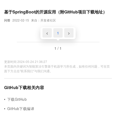
基于SpringBoot的开源应用（附GitHub项目下载地址）
问答
2022-02-15
来自：开发者社区
<
1
>
1 / 1
更新时间 2024-05-24 21:36:27
本页面内关键词为智能算法引擎基于机器学习所生成，如有任何问题，可在页
面下方点击"联系我们"与我们沟通。
GitHub下载相关内容
下载GitHub
GitHub下载编译