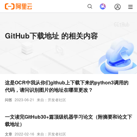
GitHub下载地址 的相关内容
这是OCR中我从你们github上下载下来的python3调用的
代码，请问识别图片的地址在哪里更改？
问答
2023-06-21
来自：开发者社区
一文读完GitHub30+篇顶级机器学习论文（附摘要和论文下
载地址）
文章
2022-02-16
来自：开发者社区