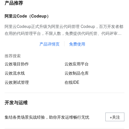
产品推荐
阿里云Code（Codeup）
阿里云Codeup正式升级为阿里云代码管理 Codeup，百万开发者都
在用的代码管理平台，不限人数，免费提供代码托管、代码评审、
代码扫描、质量检测、持续集成等基础功能，全方位保护企业代码
产品详情页
免费使用
资产。
推荐搜索
云效项目协作
云效应用平台
云效流水线
云效制品仓库
云效测试管理
在线IDE
开发与运维
集结各类场景实战经验，助你开发运维畅行无忧
+关注