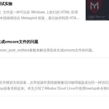
服务生态伙伴
视觉 Coding、空间感知、多模态思考等全面升级
1M上下文，专为长程任务能力而生
云工开物
透测试实验
企业应用
Works
Night Plan 支持 Qwen 3.8-Max
云原生大数据计算服务 MaxCompute
AI 办公
容器服务 Kub
NEW
Red Hat
30+ 款产品免费体验
Data Agent 驱动的一站式 Data+AI 开发治理平台
夜间 5 折，Qwen/Meoo/TokenPlan 客户专享
面向分析的企业级SaaS模式云数据仓库
AI智能应用
提供一站式管
科研合作
on）文件是一种可以在 Windows 上执行的 HTML 应用
ERP
堂（旗舰版）
SUSE
将结合 Metasploit 框架，展示如何利用 HTA
智能客服
AI 应用构建
大模型原生
CRM
k 已安装 目标系统为 Windo...
防护产品
2个月
自动承接线索
建站小程序
Qoder
大模型服务平台百炼-应用模版
OA 办公系统
HOT
NEW
面向真实软件
个人版上线、团队版降价；千问3.8-Max首发发尝鲜
丰富多元化的应用模版和解决方案
力提升
财税管理
模板建站
统未生成vmcore文件的问题
万有无界
大模型服务平台百炼-智能体
400电话
定制建站
kexec_post_notifiers参数来解决系统未生成vmcore文件的问题。
的模型效果
灵活可视化地构建企业级 Agent
方案
广告营销
模板小程序
秒悟
人工智能平台 PAI
定制小程序
云端极速 AI 
新一代 AI 视频生成模型，深度适配广告营销等场景
AI Native 的算法工程平台，一站式完成建模、训练、推理服务部署
APP 开发
将常规文件模拟为块设备，从而使操作系统能够像访问物理磁盘或分区一样访问
建站系统
备关联起来。本文介绍了Alibaba Cloud Linux中使用losetup命令将l
AI 应用
10分钟微调：让0.6B模型媲美235B模
多模态数据信
型
依托云原生高可用架构,实现Dify私有化部署
用1%尺寸在特定领域达到大模型90%以上效果