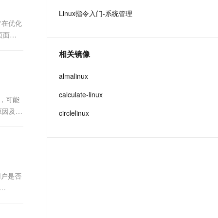
t.diy 一步搞定创意建站
构建大模型应用的安全防护体系
Linux指令入门-系统管理
通过自然语言交互简化开发流程,全栈开发支持
通过阿里云安全产品对 AI 应用进行安全防护
，旨在优化
页面。
相关镜像
almalinux
calculate-linux
相比，可能
原因及解
circlelinux
用户是否