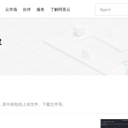
云市场
伙伴
服务
了解阿里云
AI 特惠
数据与 API
成为产品伙伴
企业增值服务
最佳实践
价格计算器
AI 场景体
基础软件
产品伙伴合
阿里云认证
市场活动
配置报价
大模型
容
自助选配和估算价格
新方式
睿译宝，AI翻译排版一步到位
智启 AI 普惠权益
产品生态集成认证中心
企业支持计划
云上春晚
域名与网站
千问官方 MaaS 平台，为开发者和 Agent 而生，新用户赠送 1 亿 + tokens 额度
Qwen Aud
AI Coding
阿里云Maa
2026 阿里云
云服务器 E
为企业打
数据集
Windows
大模型认证
模型
NEW
NEW
交付可用成果
值低价云产品抢先购
上传文档即自动完成翻译和格式还原
至高享 1亿+免费 tokens，加速 Al 应用落地
提供智能易用的域名与建站服务
智能编程，一键
安全可靠、
产品生态伙伴
专家技术服务
云上奥运之旅
弹性计算合作
阿里云中企出
手机三要素
宝塔 Linux
全部认证
价格优势
有专属领域专家
GLM-5.2：长任务时代开源旗舰模型
阿里云 OPC 创新助力计划
千问大模型
即刻拥有 DeepS
AI 电商营销
对象存储 O
大模型
产品生态伙伴工作台
企业增值服务台
云栖战略参考
云存储合作计
云栖大会
身份实名认证
CentOS
训练营
推动算力普惠，释放技术红利
最高返9万
多领域专家智能体,一键组建 AI 虚拟交付团队
快速构建应用程序和网站，即刻迈出上云第一步
至高百万元 Token 补贴，加速一人公司成长
多元化、高性能、安全可靠的大模型服务
真正可用的 1M 上下文,一次完成代码全链路开发
轻松解锁专属 Dee
从图文生成到
云上的中国
数据库合作计
活动全景
短信
Docker
图片和
站式影视创作平台
Hermes Agent，打造自进化智能体
Token Plan 模型订阅计划
数字证书管理服务（原SSL证书）
5 分钟轻松部署
AI 广告创作
无影云电脑
企业成长
NEW
信息公告
看见新力量
云网络合作计
OCR 文字识别
JAVA
证享300元代金券
可视化编排打通从文字构思到成片全链路闭环
全托管，含MySQL、PostgreSQL、SQL Server、MariaDB多引擎
自主进化，持久记忆，越用越聪明
Qwen3.8-Max 首发尝鲜，限时加量 10 倍，夜间低至2折
实现全站HTTPS，呈现可信的WEB访问
图文、视频一
随时随地安
Kimi-K3
HappyHors
NEW
魔搭 Mode
loud
服务实践
官网公告
Kimi 最新旗舰模型，长程编程与推理利器
让文字生成流
金融模力时刻
Salesforce O
版
发票查验
全能环境
Claude Code + GStack 打造工程团队
千问办公，限时限量积分加倍
Qoder
低代码高效构
AI 建站
短信服务
型
NEW
作计划
计划
创新中心
魔搭 ModelSc
健康状态
理服务
让AI从“聊天伙伴”进化为能干活的“数字员工”
安装技能 GStack，拥有专属 AI 工程团队
你的AI工作搭子，覆盖日常办公高频场景
面向真实软件的智能体编程平台
0 代码专业建
件，其中就包括上传文件、下载文件等。
客户案例
天气预报查询
操作系统
Deepseek-v4-pro
HappyHors
态合作计划
态智能体模型
旗舰 MoE 大模型，百万上下文与顶尖推理能力
图生视频，流
同享
万小智 AI 建站低至 15元/月
Qoder CN
AI 短剧/漫剧
云原生数据库 
快递物流查询
WordPress
成为服务伙
高校合作
点，立即开启云上创新
覆盖公网/内网、递归/权威、移动APP等全场景解析服务
送.CN域名，送备案服务码
基于千问大模型等，支持代码智能生成、研发智能问答
AI助力短剧
GLM-5.2
Wan2.7-T
Ubuntu