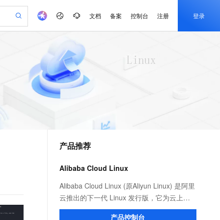
文档
备案
控制台
注册
登录
验
作计划
器
AI 活动
专业服务
服务伙伴合作计划
开发者社区
加入我们
产品动态
服务平台百炼
阿里云 OPC 创新助力计划
一站式生成采购清单，支持单品或批量购买
io：打造专属 AI 语音助手
S产品伙伴计划（繁花）
峰会
CS
造的大模型服务与应用开发平台
一句话生成原生可编辑精美 PPT 文稿
AI 生产力先锋
Al MaaS 服务伙伴赋能合作
域名
博文
Careers
至高可申请百万元
Qwen3.8-Max 模型上线
开启高性价比 AI 编程新体验
弹性可伸缩的云计算服务
Qwen-Audio-3.0-Realtime 端到端实时语音角色扮演
输入一句话想法, 轻松生成专业的 PPT
先锋实践拓展 AI 生产力的边界
Token 补贴，五大权
计划
海大会
伙伴信用分合作计划
商标
问答
社会招聘
益加速 OPC 成功
eek-V4-Pro
SS
一键部署幻兽帕鲁游戏服务器
飞天发布时刻
HOT
Open Search 向量检索版支
划
备案
电子书
校园招聘
pSeek-V4-Pro
视频创作，一键激活电商全链路生产力
稳定、安全、高性价比、高性能的云存储服务
一键购买专属联机服务器，轻松开启游戏
所见，即是所愿
持视频检索 Pipeline 功能
更多支持
划
公司注册
镜像站
视频生成
语音识别与合成
专属 QwenPaw
漫剧工坊：一站式动画创作平台
AI 实训营
HOT
应用身份服务 (IDaaS)
合作伙伴培训与认证
产品推荐
划
上云迁移
站生成，高效打造优质广告素材
全接入的云上超级电脑
从聊天伙伴进化为能主动干活的本地数字员工
快速生产连贯的高质量长漫剧
从基础到进阶，Agent 创客手把手教你
OpenClaw 管理能力上线
e-1.1-T2V
Qwen3-TTS-Flash
lScope
我要反馈
查询合作伙伴
畅细腻的高质量视频
离线语音合成大模型，多语言方言自适应，低延迟高稳定
n Alibaba Cloud ISV 合作
代维服务
建企业门户网站
10 分钟搭建微信、支付宝小程序
Alibaba Cloud Linux
MaxCompute MaxFrame 提
创新加速
ope
登录合作伙伴管理后台
我要建议
站，无忧落地极速上线
以可视化方式快速构建移动和 PC 门户网站
国内短信简单易用，安全可靠，秒级触达，全球覆盖200+国家和地区。
高效部署网站，快速应用到小程序
供自动弹性内存功能
e-1.1-I2V
Cosyvoice-V3-Flash
Alibaba Cloud Linux (原Aliyun Linux) 是阿里
安全
畅自然，细节丰富
高表现力语音合成大模型，语音克隆听感自然
我要投诉
PolarDB
云推出的下一代 Linux 发行版，它为云上应
上云场景组合购
Milvus 弹性伸缩功能新增节
伴
漫剧创作，剧本、分镜、视频高效生成
100%兼容MySQL、PostgreSQL，兼容Oracle，支持集中和分布式
覆盖90%+业务场景，专享组合折扣价
点支持范围
用程序环境提供 Linux 社区的最新增强功
2V
VPN
Fun-ASR
产品控制台