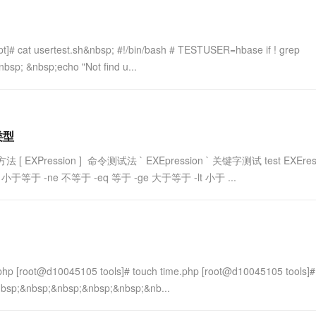
at usertest.sh&nbsp; #!/bin/bash # TESTUSER=hbase if ! grep
bsp; &nbsp;echo "Not find u...
类型
ression ] 命令测试法 ` EXEpression ` 关键字测试 test EXEress
于 -ne 不等于 -eq 等于 -ge 大于等于 -lt 小于 ...
0045105 tools]# touch time.php [root@d10045105 tools]# 
&nbsp;&nbsp;&nbsp;&nbsp;&nbsp;&nb...