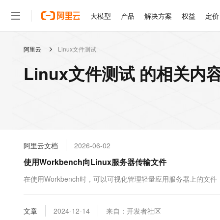
大模型
产品
解决方案
权益
定价
阿里云
Linux文件测试
大模型
产品
解决方案
权益
定价
云市场
伙伴
服务
了解阿里云
精选产品
精选解决方案
普惠上云
产品定价
精选商城
成为销售伙伴
售前咨询
为什么选择阿里云
千问AI平台
Linux文件测试 的相关内
了解云产品的定价详情
大模型服务平台百炼
千问办公，解锁你的工作
普惠上云 官方力荐
分销伙伴
在线服务
网站建设
什么是云计算
大
大模型服务与应用平台
企业级Agent产品，直接
云服务器38元/年起，超
咨询伙伴
多端小程序
技术领先
云上成本管理
售后服务
轻量应用服务器
Agency Agents：拥
官方推荐返现计划
大模型
精选产品
精选解决方案
Salesforce 国际版订阅
稳定可靠
管理和优化成本
推荐新用户得奖励，单订单
销售伙伴合作计划
自助服务
友盟天域
安全合规
人工智能与机器学习
AI
文本生成
云数据库 RDS
HappyHorse 打造一
云工开物
无影生态合作计划
在线服务
阿里云文档
2026-06-02
观测云
分析师报告
高校专属算力普惠，学生认
计算
互联网应用开发
Qwen3.8-Max
HOT
Salesforce On Alibaba C
工单服务
使用Workbench向Linux服务器传输文件
智能体时代全能旗舰模型
Tuya 物联网平台阿里云
研究报告与白皮书
人工智能平台 PAI
快速拥有专属 OpenClaw
大模
Consulting Partner 合
大数据
容器
免费试用
短信专区
一站式AI开发、训练和推
在使用Workbench时，可以可视化管理轻量应用服务器上的文
蓝凌 OA
Qwen3.7-Plus
AI 大模型销售与服务生
现代化应用
存储
天池大赛
能看、能想、能动手的多模
云解析DNS
解决方案免费试用 新老
电子合同
最高领取价值200元试用
安全
文章
网络与CDN
2024-12-14
来自：开发者社区
AI 算法大赛
Qwen3-VL-Plus
畅捷通