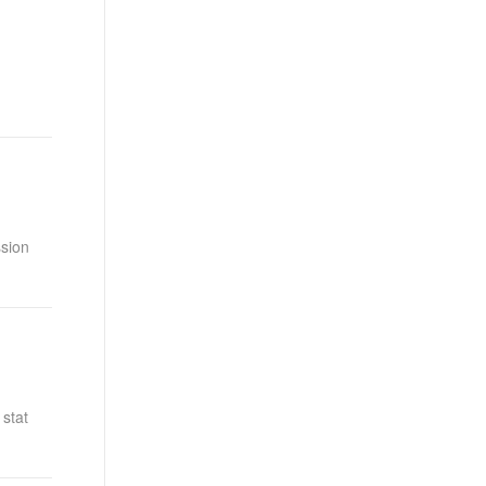
ion
stat