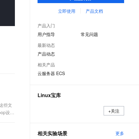
能，在提供云上最佳用户体验的同时，也针
文戏情感细腻自然，动作戏激烈拳拳到肉，实现更强表演能力
支持中英文自由切换，具备更强的噪声鲁棒性
ernetes 版 ACK
云聚AI 严选权益
AI 原生数据库服务发布
SSL 证书
对阿里云基础设施做了深度的优化。
立即使用
产品文档
，一键激活高效办公新体验
理容器应用的 K8s 服务
精选AI产品，从模型到应用全链提效
Agent 数据网关
堡垒机
AI 用量加速计划
云原生数据库 PolarDB
产品入门
应用
防火墙
、识别商机，让客服更高效、服务更出色。
新老同享，达量后返
Agentic Database 发布
用户指导
常见问题
千问办公
主机安全
NEW
最新动态
的智能体编程平台
一站式AI生产力平台
产品动态
AI 应用及服务市场
伶鹊
相关产品
企业级人与Agent协作平台，接入和调度多个数字员工
智能客服平台，对话机器人、对话分析、智能外呼
AI 应用
云服务器 ECS
大模型服务平台百炼 - 全妙
大模型
应用创作平台
多模态内容创作工具，已接入 DeepSeek
自然语言处理
Linux宝库
数据标注
这些文
+关注
oop设备
机器学习
息提取
与 AI 智能体进行实时音视频通话
从文本、图片、视频中提取结构化的属性信息
构建支持视频理解的 AI 音视频实时通话应用
相关实验场景
更多