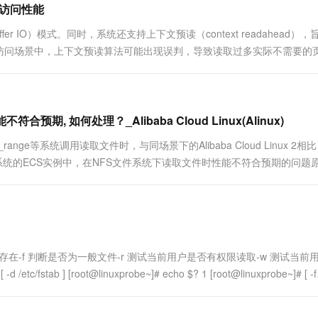
件访问性能
一个 AI 助手
超强辅助，Bol
即刻拥有 DeepSeek-R1 满血版
在企业官网、通讯软件中为客户提供 AI 客服
fer IO）模式。同时，系统还支持上下文预读（context readahead）
多种方案随心选，轻松解锁专属 DeepSeek
访问场景中，上下文预读算法可能出现误判，导致读取过多实际不需要的
 Cloud Linux 2/...
符合预期, 如何处理？_Alibaba Cloud Linux(Alinux)
file_range等系统调用读取文件时，与同场景下的Alibaba Cloud Linux 2
nux 3系统的ECS实例中，在NFS文件系统下读取文件时性能不符合预期的问题
存在-f 判断是否为一般文件-r 测试当前用户是否有权限读取-w 测试当前
tab ] [root@linuxprobe~]# echo $? 1 [root@linuxprobe~]# [ -f