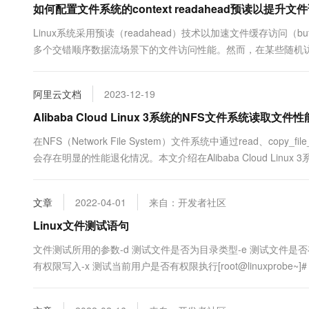
如何配置文件系统的context readahead预读以提升文
10 分钟在聊天系统中增加
专有云
Linux系统采用预读（readahead）技术以加速文件缓存访问（buf
多个交错顺序数据流场景下的文件访问性能。然而，在某些随机
在这类场景下，关闭上下文预读算法能显著提升应用性能。本文将介绍Alibaba
阿里云文档
2023-12-19
Alibaba Cloud Linux 3系统的NFS文件系统读取文件性能不
在NFS（Network File System）文件系统中通过read、copy_
会存在明显的性能退化情况。本文介绍在Alibaba Cloud Li
决方案。
文章
2022-04-01
来自：开发者社区
Linux文件测试语句
文件测试所用的参数-d 测试文件是否为目录类型-e 测试文件是否
有权限写入-x 测试当前用户是否有权限执行[root@linuxprobe~]# [ -d /etc/fs
/etc/fstab .....