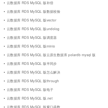
云数据库 RDS MySQL 版补偿
云数据库 RDS MySQL 版数据校验
云数据库 RDS MySQL 版vector
云数据库 RDS MySQL 版undolog
云数据库 RDS MySQL 版调度器
云数据库 RDS MySQL 版minio
云数据库 RDS MySQL 版云原生数据库 polardb mysql 版
云数据库 RDS MySQL 版半同步
云数据库 RDS MySQL 版怎么解决
云数据库 RDS MySQL 版through
云数据库 RDS MySQL 版电子
云数据库 RDS MySQL 版.net
云数据库 RDS MySQL 版窗口函数