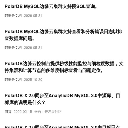
PolarDB MySQL边缘云集群支持慢SQL查询。
阿里云文档
2026-05-21
PolarDB MySQL边缘云集群支持查看和分析错误日志以排
查数据库问题。
阿里云文档
2026-05-21
PolarDB边缘云控制台提供秒级性能监控与细粒度数据，支
持集群和计算节点的多维度指标查看与问题定位。
阿里云文档
2025-10-20
PolarDB-X 2.0同步至AnalyticDB MySQL 3.0中源库、目
标库的说明是什么？
问答
2022-02-15
来自：开发者社区
PolarDB-X 2.0同步至AnalyticDB MySQL 3.0中目标已存