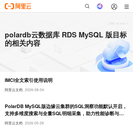
polardb云数据库 RDS MySQL 版目标
的相关内容
IMCI全文索引使用说明
阿里云文档
2026-08-04
PolarDB MySQL版边缘云集群的SQL洞察功能默认开启，
支持多维度搜索与全量SQL明细采集，助力性能诊断与风
险分析。
阿里云文档
2026-05-26