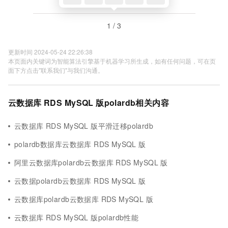
1 / 3
更新时间 2024-05-24 22:26:38
本页面内关键词为智能算法引擎基于机器学习所生成，如有任何问题，可在页
面下方点击"联系我们"与我们沟通。
云数据库 RDS MySQL 版polardb相关内容
云数据库 RDS MySQL 版平滑迁移polardb
polardb数据库云数据库 RDS MySQL 版
阿里云数据库polardb云数据库 RDS MySQL 版
云数据polardb云数据库 RDS MySQL 版
云数据库polardb云数据库 RDS MySQL 版
云数据库 RDS MySQL 版polardb性能