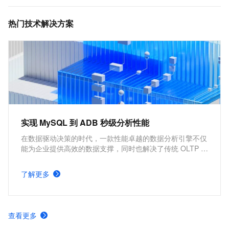
热门技术解决方案
实现 MySQL 到 ADB 秒级分析性能
在数据驱动决策的时代，一款性能卓越的数据分析引擎不仅
能为企业提供高效的数据支撑，同时也解决了传统 OLTP 在
数据分析时面临的查询性能瓶颈、数据不一致等挑战。本方
案推荐通过 AnalyticDB MySQL + DTS 来解决 MySQL 的数
了解更多
据分析性能问题。
查看更多