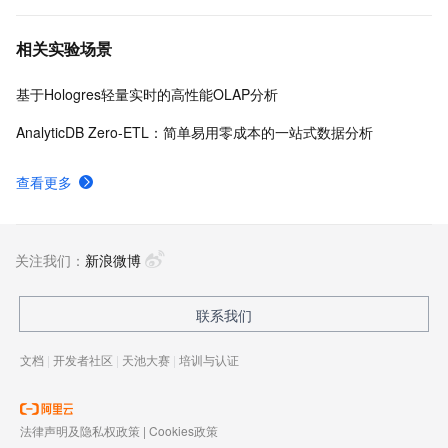
相关实验场景
基于Hologres轻量实时的高性能OLAP分析
AnalyticDB Zero-ETL：简单易用零成本的一站式数据分析
查看更多
关注我们：
新浪微博
联系我们
文档
|
开发者社区
|
天池大赛
|
培训与认证
法律声明及隐私权政策
|
Cookies政策