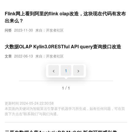
Flink网上看到阿里的flink olap改造，这块现在代码有发布
出来么？
问答
2023-11-30
来自：开发者社区
大数据OLAP Kylin3.0RESTful API query查询接口改造
文章
2022-06-13
来自：开发者社区
<
1
>
1 / 1
更新时间 2024-05-24 22:30:58
本页面内关键词为智能算法引擎基于机器学习所生成，如有任何问题，可在页
面下方点击"联系我们"与我们沟通。