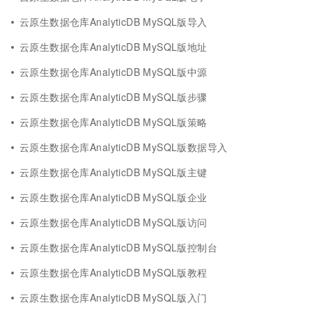
云原生数据仓库AnalyticDB MySQL版导入
云原生数据仓库AnalyticDB MySQL版地址
云原生数据仓库AnalyticDB MySQL版中源
云原生数据仓库AnalyticDB MySQL版步骤
云原生数据仓库AnalyticDB MySQL版策略
云原生数据仓库AnalyticDB MySQL版数据导入
云原生数据仓库AnalyticDB MySQL版主键
云原生数据仓库AnalyticDB MySQL版企业
云原生数据仓库AnalyticDB MySQL版访问
云原生数据仓库AnalyticDB MySQL版控制台
云原生数据仓库AnalyticDB MySQL版教程
云原生数据仓库AnalyticDB MySQL版入门