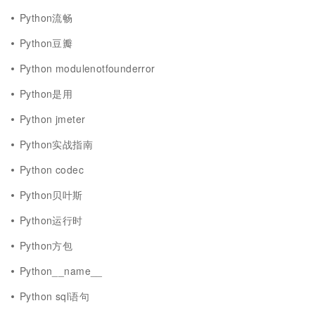
Python流畅
Python豆瓣
Python modulenotfounderror
Python是用
Python jmeter
Python实战指南
Python codec
Python贝叶斯
Python运行时
Python方包
Python__name__
Python sql语句