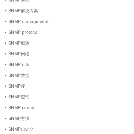
SNMP解决方案
SNMP management
SNMP protocol
SNMP概述
SNMP网络
SNMP mib
SNMP数据
SNMP库
SNMP查询
SNMP centos
SNMP方法
SNMP自定义