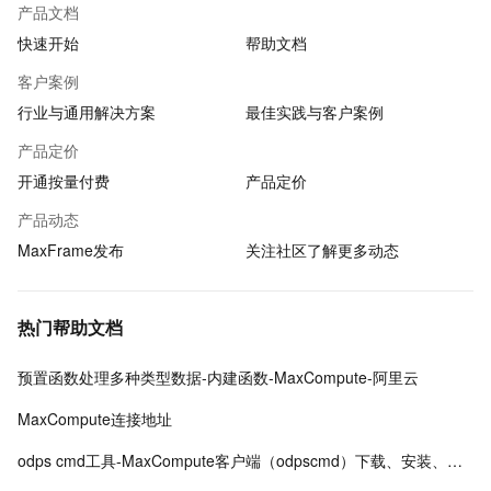
产品文档
快速开始
帮助文档
客户案例
行业与通用解决方案
最佳实践与客户案例
产品定价
开通按量付费
产品定价
产品动态
MaxFrame发布
关注社区了解更多动态
热门帮助文档
预置函数处理多种类型数据-内建函数-MaxCompute-阿里云
MaxCompute连接地址
odps cmd工具-MaxCompute客户端（odpscmd）下载、安装、配置、运行