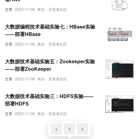
文章
2022-11-08
来自：开发者社区
大数据编程技术基础实验七：HBase实验
——部署HBase
文章
2022-11-08
来自：开发者社区
大数据技术基础实验五：Zookeeper实验
——部署ZooKeeper
文章
2022-11-08
来自：开发者社区
大数据技术基础实验三：HDFS实验——
部署HDFS
文章
2022-11-08
来自：开发者社区
<
1
>