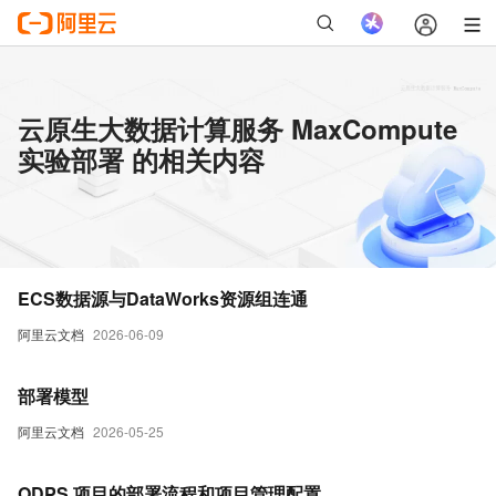
云原生大数据计算服务 MaxCompute
实验部署 的相关内容
ECS数据源与DataWorks资源组连通
阿里云文档
2026-06-09
部署模型
阿里云文档
2026-05-25
ODPS 项目的部署流程和项目管理配置