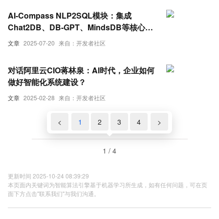
AI-Compass NLP2SQL模块：集成
Chat2DB、DB-GPT、MindsDB等核心工
具，实现自然语言到SQL转换的智能化数
文章
2025-07-20
来自：开发者社区
据查询生态系统
对话阿里云CIO蒋林泉：AI时代，企业如何
做好智能化系统建设？
文章
2025-02-28
来自：开发者社区
<
1
2
3
4
>
1 / 4
更新时间 2025-10-24 08:39:29
本页面内关键词为智能算法引擎基于机器学习所生成，如有任何问题，可在页
面下方点击"联系我们"与我们沟通。