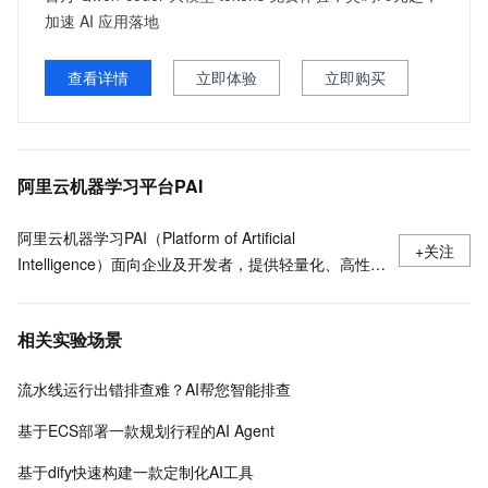
加速 AI 应用落地
查看详情
立即体验
立即购买
阿里云机器学习平台PAI
阿里云机器学习PAI（Platform of Artificial
+关注
Intelligence）面向企业及开发者，提供轻量化、高性价
比的云原生机器学习平台，涵盖PAI-iTAG智能标注平
台、PAI-Designer（原Studio）可视化建模平台、PAI-
相关实验场景
DSW云原生交互式建模平台、PAI-DLC云原生AI基础平
台、PAI-EAS云原生弹性推理服务平台，支持千亿特
流水线运行出错排查难？AI帮您智能排查
征、万亿样本规模加速训练，百余落地场景，全面提升
工程效率。
基于ECS部署一款规划行程的AI Agent
基于dify快速构建一款定制化AI工具