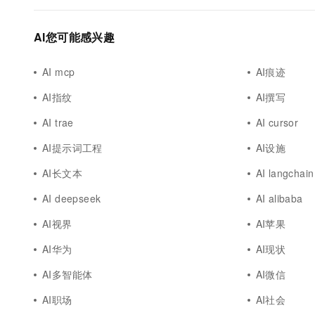
AI您可能感兴趣
AI mcp
AI痕迹
AI指纹
AI撰写
AI trae
AI cursor
AI提示词工程
AI设施
AI长文本
AI langchain
AI deepseek
AI alibaba
AI视界
AI苹果
AI华为
AI现状
AI多智能体
AI微信
AI职场
AI社会