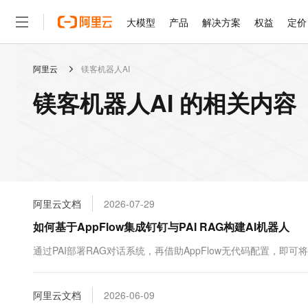
大模型
产品
解决方案
权益
定价
阿里云
镁客机器人AI
大模型
产品
解决方案
权益
定价
云市场
伙伴
服务
了解阿里云
精选产品
精选解决方案
普惠上云
产品定价
精选商城
成为销售伙伴
售前咨询
为什么选择阿里云
千问AI平台
镁客机器人AI 的相关内容
了解云产品的定价详情
大模型服务平台百炼
千问办公，解锁你的工作
普惠上云 官方力荐
分销伙伴
在线服务
网站建设
什么是云计算
大
大模型服务与应用平台
企业级Agent产品，直接
云服务器38元/年起，超
咨询伙伴
多端小程序
技术领先
云上成本管理
售后服务
轻量应用服务器
Agency Agents：拥
官方推荐返现计划
大模型
精选产品
精选解决方案
Salesforce 国际版订阅
稳定可靠
管理和优化成本
推荐新用户得奖励，单订单
销售伙伴合作计划
自助服务
友盟天域
安全合规
人工智能与机器学习
AI
文本生成
云数据库 RDS
HappyHorse 打造一
云工开物
无影生态合作计划
在线服务
阿里云文档
2026-07-29
观测云
分析师报告
高校专属算力普惠，学生认
计算
互联网应用开发
Qwen3.8-Max
HOT
Salesforce On Alibaba C
工单服务
如何基于AppFlow集成钉钉与PAI RAG构建AI机器人
智能体时代全能旗舰模型
Tuya 物联网平台阿里云
研究报告与白皮书
人工智能平台 PAI
快速拥有专属 OpenClaw
大模
Consulting Partner 合
大数据
容器
免费试用
短信专区
一站式AI开发、训练和推
通过PAI部署RAG对话系统，再借助AppFlow无代码配置，
蓝凌 OA
Qwen3.7-Plus
AI 大模型销售与服务生
现代化应用
存储
天池大赛
能看、能想、能动手的多模
云解析DNS
解决方案免费试用 新老
电子合同
最高领取价值200元试用
安全
阿里云文档
网络与CDN
2026-06-09
AI 算法大赛
Qwen3-VL-Plus
畅捷通