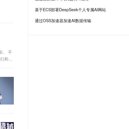
场景，全面提升工程效率。
t.diy 一步搞定创意建站
构建大模型应用的安全防护体系
基于ECS部署DeepSeek个人专属AI网站
通过自然语言交互简化开发流程,全栈开发支持
通过阿里云安全产品对 AI 应用进行安全防护
通过OSS加速器加速AI数据传输
全。 不
我们和大