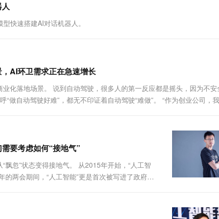
器人
一个 AI 助手
超强辅助，Bol
即刻拥有 DeepSeek-R1 满血版
在企业官网、通讯软件中为客户提供 AI 客服
言模型快速搭建AI对话机器人。
多种方案随心选，轻松解锁专属 DeepSeek
，AI环卫需求正在急速增长
业化落地场景。 说到自动驾驶，很多人的第一反应都是摇头，因为不安
大呼“做自动驾驶好难”，都无不印证着自动驾驶“难做”。 “作为创业公司，
商业化落地场景。”酷哇机器人联合创始人&C...
们需要考虑如何“接地气”
忽”状态变得接地气。 从2015年开始，“人工智
年的两会期间，“人工智能”更是首次被写进了政府工
。同时我们注意到，在众多涌现出的人工智能企业