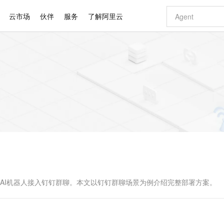
云市场
伙伴
服务
了解阿里云
AI 特惠
数据与 API
成为产品伙伴
企业增值服务
最佳实践
价格计算器
AI 场景体
基础软件
产品伙伴合
阿里云认证
市场活动
配置报价
大模型
自助选配和估算价格
新方式
睿译宝，AI翻译排版一步到位
智启 AI 普惠权益
产品生态集成认证中心
企业支持计划
云上春晚
域名与网站
千问官方 MaaS 平台，为开发者和 Agent 而生，新用户赠送 1 亿 + tokens 额度
Qwen Aud
AI Coding
阿里云Maa
2026 阿里云
云服务器 E
为企业打
数据集
Windows
大模型认证
模型
NEW
NEW
交付可用成果
值低价云产品抢先购
上传文档即自动完成翻译和格式还原
至高享 1亿+免费 tokens，加速 Al 应用落地
提供智能易用的域名与建站服务
智能编程，一键
安全可靠、
产品生态伙伴
专家技术服务
云上奥运之旅
弹性计算合作
阿里云中企出
手机三要素
宝塔 Linux
全部认证
价格优势
有专属领域专家
GLM-5.2：长任务时代开源旗舰模型
阿里云 OPC 创新助力计划
千问大模型
即刻拥有 DeepS
AI 电商营销
对象存储 O
大模型
产品生态伙伴工作台
企业增值服务台
云栖战略参考
云存储合作计
云栖大会
身份实名认证
CentOS
训练营
推动算力普惠，释放技术红利
最高返9万
多领域专家智能体,一键组建 AI 虚拟交付团队
快速构建应用程序和网站，即刻迈出上云第一步
至高百万元 Token 补贴，加速一人公司成长
多元化、高性能、安全可靠的大模型服务
真正可用的 1M 上下文,一次完成代码全链路开发
轻松解锁专属 Dee
从图文生成到
云上的中国
数据库合作计
活动全景
短信
Docker
图片和
站式影视创作平台
Hermes Agent，打造自进化智能体
Token Plan 模型订阅计划
数字证书管理服务（原SSL证书）
5 分钟轻松部署
AI 广告创作
无影云电脑
企业成长
NEW
信息公告
看见新力量
云网络合作计
OCR 文字识别
JAVA
证享300元代金券
可视化编排打通从文字构思到成片全链路闭环
全托管，含MySQL、PostgreSQL、SQL Server、MariaDB多引擎
自主进化，持久记忆，越用越聪明
Qwen3.8-Max 首发尝鲜，限时加量 10 倍，夜间低至2折
实现全站HTTPS，呈现可信的WEB访问
图文、视频一
随时随地安
Kimi-K3
HappyHors
NEW
魔搭 Mode
loud
服务实践
官网公告
Kimi 最新旗舰模型，长程编程与推理利器
让文字生成流
金融模力时刻
Salesforce O
版
发票查验
全能环境
Claude Code + GStack 打造工程团队
千问办公，限时限量积分加倍
Qoder
低代码高效构
AI 建站
短信服务
型
NEW
作计划
计划
创新中心
魔搭 ModelSc
健康状态
理服务
让AI从“聊天伙伴”进化为能干活的“数字员工”
安装技能 GStack，拥有专属 AI 工程团队
你的AI工作搭子，覆盖日常办公高频场景
面向真实软件的智能体编程平台
0 代码专业建
即可将AI机器人接入钉钉群聊。本文以钉钉群聊场景为例介绍完整部署方案。
客户案例
天气预报查询
操作系统
Deepseek-v4-pro
HappyHors
态合作计划
态智能体模型
旗舰 MoE 大模型，百万上下文与顶尖推理能力
图生视频，流
同享
万小智 AI 建站低至 15元/月
Qoder CN
AI 短剧/漫剧
云原生数据库 
快递物流查询
WordPress
成为服务伙
高校合作
点，立即开启云上创新
覆盖公网/内网、递归/权威、移动APP等全场景解析服务
送.CN域名，送备案服务码
基于千问大模型等，支持代码智能生成、研发智能问答
AI助力短剧
GLM-5.2
Wan2.7-T
Ubuntu