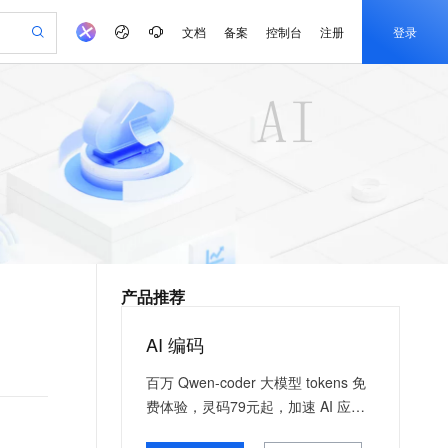
文档
备案
控制台
注册
登录
验
作计划
器
AI 活动
专业服务
服务伙伴合作计划
开发者社区
加入我们
产品动态
服务平台百炼
阿里云 OPC 创新助力计划
一站式生成采购清单，支持单品或批量购买
io：打造专属 AI 语音助手
S产品伙伴计划（繁花）
峰会
CS
造的大模型服务与应用开发平台
一句话生成原生可编辑精美 PPT 文稿
AI 生产力先锋
Al MaaS 服务伙伴赋能合作
域名
博文
Careers
至高可申请百万元
Qwen3.8-Max 模型上线
开启高性价比 AI 编程新体验
弹性可伸缩的云计算服务
Qwen-Audio-3.0-Realtime 端到端实时语音角色扮演
输入一句话想法, 轻松生成专业的 PPT
先锋实践拓展 AI 生产力的边界
Token 补贴，五大权
计划
海大会
伙伴信用分合作计划
商标
问答
社会招聘
益加速 OPC 成功
eek-V4-Pro
SS
一键部署幻兽帕鲁游戏服务器
飞天发布时刻
HOT
Open Search 向量检索版支
划
备案
电子书
校园招聘
pSeek-V4-Pro
视频创作，一键激活电商全链路生产力
稳定、安全、高性价比、高性能的云存储服务
一键购买专属联机服务器，轻松开启游戏
所见，即是所愿
持视频检索 Pipeline 功能
更多支持
划
公司注册
镜像站
视频生成
语音识别与合成
专属 QwenPaw
漫剧工坊：一站式动画创作平台
AI 实训营
HOT
应用身份服务 (IDaaS)
合作伙伴培训与认证
产品推荐
划
上云迁移
站生成，高效打造优质广告素材
全接入的云上超级电脑
从聊天伙伴进化为能主动干活的本地数字员工
快速生产连贯的高质量长漫剧
从基础到进阶，Agent 创客手把手教你
OpenClaw 管理能力上线
e-1.1-T2V
Qwen3-TTS-Flash
lScope
我要反馈
查询合作伙伴
畅细腻的高质量视频
离线语音合成大模型，多语言方言自适应，低延迟高稳定
n Alibaba Cloud ISV 合作
代维服务
建企业门户网站
10 分钟搭建微信、支付宝小程序
AI 编码
MaxCompute MaxFrame 提
创新加速
ope
登录合作伙伴管理后台
我要建议
站，无忧落地极速上线
以可视化方式快速构建移动和 PC 门户网站
国内短信简单易用，安全可靠，秒级触达，全球覆盖200+国家和地区。
高效部署网站，快速应用到小程序
供自动弹性内存功能
e-1.1-I2V
Cosyvoice-V3-Flash
百万 Qwen-coder 大模型 tokens 免
安全
畅自然，细节丰富
高表现力语音合成大模型，语音克隆听感自然
我要投诉
PolarDB
上云场景组合购
Milvus 弹性伸缩功能新增节
费体验，灵码79元起，加速 AI 应用
伴
漫剧创作，剧本、分镜、视频高效生成
100%兼容MySQL、PostgreSQL，兼容Oracle，支持集中和分布式
覆盖90%+业务场景，专享组合折扣价
点支持范围
落地
2V
VPN
Fun-ASR