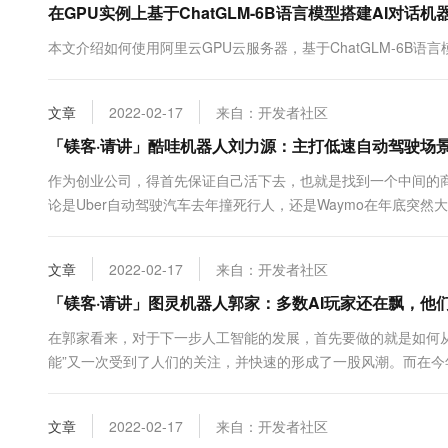
在GPU实例上基于ChatGLM-6B语言模型搭建AI对话机
10 分钟在聊天系统中增加
专有云
本文介绍如何使用阿里云GPU云服务器，基于ChatGLM-6B语
文章
2022-02-17
来自：开发者社区
「镁客·请讲」酷哇机器人刘力源：主打低速自动驾驶场景
作为创业公司，得首先保证自己活下去，也就是找到一个中间的商
论是Uber自动驾驶汽车去年撞死行人，还是Waymo在年底突然
公司不一样，得首先保证自己活下去。那么，就必须找到一个中间的
文章
2022-02-17
来自：开发者社区
「镁客·请讲」图灵机器人郭家：多数AI玩家还在飘，他
在郭家看来，对于下一步人工智能的发展，首先要做的就是如何从“飘
能”又一次受到了人们的关注，并快速的形成了一股风潮。而在今
作报告。这些情形无一不提醒着我们人工智能的产业的再次崛起
中，有些前瞻者早在这股风潮成形之前就开始了自己的布局。...
文章
2022-02-17
来自：开发者社区