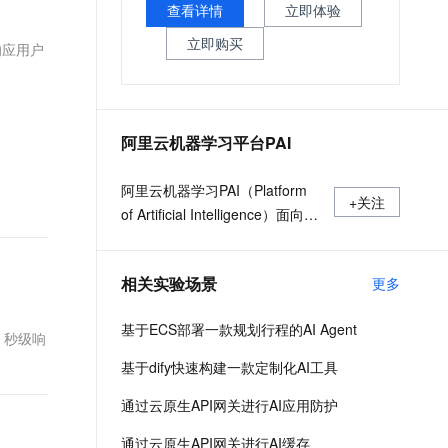
文戏情感细腻自然，动作戏激烈拳拳到肉，实现更强表演能力
支持中英文自由切换，具备更强的噪声鲁棒性
查看详情
立即体验
ernetes 版 ACK
云聚AI 严选权益
AI 原生数据库服务发布
SSL 证书
，一键激活高效办公新体验
理容器应用的 K8s 服务
精选AI产品，从模型到应用全链提效
Agent 数据网关
立即购买
响应用户
堡垒机
AI 用量加速计划
云原生数据库 PolarDB
应用
防火墙
、识别商机，让客服更高效、服务更出色。
新老同享，达量后返
Agentic Database 发布
千问办公
主机安全
NEW
阿里云机器学习平台PAI
的智能体编程平台
一站式AI生产力平台
AI 应用及服务市场
阿里云机器学习PAI（Platform
伶鹊
+关注
of Artificial Intelligence）面向企
企业级人与Agent协作平台，接入和调度多个数字员工
智能客服平台，对话机器人、对话分析、智能外呼
AI 应用
业及开发者，提供轻量化、高性
大模型服务平台百炼 - 全妙
价比的云原生机器学习平台，涵
大模型
应用创作平台
多模态内容创作工具，已接入 DeepSeek
相关实验场景
更多
盖PAI-iTAG智能标注平台、PAI-
自然语言处理
Designer（原Studio）可视化建
基于ECS部署一款规划行程的AI Agent
模平台、PAI-DSW云原生交互式
数据标注
、秒级响
建模平台、PAI-DLC云原生AI基
基于dify快速构建一款定制化AI工具
机器学习
础平台、PAI-EAS云原生弹性推
息提取
与 AI 智能体进行实时音视频通话
通过云原生API网关进行AI应用防护
理服务平台，支持千亿特征、万
从文本、图片、视频中提取结构化的属性信息
构建支持视频理解的 AI 音视频实时通话应用
亿样本规模加速训练，百余落地
通过云原生API网关进行AI缓存