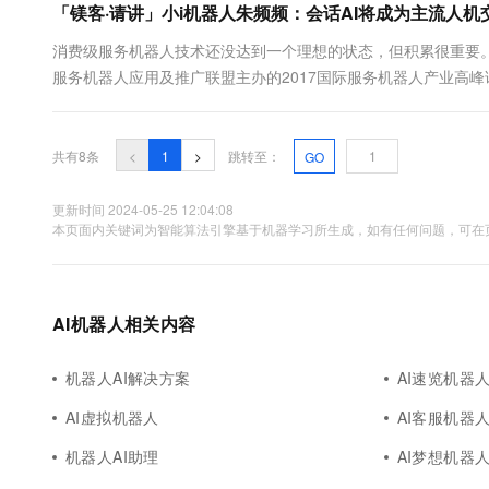
「镁客·请讲」小i机器人朱频频：会话AI将成为主流人
消费级服务机器人技术还没达到一个理想的状态，但积累很重要。 
服务机器人应用及推广联盟主办的2017国际服务机器人产业高
的好，但镁客君和朱频频聊得很开心。 小i机器人创始人&CEO朱
级和改造 ...
共有8条
<
1
>
跳转至：
GO
更新时间 2024-05-25 12:04:08
本页面内关键词为智能算法引擎基于机器学习所生成，如有任何问题，可在页
AI机器人相关内容
机器人AI解决方案
AI速览机器
AI虚拟机器人
AI客服机器
机器人AI助理
AI梦想机器