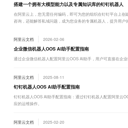
搭建一个拥有大模型能力以及专属知识库的钉钉机器人
大数据开发治理平台 Data
AI 产品 免费试用
网络
安全
云开发大赛
Tableau 订阅
1亿+ 大模型 tokens 和 
在阿里云上，您无需任何编码，即可为您的组织在钉钉平台上创建一
可观测
入门学习赛
中间件
AI空中课堂在线直播课
咨询，还能解答私域问题，成为您业务的专属机器人，提升用户
云防火墙
140+云产品 免费试用
大模型服务
上云与迁云
云原生的云上边界网络安全
产品新客免费试用，最长1
数据库
生态解决方案
千问AI平台-Token Plan
阿里云文档
2026-02-06
企业出海
大模型ACA认证体验
大数据计算
助力企业全员 AI 认知与能
行业生态解决方案
企业微信机器人OOS AI助手配置指南
政企业务
媒体服务
千问AI平台-模型体验
开发者生态解决方案
通过企业微信机器人配置阿里云OOS AI助手，用户可直接在
在线体验全尺寸、多种模态
企业服务与云通信
AI 开发和 AI 应用解决
Happy 系列大模型
域名与网站
阿里云文档
2025-08-11
钉钉机器人OOS AI助手配置指南
终端用户计算
钉钉机器人OOS AI助手配置指南：通过钉钉机器人配置阿里云
Serverless
大模型解决方案
应的运维操作。
开发工具
快速部署 Dify，高效搭建 
阿里云文档
2025-02-20
迁移与运维管理