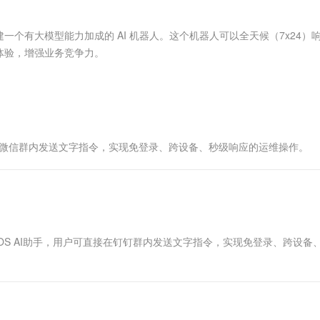
服务生态伙伴
视觉 Coding、空间感知、多模态思考等全面升级
1M上下文，专为长程任务能力而生
云工开物
企业应用
Works
Night Plan 支持 Qwen 3.8-Max
云原生大数据计算服务 MaxCompute
AI 办公
容器服务 Kub
NEW
Red Hat
30+ 款产品免费体验
Data Agent 驱动的一站式 Data+AI 开发治理平台
夜间 5 折，Qwen/Meoo/TokenPlan 客户专享
面向分析的企业级SaaS模式云数据仓库
AI智能应用
提供一站式管
科研合作
个有大模型能力加成的 AI 机器人。这个机器人可以全天候（7x24）
ERP
堂（旗舰版）
SUSE
体验，增强业务竞争力。
智能客服
AI 应用构建
大模型原生
CRM
防护产品
2个月
自动承接线索
建站小程序
Qoder
大模型服务平台百炼-应用模版
OA 办公系统
HOT
NEW
面向真实软件
个人版上线、团队版降价；千问3.8-Max首发发尝鲜
丰富多元化的应用模版和解决方案
力提升
财税管理
模板建站
万有无界
大模型服务平台百炼-智能体
400电话
定制建站
企业微信群内发送文字指令，实现免登录、跨设备、秒级响应的运维操作。
的模型效果
灵活可视化地构建企业级 Agent
方案
广告营销
模板小程序
秒悟
人工智能平台 PAI
定制小程序
云端极速 AI 
新一代 AI 视频生成模型，深度适配广告营销等场景
AI Native 的算法工程平台，一站式完成建模、训练、推理服务部署
APP 开发
OOS AI助手，用户可直接在钉钉群内发送文字指令，实现免登录、跨设备
建站系统
AI 应用
10分钟微调：让0.6B模型媲美235B模
多模态数据信
型
依托云原生高可用架构,实现Dify私有化部署
用1%尺寸在特定领域达到大模型90%以上效果