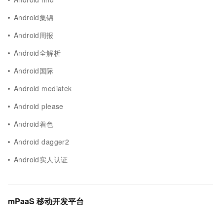
Android集锦
Android周报
Android全解析
Android国际
Android mediatek
Android please
Android着色
Android dagger2
Android实人认证
mPaaS 移动开发平台