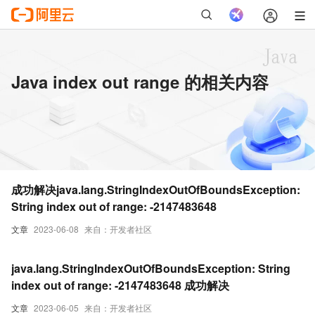
Java index out range 的相关内容
成功解决java.lang.StringIndexOutOfBoundsException:
String index out of range: -2147483648
文章
2023-06-08
来自：开发者社区
java.lang.StringIndexOutOfBoundsException: String
index out of range: -2147483648 成功解决
文章
2023-06-05
来自：开发者社区