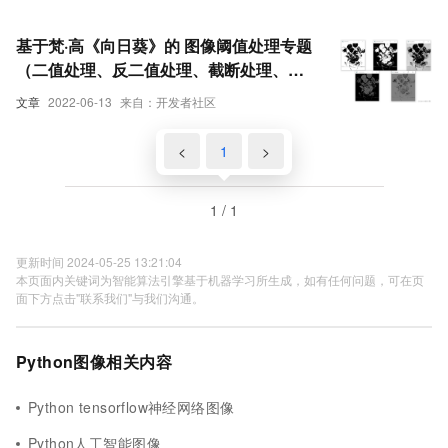
Open_CV系列（六）】（上））
基于梵·高《向日葵》的 图像阈值处理专题
（二值处理、反二值处理、截断处理、自
适应处理及Otsu方法）【Python-
文章
2022-06-13
来自：开发者社区
Open_CV系列（六）】（下）
<
1
>
1 / 1
更新时间 2024-05-25 13:21:04
本页面内关键词为智能算法引擎基于机器学习所生成，如有任何问题，可在页
面下方点击"联系我们"与我们沟通。
Python图像相关内容
Python tensorflow神经网络图像
Python人工智能图像