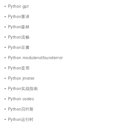
Python gpt
Python重译
Python森林
Python流畅
Python豆瓣
Python modulenotfounderror
Python是用
Python jmeter
Python实战指南
Python codec
Python贝叶斯
Python运行时