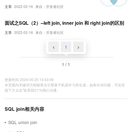
区别
文章
2022-02-16
来自：开发者社区
面试之SQL（2）--left join, inner join 和 right join的区别
文章
2022-02-16
来自：开发者社区
<
1
>
1 / 1
更新时间 2024-05-25 13:43:06
本页面内关键词为智能算法引擎基于机器学习所生成，如有任何问题，可在页
面下方点击"联系我们"与我们沟通。
SQL join相关内容
SQL union join