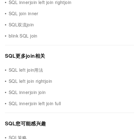
SQL innerjoin left join rightjoin
SQL join inner
SQL双流join
blink SQL join
SQL更多join相关
SQL left join用法
SQL left join rightjoin
SQL innerjoin join
SQL innerjoin left join full
SQL您可能感兴趣
SQL策略