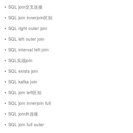
SQL join交叉连接
SQL join innerjoin区别
SQL right outer join
SQL left outer join
SQL interval left join
SQL实战join
SQL exists join
SQL kafka join
SQL join left区别
SQL join innerjoin full
SQL join外连接
SQL join full outer