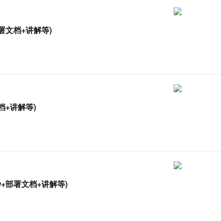
一个 AI 助手
超强辅助，Bol
即刻拥有 DeepSeek-R1 满血版
在企业官网、通讯软件中为客户提供 AI 客服
多种方案随心选，轻松解锁专属 DeepSeek
署文档+讲解等)
档+讲解等)
+部署文档+讲解等)