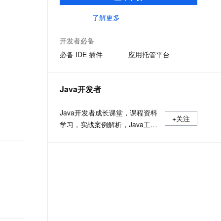
准，您可以在任何常用操作系统（包括
文戏情感细腻自然，动作戏激烈拳拳到肉，实现更强表演能力
支持中英文自由切换，具备更强的噪声鲁棒性
ernetes 版 ACK
云聚AI 严选权益
AI 原生数据库服务发布
SSL 证书
Linux、Windows 和 macOS）上开发 Java
了解更多
，一键激活高效办公新体验
理容器应用的 K8s 服务
精选AI产品，从模型到应用全链提效
Agent 数据网关
应用程序。
堡垒机
AI 用量加速计划
云原生数据库 PolarDB
开发者必备
应用
防火墙
、识别商机，让客服更高效、服务更出色。
新老同享，达量后返
Agentic Database 发布
必备 IDE 插件
应用托管平台
千问办公
主机安全
NEW
的智能体编程平台
一站式AI生产力平台
Java开发者
AI 应用及服务市场
伶鹊
企业级人与Agent协作平台，接入和调度多个数字员工
智能客服平台，对话机器人、对话分析、智能外呼
Java开发者成长课堂，课程资料
AI 应用
+关注
学习，实战案例解析，Java工程
大模型服务平台百炼 - 全妙
大模型
应用创作平台
师必备词汇等你来~
多模态内容创作工具，已接入 DeepSeek
自然语言处理
数据标注
机器学习
息提取
与 AI 智能体进行实时音视频通话
从文本、图片、视频中提取结构化的属性信息
构建支持视频理解的 AI 音视频实时通话应用