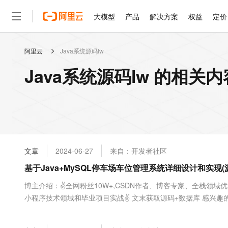
大模型
产品
解决方案
权益
定价
阿里云
Java系统源码lw
大模型
产品
解决方案
权益
定价
云市场
伙伴
服务
了解阿里云
精选产品
精选解决方案
普惠上云
产品定价
精选商城
成为销售伙伴
售前咨询
为什么选择阿里云
千问AI平台
Java系统源码lw 的相关内
了解云产品的定价详情
大模型服务平台百炼
千问办公，解锁你的工作
普惠上云 官方力荐
分销伙伴
在线服务
网站建设
什么是云计算
大
大模型服务与应用平台
企业级Agent产品，直接
云服务器38元/年起，超
咨询伙伴
多端小程序
技术领先
云上成本管理
售后服务
轻量应用服务器
Agency Agents：拥
官方推荐返现计划
大模型
精选产品
精选解决方案
Salesforce 国际版订阅
稳定可靠
管理和优化成本
推荐新用户得奖励，单订单
销售伙伴合作计划
自助服务
友盟天域
安全合规
人工智能与机器学习
AI
文本生成
云数据库 RDS
HappyHorse 打造一
云工开物
无影生态合作计划
在线服务
文章
2024-06-27
来自：开发者社区
观测云
分析师报告
高校专属算力普惠，学生认
计算
互联网应用开发
Qwen3.8-Max
HOT
Salesforce On Alibaba C
工单服务
基于Java+MySQL停车场车位管理系统详细设计和实现(
智能体时代全能旗舰模型
Tuya 物联网平台阿里云
研究报告与白皮书
人工智能平台 PAI
快速拥有专属 OpenClaw
大模
Consulting Partner 合
大数据
容器
免费试用
短信专区
一站式AI开发、训练和推
博主介绍：✌全网粉丝10W+,CSDN作者、博客专家、全栈领域
蓝凌 OA
Qwen3.7-Plus
AI 大模型销售与服务生
现代化应用
小程序技术领域和毕业项目实战✌ 文末获取源码+数据库 感兴
存储
天池大赛
能看、能想、能动手的多模
云解析DNS
解决方案免费试用 新老
电子合同
文编写等相关问题都可以给我留言咨询，希望帮助更多的人 Java精品实
最高领取价值200元试用
安全
网络与CDN
AI 算法大赛
Qwen3-VL-Plus
畅捷通