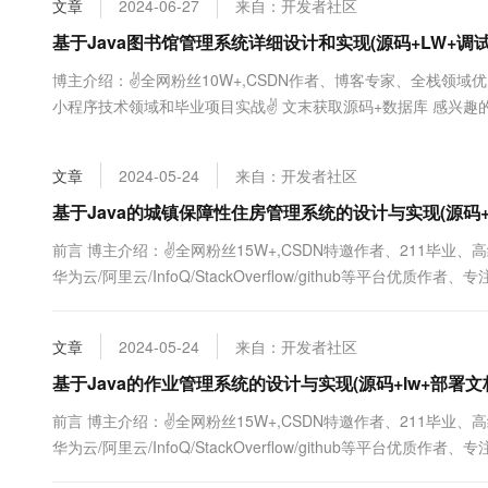
文章
2024-06-27
来自：开发者社区
大数据开发治理平台 Data
AI 产品 免费试用
网络
安全
云开发大赛
Tableau 订阅
基于Java图书馆管理系统详细设计和实现(源码+LW+调
1亿+ 大模型 tokens 和 
可观测
入门学习赛
中间件
AI空中课堂在线直播课
博主介绍：✌全网粉丝10W+,CSDN作者、博客专家、全栈领域
云防火墙
140+云产品 免费试用
大模型服务
小程序技术领域和毕业项目实战✌ 文末获取源码+数据库 感兴
上云与迁云
云原生的云上边界网络安全
产品新客免费试用，最长1
数据库
文编写等相关问题都可以给我留言咨询，希望帮助更多的人 Java精品实
生态解决方案
千问AI平台-Token Plan
企业出海
大模型ACA认证体验
大数据计算
文章
2024-05-24
来自：开发者社区
助力企业全员 AI 认知与能
行业生态解决方案
政企业务
媒体服务
千问AI平台-模型体验
基于Java的城镇保障性住房管理系统的设计与实现(源码+
开发者生态解决方案
在线体验全尺寸、多种模态
企业服务与云通信
前言 博主介绍：✌全网粉丝15W+,CSDN特邀作者、211毕业
AI 开发和 AI 应用解决
华为云/阿里云/InfoQ/StackOverflow/github等平台优
Happy 系列大模型
域名与网站
序定制化开发、全栈讲解、就业辅导✌ ...
终端用户计算
文章
2024-05-24
来自：开发者社区
Serverless
基于Java的作业管理系统的设计与实现(源码+lw+部署文
大模型解决方案
前言 博主介绍：✌全网粉丝15W+,CSDN特邀作者、211毕业
开发工具
快速部署 Dify，高效搭建 
华为云/阿里云/InfoQ/StackOverflow/github等平台优
迁移与运维管理
序定制化开发、全栈讲解、就业辅导✌ ...