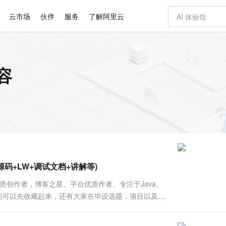
云市场
伙伴
服务
了解阿里云
AI 特惠
数据与 API
成为产品伙伴
企业增值服务
最佳实践
价格计算器
AI 场景体
基础软件
产品伙伴合
阿里云认证
市场活动
配置报价
大模型
容
自助选配和估算价格
新方式
睿译宝，AI翻译排版一步到位
智启 AI 普惠权益
产品生态集成认证中心
企业支持计划
云上春晚
域名与网站
千问官方 MaaS 平台，为开发者和 Agent 而生，新用户赠送 1 亿 + tokens 额度
Qwen Aud
AI Coding
阿里云Maa
2026 阿里云
云服务器 E
为企业打
数据集
Windows
大模型认证
模型
NEW
NEW
交付可用成果
值低价云产品抢先购
上传文档即自动完成翻译和格式还原
至高享 1亿+免费 tokens，加速 Al 应用落地
提供智能易用的域名与建站服务
智能编程，一键
安全可靠、
产品生态伙伴
专家技术服务
云上奥运之旅
弹性计算合作
阿里云中企出
手机三要素
宝塔 Linux
全部认证
价格优势
有专属领域专家
GLM-5.2：长任务时代开源旗舰模型
阿里云 OPC 创新助力计划
千问大模型
即刻拥有 DeepS
AI 电商营销
对象存储 O
大模型
产品生态伙伴工作台
企业增值服务台
云栖战略参考
云存储合作计
云栖大会
身份实名认证
CentOS
训练营
推动算力普惠，释放技术红利
最高返9万
多领域专家智能体,一键组建 AI 虚拟交付团队
快速构建应用程序和网站，即刻迈出上云第一步
至高百万元 Token 补贴，加速一人公司成长
多元化、高性能、安全可靠的大模型服务
真正可用的 1M 上下文,一次完成代码全链路开发
轻松解锁专属 Dee
从图文生成到
云上的中国
数据库合作计
活动全景
短信
Docker
图片和
站式影视创作平台
Hermes Agent，打造自进化智能体
Token Plan 模型订阅计划
数字证书管理服务（原SSL证书）
5 分钟轻松部署
AI 广告创作
无影云电脑
企业成长
NEW
信息公告
看见新力量
云网络合作计
OCR 文字识别
JAVA
证享300元代金券
可视化编排打通从文字构思到成片全链路闭环
全托管，含MySQL、PostgreSQL、SQL Server、MariaDB多引擎
自主进化，持久记忆，越用越聪明
Qwen3.8-Max 首发尝鲜，限时加量 10 倍，夜间低至2折
实现全站HTTPS，呈现可信的WEB访问
图文、视频一
随时随地安
Kimi-K3
HappyHors
NEW
魔搭 Mode
loud
服务实践
官网公告
源码+LW+调试文档+讲解等)
Kimi 最新旗舰模型，长程编程与推理利器
让文字生成流
金融模力时刻
Salesforce O
版
发票查验
全能环境
Claude Code + GStack 打造工程团队
千问办公，限时限量积分加倍
Qoder
低代码高效构
AI 建站
短信服务
型
NEW
作计划
计划
创新中心
魔搭 ModelSc
健康状态
理服务
让AI从“聊天伙伴”进化为能干活的“数字员工”
安装技能 GStack，拥有专属 AI 工程团队
你的AI工作搭子，覆盖日常办公高频场景
面向真实软件的智能体编程平台
0 代码专业建
优质创作者，博客之星、平台优质作者、专注于Java、
客户案例
天气预报查询
操作系统
Deepseek-v4-pro
HappyHors
态合作计划
趣的可以先收藏起来，还有大家在毕设选题，项目以及论
态智能体模型
旗舰 MoE 大模型，百万上下文与顶尖推理能力
图生视频，流
同享
万小智 AI 建站低至 15元/月
Qoder CN
AI 短剧/漫剧
云原生数据库 
快递物流查询
WordPress
成为服务伙
战案例《600套》 2023-2025年最值...
高校合作
点，立即开启云上创新
覆盖公网/内网、递归/权威、移动APP等全场景解析服务
送.CN域名，送备案服务码
基于千问大模型等，支持代码智能生成、研发智能问答
AI助力短剧
GLM-5.2
Wan2.7-T
Ubuntu