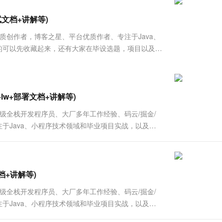
服务生态伙伴
视觉 Coding、空间感知、多模态思考等全面升级
1M上下文，专为长程任务能力而生
云工开物
企业应用
Works
Night Plan 支持 Qwen 3.8-Max
云原生大数据计算服务 MaxCompute
AI 办公
容器服务 Kub
NEW
Red Hat
试文档+讲解等)
30+ 款产品免费体验
Data Agent 驱动的一站式 Data+AI 开发治理平台
夜间 5 折，Qwen/Meoo/TokenPlan 客户专享
面向分析的企业级SaaS模式云数据仓库
AI智能应用
提供一站式管
科研合作
ERP
堂（旗舰版）
SUSE
优质创作者，博客之星、平台优质作者、专注于Java、
智能客服
AI 应用构建
大模型原生
CRM
趣的可以先收藏起来，还有大家在毕设选题，项目以及论
防护产品
2个月
自动承接线索
战案例《600套》 2023-2025年最值...
建站小程序
Qoder
大模型服务平台百炼-应用模版
OA 办公系统
HOT
NEW
面向真实软件
个人版上线、团队版降价；千问3.8-Max首发发尝鲜
丰富多元化的应用模版和解决方案
力提升
财税管理
模板建站
万有无界
大模型服务平台百炼-智能体
lw+部署文档+讲解等)
400电话
定制建站
的模型效果
灵活可视化地构建企业级 Agent
、高级全栈开发程序员、大厂多年工作经验、码云/掘金/
方案
广告营销
模板小程序
质作者、专注于Java、小程序技术领域和毕业项目实战，以及程
秒悟
人工智能平台 PAI
定制小程序
云端极速 AI 
新一代 AI 视频生成模型，深度适配广告营销等场景
AI Native 的算法工程平台，一站式完成建模、训练、推理服务部署
APP 开发
建站系统
档+讲解等)
、高级全栈开发程序员、大厂多年工作经验、码云/掘金/
AI 应用
10分钟微调：让0.6B模型媲美235B模
多模态数据信
质作者、专注于Java、小程序技术领域和毕业项目实战，以及程
型
依托云原生高可用架构,实现Dify私有化部署
用1%尺寸在特定领域达到大模型90%以上效果