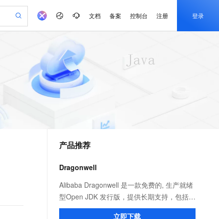
文档
备案
控制台
注册
登录
验
作计划
器
AI 活动
专业服务
服务伙伴合作计划
开发者社区
加入我们
产品动态
服务平台百炼
阿里云 OPC 创新助力计划
一站式生成采购清单，支持单品或批量购买
io：打造专属 AI 语音助手
S产品伙伴计划（繁花）
峰会
CS
造的大模型服务与应用开发平台
一句话生成原生可编辑精美 PPT 文稿
AI 生产力先锋
Al MaaS 服务伙伴赋能合作
域名
博文
Careers
至高可申请百万元
Qwen3.8-Max 模型上线
开启高性价比 AI 编程新体验
弹性可伸缩的云计算服务
Qwen-Audio-3.0-Realtime 端到端实时语音角色扮演
输入一句话想法, 轻松生成专业的 PPT
先锋实践拓展 AI 生产力的边界
Token 补贴，五大权
计划
海大会
伙伴信用分合作计划
商标
问答
社会招聘
益加速 OPC 成功
eek-V4-Pro
SS
一键部署幻兽帕鲁游戏服务器
飞天发布时刻
HOT
Open Search 向量检索版支
划
备案
电子书
校园招聘
pSeek-V4-Pro
视频创作，一键激活电商全链路生产力
稳定、安全、高性价比、高性能的云存储服务
一键购买专属联机服务器，轻松开启游戏
所见，即是所愿
持视频检索 Pipeline 功能
更多支持
划
公司注册
镜像站
视频生成
语音识别与合成
专属 QwenPaw
漫剧工坊：一站式动画创作平台
AI 实训营
HOT
应用身份服务 (IDaaS)
合作伙伴培训与认证
产品推荐
划
上云迁移
站生成，高效打造优质广告素材
全接入的云上超级电脑
从聊天伙伴进化为能主动干活的本地数字员工
快速生产连贯的高质量长漫剧
从基础到进阶，Agent 创客手把手教你
OpenClaw 管理能力上线
e-1.1-T2V
Qwen3-TTS-Flash
lScope
我要反馈
查询合作伙伴
畅细腻的高质量视频
离线语音合成大模型，多语言方言自适应，低延迟高稳定
n Alibaba Cloud ISV 合作
代维服务
建企业门户网站
10 分钟搭建微信、支付宝小程序
Dragonwell
MaxCompute MaxFrame 提
创新加速
ope
登录合作伙伴管理后台
我要建议
站，无忧落地极速上线
以可视化方式快速构建移动和 PC 门户网站
国内短信简单易用，安全可靠，秒级触达，全球覆盖200+国家和地区。
高效部署网站，快速应用到小程序
供自动弹性内存功能
e-1.1-I2V
Cosyvoice-V3-Flash
Alibaba Dragonwell 是一款免费的, 生产就绪
安全
畅自然，细节丰富
高表现力语音合成大模型，语音克隆听感自然
我要投诉
PolarDB
型Open JDK 发行版，提供长期支持，包括性
上云场景组合购
Milvus 弹性伸缩功能新增节
伴
漫剧创作，剧本、分镜、视频高效生成
100%兼容MySQL、PostgreSQL，兼容Oracle，支持集中和分布式
覆盖90%+业务场景，专享组合折扣价
点支持范围
能增强和安全修复。完全兼容 Java SE 标
2V
VPN
Fun-ASR
立即下载