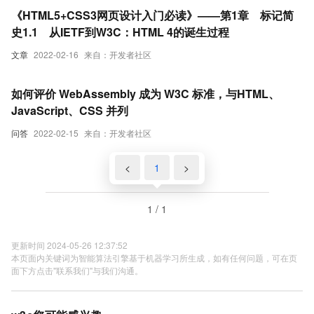
《HTML5+CSS3网页设计入门必读》——第1章 标记简
史1.1 从IETF到W3C：HTML 4的诞生过程
文章
2022-02-16
来自：开发者社区
如何评价 WebAssembly 成为 W3C 标准，与HTML、
JavaScript、CSS 并列
问答
2022-02-15
来自：开发者社区
<
1
>
1 / 1
更新时间 2024-05-26 12:37:52
本页面内关键词为智能算法引擎基于机器学习所生成，如有任何问题，可在页
面下方点击"联系我们"与我们沟通。