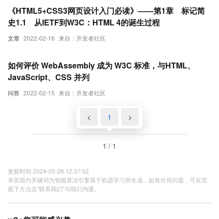
《HTML5+CSS3网页设计入门必读》——第1章 标记简
史1.1 从IETF到W3C：HTML 4的诞生过程
文章
2022-02-16
来自：开发者社区
如何评价 WebAssembly 成为 W3C 标准，与HTML、
JavaScript、CSS 并列
问答
2022-02-15
来自：开发者社区
<
1
>
1 / 1
更新时间 2024-05-26 12:37:52
本页面内关键词为智能算法引擎基于机器学习所生成，如有任何问题，可在页
面下方点击"联系我们"与我们沟通。