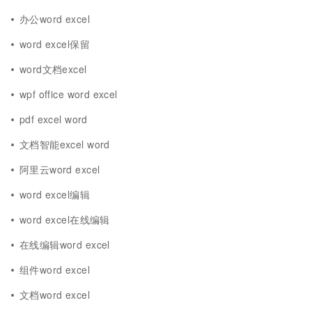
办公word excel
word excel保留
word文档excel
wpf office word excel
pdf excel word
文档智能excel word
阿里云word excel
word excel编辑
word excel在线编辑
在线编辑word excel
组件word excel
文档word excel