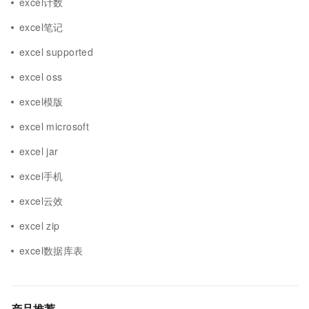
excel计数
excel笔记
excel supported
excel oss
excel模版
excel microsoft
excel jar
excel手机
excel云效
excel zip
excel数据库表
产品推荐