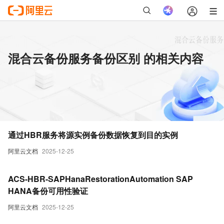
混合云备份服务备份区别 的相关内容
通过HBR服务将源实例备份数据恢复到目的实例
阿里云文档
2025-12-25
ACS-HBR-SAPHanaRestorationAutomation SAP
HANA备份可用性验证
阿里云文档
2025-12-25