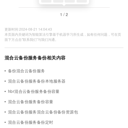
1 / 2
更新时间 2024-08-21 14:04:43
本页面内关键词为智能算法引擎基于机器学习所生成，如有任何问题，可在页
面下方点击"联系我们"与我们沟通。
混合云备份服务备份相关内容
备份混合云备份服务
混合云备份服务备份本地服务器
hbr混合云备份服务备份容量
混合云备份服务备份容量
混合云备份服务混合云备份备份资源包
混合云备份服务备份定时