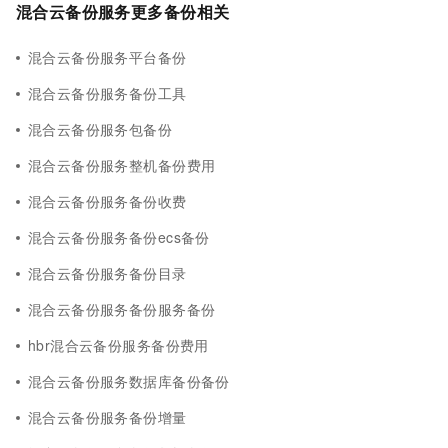
混合云备份服务更多备份相关
混合云备份服务平台备份
混合云备份服务备份工具
混合云备份服务包备份
混合云备份服务整机备份费用
混合云备份服务备份收费
混合云备份服务备份ecs备份
混合云备份服务备份目录
混合云备份服务备份服务备份
hbr混合云备份服务备份费用
混合云备份服务数据库备份备份
混合云备份服务备份增量