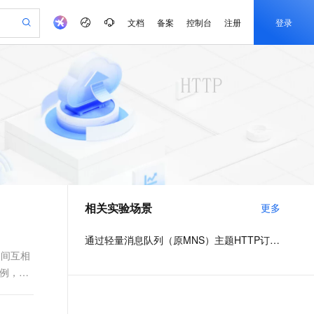
文档
备案
控制台
注册
登录
验
作计划
器
AI 活动
专业服务
服务伙伴合作计划
开发者社区
加入我们
产品动态
服务平台百炼
阿里云 OPC 创新助力计划
一站式生成采购清单，支持单品或批量购买
可编辑精美 PPT 文稿
S产品伙伴计划（繁花）
峰会
CS
造的大模型服务与应用开发平台
Agency Agents：拥有专属领域专家
AI 生产力先锋
Al MaaS 服务伙伴赋能合作
域名
博文
Careers
至高可申请百万元
Qwen3.8-Max 模型上线
 轻松生成专业的 PPT
开启高性价比 AI 编程新体验
弹性可伸缩的云计算服务
先锋实践拓展 AI 生产力的边界
多领域专家智能体,一键组建 AI 虚拟交付团队
Token 补贴，五大权
计划
海大会
伙伴信用分合作计划
商标
问答
社会招聘
益加速 OPC 成功
帕鲁游戏服务器
SS
HappyHorse 打造一站式影视创作平台
飞天发布时刻
HOT
Open Search 向量检索版支
划
备案
电子书
校园招聘
联机服务器，轻松开启游戏
视频创作，一键激活电商全链路生产力
稳定、安全、高性价比、高性能的云存储服务
所见，即是所愿
持视频检索 Pipeline 功能
可视化编排打通从文字构思到成片全链路闭环
更多支持
划
公司注册
镜像站
视频生成
语音识别与合成
 智能体与工作流应用
漫剧工坊：一站式动画创作平台
AI 实训营
应用身份服务 (IDaaS)
合作伙伴培训与认证
相关实验场景
更多
划
上云迁移
站生成，高效打造优质广告素材
全接入的云上超级电脑
通过阿里云百炼高效搭建AI应用,助力高效开发
快速生产连贯的高质量长漫剧
从基础到进阶，Agent 创客手把手教你
OpenClaw 管理能力上线
e-1.1-T2V
Qwen3-TTS-Flash
lScope
我要反馈
查询合作伙伴
畅细腻的高质量视频
离线语音合成大模型，多语言方言自适应，低延迟高稳定
n Alibaba Cloud ISV 合作
代维服务
建企业门户网站
10 分钟搭建微信、支付宝小程序
通过轻量消息队列（原MNS）主题HTTP订阅+ARMS实现自定义数据多渠道告警
MaxCompute MaxFrame 提
创新加速
ope
登录合作伙伴管理后台
我要建议
站，无忧落地极速上线
以可视化方式快速构建移动和 PC 门户网站
国内短信简单易用，安全可靠，秒级触达，全球覆盖200+国家和地区。
高效部署网站，快速应用到小程序
供自动弹性内存功能
务间互相
e-1.1-I2V
Cosyvoice-V3-Flash
为例，介
安全
畅自然，细节丰富
高表现力语音合成大模型，语音克隆听感自然
我要投诉
PolarDB
上云场景组合购
Milvus 弹性伸缩功能新增节
伴
漫剧创作，剧本、分镜、视频高效生成
100%兼容MySQL、PostgreSQL，兼容Oracle，支持集中和分布式
覆盖90%+业务场景，专享组合折扣价
点支持范围
2V
VPN
Fun-ASR