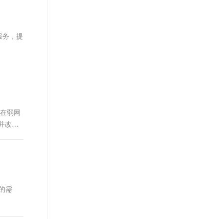
文戏情感细腻自然，动作戏激烈拳拳到肉，实现更强表演能力
支持中英文自由切换，具备更强的噪声鲁棒性
ernetes 版 ACK
云聚AI 严选权益
AI 原生数据库服务发布
SSL 证书
，一键激活高效办公新体验
理容器应用的 K8s 服务
精选AI产品，从模型到应用全链提效
Agent 数据网关
堡垒机
服务，提
AI 用量加速计划
云原生数据库 PolarDB
应用
防火墙
、识别商机，让客服更高效、服务更出色。
新老同享，达量后返
Agentic Database 发布
千问办公
主机安全
NEW
的智能体编程平台
一站式AI生产力平台
AI 应用及服务市场
伶鹊
企业级人与Agent协作平台，接入和调度多个数字员工
智能客服平台，对话机器人、对话分析、智能外呼
。在弱网
AI 应用
并改善
大模型服务平台百炼 - 全妙
大模型
应用创作平台
多模态内容创作工具，已接入 DeepSeek
自然语言处理
数据标注
机器学习
信的需
息提取
与 AI 智能体进行实时音视频通话
从文本、图片、视频中提取结构化的属性信息
构建支持视频理解的 AI 音视频实时通话应用