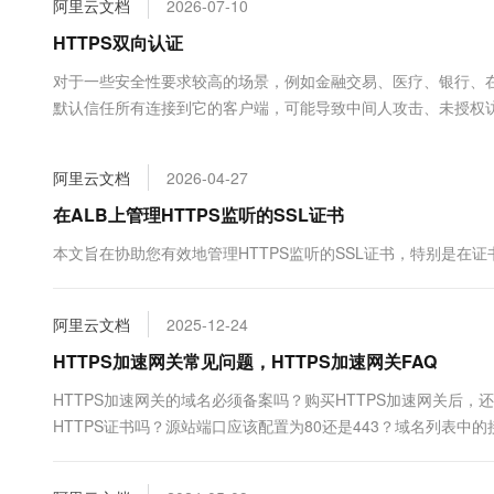
阿里云文档
2026-07-10
大数据开发治理平台 Data
AI 产品 免费试用
网络
安全
云开发大赛
Tableau 订阅
HTTPS双向认证
1亿+ 大模型 tokens 和 
可观测
入门学习赛
中间件
AI空中课堂在线直播课
对于一些安全性要求较高的场景，例如金融交易、医疗、银行、
云防火墙
140+云产品 免费试用
大模型服务
默认信任所有连接到它的客户端，可能导致中间人攻击、未授权访
上云与迁云
云原生的云上边界网络安全
产品新客免费试用，最长1
数据库
全性。双向认证要求客户端和服务端在建立连接之前，双方都需
生态解决方案
千问AI平台-Token Plan
企业出海
大模型ACA认证体验
大数据计算
阿里云文档
2026-04-27
助力企业全员 AI 认知与能
行业生态解决方案
政企业务
媒体服务
千问AI平台-模型体验
在ALB上管理HTTPS监听的SSL证书
开发者生态解决方案
在线体验全尺寸、多种模态
企业服务与云通信
本文旨在协助您有效地管理HTTPS监听的SSL证书，特别是在
AI 开发和 AI 应用解决
Happy 系列大模型
域名与网站
阿里云文档
2025-12-24
终端用户计算
HTTPS加速网关常见问题，HTTPS加速网关FAQ
Serverless
大模型解决方案
HTTPS加速网关的域名必须备案吗？购买HTTPS加速网关后
HTTPS证书吗？源站端口应该配置为80还是443？域名列表中
开发工具
快速部署 Dify，高效搭建 
迁移与运维管理