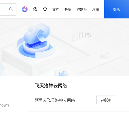
文档
备案
控制台
注册
登录
验
作计划
器
AI 活动
专业服务
服务伙伴合作计划
开发者社区
加入我们
产品动态
服务平台百炼
阿里云 OPC 创新助力计划
一站式生成采购清单，支持单品或批量购买
io：打造专属 AI 语音助手
S产品伙伴计划（繁花）
峰会
CS
造的大模型服务与应用开发平台
一句话生成原生可编辑精美 PPT 文稿
AI 生产力先锋
Al MaaS 服务伙伴赋能合作
域名
博文
Careers
至高可申请百万元
Qwen3.8-Max 模型上线
开启高性价比 AI 编程新体验
弹性可伸缩的云计算服务
Qwen-Audio-3.0-Realtime 端到端实时语音角色扮演
输入一句话想法, 轻松生成专业的 PPT
先锋实践拓展 AI 生产力的边界
Token 补贴，五大权
计划
海大会
伙伴信用分合作计划
商标
问答
社会招聘
益加速 OPC 成功
eek-V4-Pro
SS
一键部署幻兽帕鲁游戏服务器
飞天发布时刻
HOT
Open Search 向量检索版支
划
备案
电子书
校园招聘
pSeek-V4-Pro
视频创作，一键激活电商全链路生产力
稳定、安全、高性价比、高性能的云存储服务
一键购买专属联机服务器，轻松开启游戏
所见，即是所愿
持视频检索 Pipeline 功能
更多支持
划
公司注册
镜像站
视频生成
语音识别与合成
专属 QwenPaw
漫剧工坊：一站式动画创作平台
AI 实训营
HOT
应用身份服务 (IDaaS)
合作伙伴培训与认证
飞天洛神云网络
划
上云迁移
站生成，高效打造优质广告素材
全接入的云上超级电脑
从聊天伙伴进化为能主动干活的本地数字员工
快速生产连贯的高质量长漫剧
从基础到进阶，Agent 创客手把手教你
OpenClaw 管理能力上线
e-1.1-T2V
Qwen3-TTS-Flash
lScope
我要反馈
查询合作伙伴
畅细腻的高质量视频
离线语音合成大模型，多语言方言自适应，低延迟高稳定
n Alibaba Cloud ISV 合作
代维服务
建企业门户网站
10 分钟搭建微信、支付宝小程序
MaxCompute MaxFrame 提
阿里云飞天洛神云网络
+关注
创新加速
ope
登录合作伙伴管理后台
我要建议
站，无忧落地极速上线
以可视化方式快速构建移动和 PC 门户网站
国内短信简单易用，安全可靠，秒级触达，全球覆盖200+国家和地区。
高效部署网站，快速应用到小程序
供自动弹性内存功能
nown
e-1.1-I2V
Cosyvoice-V3-Flash
安全
畅自然，细节丰富
高表现力语音合成大模型，语音克隆听感自然
我要投诉
PolarDB
上云场景组合购
Milvus 弹性伸缩功能新增节
伴
漫剧创作，剧本、分镜、视频高效生成
100%兼容MySQL、PostgreSQL，兼容Oracle，支持集中和分布式
覆盖90%+业务场景，专享组合折扣价
点支持范围
2V
VPN
Fun-ASR