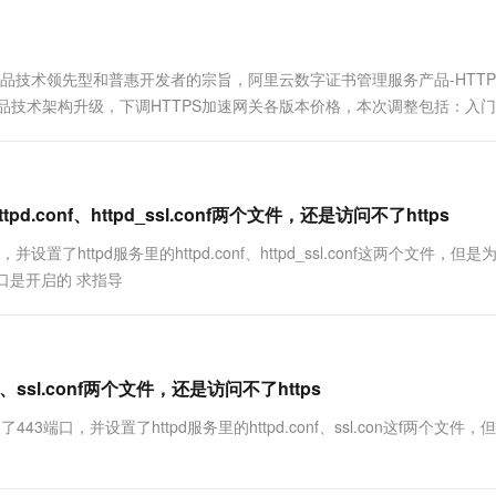
一个 AI 助手
超强辅助，Bol
即刻拥有 DeepSeek-R1 满血版
在企业官网、通讯软件中为客户提供 AI 客服
多种方案随心选，轻松解锁专属 DeepSeek
产品技术领先型和普惠开发者的宗旨，阿里云数字证书管理服务产品-HTTP
次产品技术架构升级，下调HTTPS加速网关各版本价格，本次调整包括：入门
.conf、httpd_ssl.conf两个文件，还是访问不了https
置了httpd服务里的httpd.conf、httpd_ssl.conf这两个文件，但是
443端口是开启的 求指导
、ssl.conf两个文件，还是访问不了https
开启了443端口，并设置了httpd服务里的httpd.conf、ssl.con这f两个文件