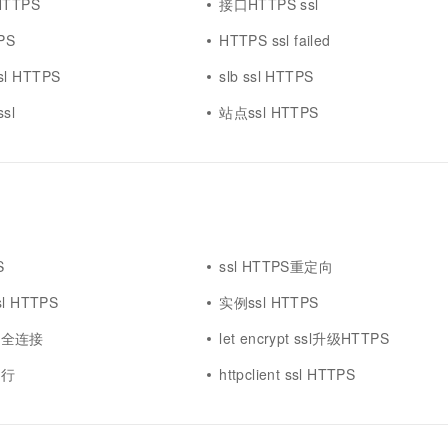
 HTTPS
接口HTTPS ssl
PS
HTTPS ssl failed
sl HTTPS
slb ssl HTTPS
ssl
站点ssl HTTPS
S
ssl HTTPS重定向
 HTTPS
实例ssl HTTPS
S安全连接
let encrypt ssl升级HTTPS
运行
httpclient ssl HTTPS