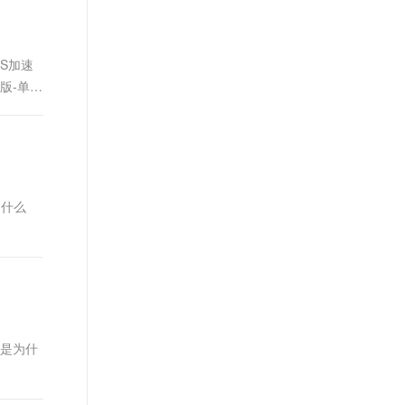
t.diy 一步搞定创意建站
构建大模型应用的安全防护体系
通过自然语言交互简化开发流程,全栈开发支持
通过阿里云安全产品对 AI 应用进行安全防护
S加速
版-单域
为什么
，但是为什