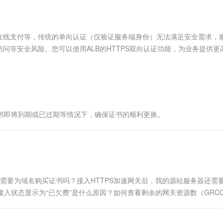
服务生态伙伴
视觉 Coding、空间感知、多模态思考等全面升级
1M上下文，专为长程任务能力而生
云工开物
企业应用
Works
Night Plan 支持 Qwen 3.8-Max
云原生大数据计算服务 MaxCompute
AI 办公
容器服务 Kub
NEW
Red Hat
30+ 款产品免费体验
Data Agent 驱动的一站式 Data+AI 开发治理平台
夜间 5 折，Qwen/Meoo/TokenPlan 客户专享
面向分析的企业级SaaS模式云数据仓库
AI智能应用
提供一站式管
科研合作
ERP
堂（旗舰版）
SUSE
在线支付等，传统的单向认证（仅验证服务端身份）无法满足安全需求，
智能客服
AI 应用构建
大模型原生
CRM
问等安全风险。您可以使用ALB的HTTPS双向认证功能，为业务提供更
防护产品
2个月
自动承接线索
要验证对方的身份，双方都通过认证后，才能建立安全通信通道进行数据
建站小程序
Qoder
大模型服务平台百炼-应用模版
OA 办公系统
HOT
NEW
面向真实软件
个人版上线、团队版降价；千问3.8-Max首发发尝鲜
丰富多元化的应用模版和解决方案
力提升
财税管理
模板建站
万有无界
大模型服务平台百炼-智能体
400电话
定制建站
的模型效果
灵活可视化地构建企业级 Agent
证书即将到期或已过期等情况下，确保证书的顺利更换。
方案
广告营销
模板小程序
秒悟
人工智能平台 PAI
定制小程序
云端极速 AI 
新一代 AI 视频生成模型，深度适配广告营销等场景
AI Native 的算法工程平台，一站式完成建模、训练、推理服务部署
APP 开发
建站系统
，还需要为域名购买证书吗？接入HTTPS加速网关后，我的源站服务器还需
的接入状态显示为“已欠费”是什么原因？如何查看剩余的网关资源数（GRC
AI 应用
10分钟微调：让0.6B模型媲美235B模
多模态数据信
型
依托云原生高可用架构,实现Dify私有化部署
用1%尺寸在特定领域达到大模型90%以上效果