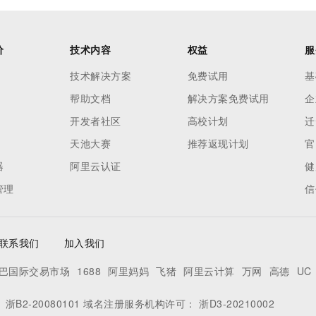
价
技术内容
权益
服
技术解决方案
免费试用
基
帮助文档
解决方案免费试用
企
开发者社区
高校计划
迁
天池大赛
推荐返现计划
官
器
阿里云认证
健
管理
信
联系我们
加入我们
巴国际交易市场
1688
阿里妈妈
飞猪
阿里云计算
万网
高德
UC
：
浙B2-20080101
域名注册服务机构许可：
浙D3-20210002