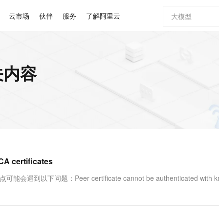
云市场
伙伴
服务
了解阿里云
AI 特惠
数据与 API
成为产品伙伴
企业增值服务
最佳实践
价格计算器
AI 场景体
基础软件
产品伙伴合
阿里云认证
市场活动
配置报价
大模型
关内容
自助选配和估算价格
新方式
睿译宝，AI翻译排版一步到位
智启 AI 普惠权益
产品生态集成认证中心
企业支持计划
云上春晚
域名与网站
千问官方 MaaS 平台，为开发者和 Agent 而生，新用户赠送 1 亿 + tokens 额度
Qwen Aud
AI Coding
阿里云Maa
2026 阿里云
云服务器 E
为企业打
数据集
Windows
大模型认证
模型
NEW
NEW
交付可用成果
值低价云产品抢先购
上传文档即自动完成翻译和格式还原
至高享 1亿+免费 tokens，加速 Al 应用落地
提供智能易用的域名与建站服务
智能编程，一键
安全可靠、
产品生态伙伴
专家技术服务
云上奥运之旅
弹性计算合作
阿里云中企出
手机三要素
宝塔 Linux
全部认证
价格优势
有专属领域专家
GLM-5.2：长任务时代开源旗舰模型
阿里云 OPC 创新助力计划
千问大模型
即刻拥有 DeepS
AI 电商营销
对象存储 O
大模型
产品生态伙伴工作台
企业增值服务台
云栖战略参考
云存储合作计
云栖大会
身份实名认证
CentOS
训练营
推动算力普惠，释放技术红利
最高返9万
多领域专家智能体,一键组建 AI 虚拟交付团队
快速构建应用程序和网站，即刻迈出上云第一步
至高百万元 Token 补贴，加速一人公司成长
多元化、高性能、安全可靠的大模型服务
真正可用的 1M 上下文,一次完成代码全链路开发
轻松解锁专属 Dee
从图文生成到
云上的中国
数据库合作计
活动全景
短信
Docker
图片和
站式影视创作平台
Hermes Agent，打造自进化智能体
Token Plan 模型订阅计划
数字证书管理服务（原SSL证书）
5 分钟轻松部署
AI 广告创作
无影云电脑
企业成长
NEW
信息公告
看见新力量
云网络合作计
OCR 文字识别
JAVA
证享300元代金券
可视化编排打通从文字构思到成片全链路闭环
全托管，含MySQL、PostgreSQL、SQL Server、MariaDB多引擎
自主进化，持久记忆，越用越聪明
Qwen3.8-Max 首发尝鲜，限时加量 10 倍，夜间低至2折
实现全站HTTPS，呈现可信的WEB访问
图文、视频一
随时随地安
Kimi-K3
HappyHors
NEW
魔搭 Mode
loud
服务实践
官网公告
CA certificates
Kimi 最新旗舰模型，长程编程与推理利器
让文字生成流
金融模力时刻
Salesforce O
版
发票查验
全能环境
Claude Code + GStack 打造工程团队
千问办公，限时限量积分加倍
Qoder
低代码高效构
AI 建站
短信服务
型
NEW
作计划
计划
创新中心
魔搭 ModelSc
健康状态
理服务
让AI从“聊天伙伴”进化为能干活的“数字员工”
安装技能 GStack，拥有专属 AI 工程团队
你的AI工作搭子，覆盖日常办公高频场景
面向真实软件的智能体编程平台
0 代码专业建
：Peer certificate cannot be authenticated with k
客户案例
天气预报查询
操作系统
Deepseek-v4-pro
HappyHors
态合作计划
态智能体模型
旗舰 MoE 大模型，百万上下文与顶尖推理能力
图生视频，流
同享
万小智 AI 建站低至 15元/月
Qoder CN
AI 短剧/漫剧
云原生数据库 
快递物流查询
WordPress
成为服务伙
高校合作
点，立即开启云上创新
覆盖公网/内网、递归/权威、移动APP等全场景解析服务
送.CN域名，送备案服务码
基于千问大模型等，支持代码智能生成、研发智能问答
AI助力短剧
GLM-5.2
Wan2.7-T
Ubuntu