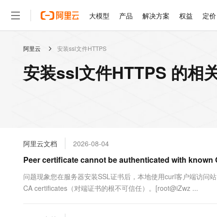
大模型
产品
解决方案
权益
定价
阿里云
安装ssl文件HTTPS
大模型
产品
解决方案
权益
定价
云市场
伙伴
服务
了解阿里云
精选产品
精选解决方案
普惠上云
产品定价
精选商城
成为销售伙伴
售前咨询
为什么选择阿里云
千问AI平台
安装ssl文件HTTPS 的相
了解云产品的定价详情
大模型服务平台百炼
千问办公，解锁你的工作
普惠上云 官方力荐
分销伙伴
在线服务
网站建设
什么是云计算
大
大模型服务与应用平台
企业级Agent产品，直接
云服务器38元/年起，超
咨询伙伴
多端小程序
技术领先
云上成本管理
售后服务
轻量应用服务器
Agency Agents：拥
官方推荐返现计划
大模型
精选产品
精选解决方案
Salesforce 国际版订阅
稳定可靠
管理和优化成本
推荐新用户得奖励，单订单
销售伙伴合作计划
自助服务
友盟天域
安全合规
人工智能与机器学习
AI
文本生成
云数据库 RDS
HappyHorse 打造一
云工开物
无影生态合作计划
在线服务
阿里云文档
2026-08-04
观测云
分析师报告
高校专属算力普惠，学生认
计算
互联网应用开发
Qwen3.8-Max
HOT
Salesforce On Alibaba C
工单服务
Peer certificate cannot be authenticated with known 
智能体时代全能旗舰模型
Tuya 物联网平台阿里云
研究报告与白皮书
人工智能平台 PAI
快速拥有专属 OpenClaw
大模
Consulting Partner 合
大数据
容器
免费试用
短信专区
一站式AI开发、训练和推
问题现象您在服务器安装SSL证书后，本地使用curl客户端访问站点可能会遇到以下问题
蓝凌 OA
Qwen3.7-Plus
AI 大模型销售与服务生
现代化应用
CA certificates（对端证书的根不可信任）。[root@iZwz ...
存储
天池大赛
能看、能想、能动手的多模
云解析DNS
解决方案免费试用 新老
电子合同
最高领取价值200元试用
安全
网络与CDN
AI 算法大赛
Qwen3-VL-Plus
畅捷通