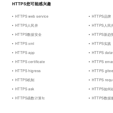
HTTPS您可能感兴趣
HTTPS web service
HTTPS品牌
HTTPS人民井
HTTPS人民
HTTPS数据安全
HTTPS新趋
HTTPS xml
HTTPS实践
HTTPS app
HTTPS data
HTTPS certificate
HTTPS ema
HTTPS higress
HTTPS gite
HTTPS机制
HTTPS requ
HTTPS ask
HTTPS如何
HTTPS函数计算fc
HTTPS数据