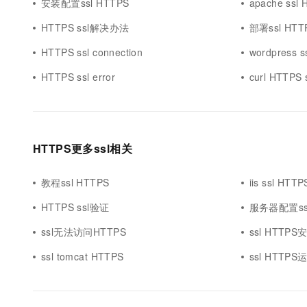
安装配置ssl HTTPS
apache ssl
HTTPS ssl解决办法
部署ssl HTT
HTTPS ssl connection
wordpress s
HTTPS ssl error
curl HTTPS 
HTTPS更多ssl相关
教程ssl HTTPS
iis ssl HTTP
HTTPS ssl验证
服务器配置ssl
ssl无法访问HTTPS
ssl HTTP
ssl tomcat HTTPS
ssl HTTPS