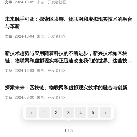
文章
2024-10-05
来自：开发者社区
未来触手可及：探索区块链、物联网和虚拟现实技术的融合
与革新
文章
2024-10-04
来自：开发者社区
新技术趋势与应用随着科技的不断进步，新兴技术如区块
链、物联网和虚拟现实等正迅速改变我们的世界。这些技术
不仅在各自领域内展现出强大的潜力，还在相互融合中催生
文章
2024-10-03
来自：开发者社区
出更多创新应用场景。本文将探讨这些新兴技术的发展趋势
及其在各行业中的应用前景，通过通俗易懂的语言和清晰的
探索未来：区块链、物联网和虚拟现实技术的融合与创新
条理，带领读者了解其内涵和意义。
文章
2024-09-30
来自：开发者社区
<
1
2
3
4
5
>
1 / 5