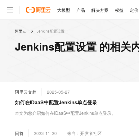
大模型
产品
解决方案
权益
定价
阿里云
Jenkins配置设置
大模型
产品
解决方案
权益
定价
云市场
伙伴
服务
了解阿里云
精选产品
精选解决方案
普惠上云
产品定价
精选商城
成为销售伙伴
售前咨询
为什么选择阿里云
千问AI平台
Jenkins配置设置 的相关
了解云产品的定价详情
大模型服务平台百炼
睿译宝，AI翻译排版一
普惠上云 官方力荐
分销伙伴
在线服务
网站建设
什么是云计算
大
大模型服务与应用平台
上传文档即自动完成翻译和
云服务器38元/年起，超
咨询伙伴
多端小程序
技术领先
云上成本管理
售后服务
轻量应用服务器
GLM-5.2：长任务时代
官方推荐返现计划
大模型
精选产品
精选解决方案
Salesforce 国际版订阅
稳定可靠
管理和优化成本
推荐新用户得奖励，单订单
销售伙伴合作计划
自助服务
友盟天域
安全合规
人工智能与机器学习
AI
文本生成
云数据库 RDS
Hermes Agent，打造
云工开物
无影生态合作计划
在线服务
阿里云文档
2025-05-27
观测云
分析师报告
自主进化，持久记忆，越用
高校专属算力普惠，学生认
计算
互联网应用开发
Qwen3.8-Max
HOT
Salesforce On Alibaba C
工单服务
如何在IDaaS中配置Jenkins单点登录
智能体时代全能旗舰模型
Tuya 物联网平台阿里云
研究报告与白皮书
人工智能平台 PAI
快速拥有专属 OpenClaw
大模
Consulting Partner 合
大数据
容器
免费试用
短信专区
一站式AI开发、训练和推
本文为您介绍如何在IDaaS中配置Jenkins单点登录。
蓝凌 OA
Qwen3.7-Plus
AI 大模型销售与服务生
现代化应用
存储
天池大赛
能看、能想、能动手的多模
云解析DNS
解决方案免费试用 新老
电子合同
最高领取价值200元试用
安全
问答
网络与CDN
2023-11-20
来自：开发者社区
AI 算法大赛
Qwen3-VL-Plus
畅捷通