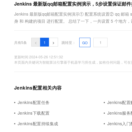
Jenkins 最新版qq邮箱配置实例演示，5步设置保证邮
10 分钟在聊天系统中增加
专有云
Jenkins 最新版qq邮箱配置实例演示① 配置系统设置② qq 邮箱
身 和 构建的项目 进行配置。 总结了一下，一共设置 5 个地
统设置这里主要要配置的 3 个地方，我会红色标好。 进入设置。
密码，就是第二部分我们要获取的，不是 qq....
共有5条
<
1
>
跳转至：
GO
更新时间 2024-05-26 12:51:32
本页面内关键词为智能算法引擎基于机器学习所生成，如有任何问题，可在页
Jenkins配置相关内容
Jenkins配置任务
Jenkins配
Jenkins下载配置
Jenkins服
Jenkins配置持续集成
Jenkins入