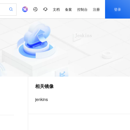
文档
备案
控制台
注册
登录
验
作计划
器
AI 活动
专业服务
服务伙伴合作计划
开发者社区
加入我们
产品动态
服务平台百炼
阿里云 OPC 创新助力计划
一站式生成采购清单，支持单品或批量购买
可编辑精美 PPT 文稿
S产品伙伴计划（繁花）
峰会
CS
造的大模型服务与应用开发平台
Agency Agents：拥有专属领域专家
AI 生产力先锋
Al MaaS 服务伙伴赋能合作
域名
博文
Careers
PolarDB Agentic Database
至高可申请百万元
 轻松生成专业的 PPT
开启高性价比 AI 编程新体验
弹性可伸缩的云计算服务
先锋实践拓展 AI 生产力的边界
发布
多领域专家智能体,一键组建 AI 虚拟交付团队
Token 补贴，五大权
计划
海大会
伙伴信用分合作计划
商标
问答
社会招聘
益加速 OPC 成功
帕鲁游戏服务器
SS
HappyHorse 打造一站式影视创作平台
飞天发布时刻
HOT
秒悟 Meoo CLI 支持一键部
划
备案
电子书
校园招聘
联机服务器，轻松开启游戏
视频创作，一键激活电商全链路生产力
稳定、安全、高性价比、高性能的云存储服务
所见，即是所愿
署项目至阿里云账号
可视化编排打通从文字构思到成片全链路闭环
更多支持
划
公司注册
镜像站
视频生成
语音识别与合成
 智能体与工作流应用
漫剧工坊：一站式动画创作平台
AI 实训营
Flink OSS 支持
合作伙伴培训与认证
相关镜像
划
上云迁移
站生成，高效打造优质广告素材
全接入的云上超级电脑
通过阿里云百炼高效搭建AI应用,助力高效开发
快速生产连贯的高质量长漫剧
从基础到进阶，Agent 创客手把手教你
AssumeRole 角色自定义
e-1.1-T2V
Qwen3-TTS-Flash
lScope
我要反馈
查询合作伙伴
畅细腻的高质量视频
离线语音合成大模型，多语言方言自适应，低延迟高稳定
n Alibaba Cloud ISV 合作
代维服务
建企业门户网站
10 分钟搭建微信、支付宝小程序
jenkins
百炼 Qwen3.7-Flash 系列模
创新加速
ope
登录合作伙伴管理后台
我要建议
站，无忧落地极速上线
以可视化方式快速构建移动和 PC 门户网站
国内短信简单易用，安全可靠，秒级触达，全球覆盖200+国家和地区。
高效部署网站，快速应用到小程序
型发布
e-1.1-I2V
Cosyvoice-V3-Flash
安全
畅自然，细节丰富
高表现力语音合成大模型，语音克隆听感自然
我要投诉
PolarDB
上云场景组合购
伴
Qoder CN V1.7.0 发布
漫剧创作，剧本、分镜、视频高效生成
100%兼容MySQL、PostgreSQL，兼容Oracle，支持集中和分布式
覆盖90%+业务场景，专享组合折扣价
2V
VPN
Fun-ASR