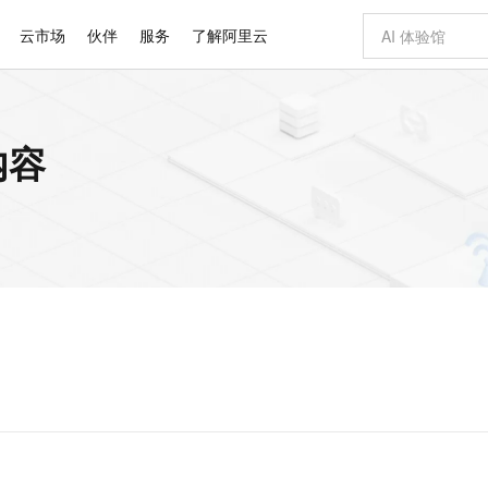
云市场
伙伴
服务
了解阿里云
AI 特惠
数据与 API
成为产品伙伴
企业增值服务
最佳实践
价格计算器
AI 场景体
基础软件
产品伙伴合
阿里云认证
市场活动
配置报价
大模型
内容
自助选配和估算价格
步到位
智启 AI 普惠权益
产品生态集成认证中心
企业支持计划
云上春晚
域名与网站
Qwen Audio：打造专属 AI 语音助手
千问官方 MaaS 平台，为开发者和 Agent 而生，新用户赠送 1 亿 + tokens 额度
一句话生成原生
AI Coding
阿里云Maa
2026 阿里云
云服务器 E
为企业打
数据集
Windows
大模型认证
模型
NEW
NEW
格式还原
值低价云产品抢先购
至高享 1亿+免费 tokens，加速 Al 应用落地
提供智能易用的域名与建站服务
Qwen-Audio-3.0-Realtime 端到端实时语音角色扮演
输入一句话想法,
智能编程，一键
安全可靠、
产品生态伙伴
专家技术服务
云上奥运之旅
弹性计算合作
阿里云中企出
手机三要素
宝塔 Linux
全部认证
价格优势
开源旗舰模型
即刻拥有 DeepSeek-V4-Pro
阿里云 OPC 创新助力计划
千问大模型
一键部署幻兽
AI 电商营销
对象存储 O
大模型
产品生态伙伴工作台
企业增值服务台
云栖战略参考
云存储合作计
云栖大会
身份实名认证
CentOS
训练营
推动算力普惠，释放技术红利
最高返9万
真正可用的 1M 上下文,一次完成代码全链路开发
快速构建应用程序和网站，即刻迈出上云第一步
轻松解锁专属 DeepSeek-V4-Pro
至高百万元 Token 补贴，加速一人公司成长
多元化、高性能、安全可靠的大模型服务
一键购买专属
从图文生成到
云上的中国
数据库合作计
活动全景
短信
Docker
图片和
自进化智能体
5 分钟轻松部署专属 QwenPaw
Token Plan 模型订阅计划
数字证书管理服务（原SSL证书）
高效搭建 AI
AI 广告创作
无影云电脑
企业成长
NEW
HOT
信息公告
看见新力量
云网络合作计
OCR 文字识别
JAVA
越聪明
证享300元代金券
全托管，含MySQL、PostgreSQL、SQL Server、MariaDB多引擎
Qwen3.8-Max 首发尝鲜，限时加量 10 倍，夜间低至2折
实现全站 HTTPS，呈现可信的 Web 访问
从聊天伙伴进化为能主动干活的本地数字员工
图文、视频一
随时随地安
Kimi-K3
HappyHors
NEW
魔搭 Mode
loud
服务实践
官网公告
Kimi 最新旗舰模型，长程编程与推理利器
让文字生成流
金融模力时刻
Salesforce O
版
发票查验
全能环境
Claude Code + GStack 打造工程团队
千问办公，限时限量积分加倍
Qoder
低代码高效构
AI 建站
短信服务
型
NEW
作计划
计划
创新中心
魔搭 ModelSc
健康状态
理服务
让AI从“聊天伙伴”进化为能干活的“数字员工”
安装技能 GStack，拥有专属 AI 工程团队
你的AI工作搭子，覆盖日常办公高频场景
面向真实软件的智能体编程平台
0 代码专业建
客户案例
天气预报查询
操作系统
Deepseek-v4-pro
HappyHors
态合作计划
态智能体模型
旗舰 MoE 大模型，百万上下文与顶尖推理能力
图生视频，流
同享
万小智 AI 建站低至 15元/月
Qoder CN
AI 短剧/漫剧
云原生数据库 
快递物流查询
WordPress
成为服务伙
高校合作
点，立即开启云上创新
覆盖公网/内网、递归/权威、移动APP等全场景解析服务
送.CN域名，送备案服务码
基于千问大模型等，支持代码智能生成、研发智能问答
AI助力短剧
GLM-5.2
Wan2.7-T
Ubuntu