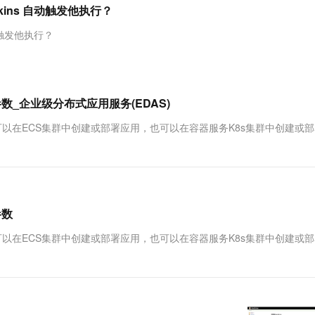
服务生态伙伴
视觉 Coding、空间感知、多模态思考等全面升级
1M上下文，专为长程任务能力而生
云工开物
enkins 自动触发他执行？
企业应用
Works
Night Plan 支持 Qwen 3.8-Max
云原生大数据计算服务 MaxCompute
AI 办公
容器服务 Kub
NEW
Red Hat
30+ 款产品免费体验
Data Agent 驱动的一站式 Data+AI 开发治理平台
夜间 5 折，Qwen/Meoo/TokenPlan 客户专享
面向分析的企业级SaaS模式云数据仓库
AI智能应用
提供一站式管
科研合作
自动触发他执行？
ERP
堂（旗舰版）
SUSE
智能客服
AI 应用构建
大模型原生
CRM
防护产品
2个月
自动承接线索
建站小程序
Qoder
大模型服务平台百炼-应用模版
OA 办公系统
HOT
NEW
时配置参数_企业级分布式应用服务(EDAS)
面向真实软件
个人版上线、团队版降价；千问3.8-Max首发发尝鲜
丰富多元化的应用模版和解决方案
力提升
财税管理
模板建站
DAS时，您既可以在ECS集群中创建或部署应用，也可以在容器服务K8s集群中创建或
万有无界
大模型服务平台百炼-智能体
400电话
定制建站
的模型效果
灵活可视化地构建企业级 Agent
方案
广告营销
模板小程序
秒悟
人工智能平台 PAI
定制小程序
云端极速 AI 
新一代 AI 视频生成模型，深度适配广告营销等场景
AI Native 的算法工程平台，一站式完成建模、训练、推理服务部署
参数
APP 开发
DAS时，您既可以在ECS集群中创建或部署应用，也可以在容器服务K8s集群中创建或
建站系统
AI 应用
10分钟微调：让0.6B模型媲美235B模
多模态数据信
型
依托云原生高可用架构,实现Dify私有化部署
用1%尺寸在特定领域达到大模型90%以上效果