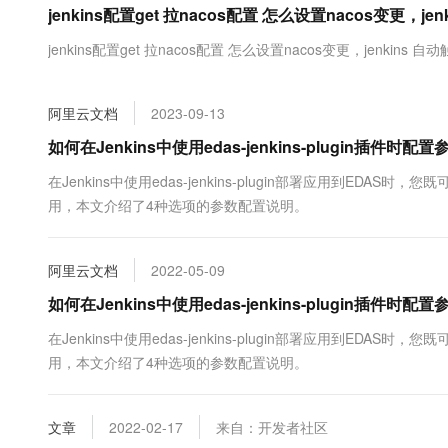
jenkins配置get 拉nacos配置 怎么设置nacos变更，j
大数据开发治理平台 Data
AI 产品 免费试用
网络
安全
云开发大赛
Tableau 订阅
1亿+ 大模型 tokens 和 
jenkins配置get 拉nacos配置 怎么设置nacos变更，jenkins 
可观测
入门学习赛
中间件
AI空中课堂在线直播课
云防火墙
140+云产品 免费试用
大模型服务
上云与迁云
云原生的云上边界网络安全
产品新客免费试用，最长1
数据库
阿里云文档
2023-09-13
生态解决方案
千问AI平台-Token Plan
企业出海
大模型ACA认证体验
如何在Jenkins中使用edas-jenkins-plugin插件
大数据计算
助力企业全员 AI 认知与能
行业生态解决方案
政企业务
在Jenkins中使用edas-jenkins-plugin部署应用到E
媒体服务
千问AI平台-模型体验
开发者生态解决方案
用，本文介绍了4种选项的参数配置说明。
在线体验全尺寸、多种模态
企业服务与云通信
AI 开发和 AI 应用解决
Happy 系列大模型
域名与网站
阿里云文档
2022-05-09
如何在Jenkins中使用edas-jenkins-plugin插件时配置
终端用户计算
在Jenkins中使用edas-jenkins-plugin部署应用到E
Serverless
大模型解决方案
用，本文介绍了4种选项的参数配置说明。
开发工具
快速部署 Dify，高效搭建 
文章
2022-02-17
来自：开发者社区
迁移与运维管理