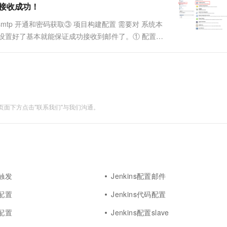
件接收成功！
一个 AI 助手
超强辅助，Bol
即刻拥有 DeepSeek-R1 满血版
在企业官网、通讯软件中为客户提供 AI 客服
 smtp 开通和密码获取③ 项目构建配置 需要对 系统本
多种方案随心选，轻松解锁专属 DeepSeek
方，设置好了基本就能保证成功接收到邮件了。① 配置系
 第一个：配置监控。 第二个：邮件通知。 这个里的
面下方点击"联系我们"与我们沟通。
置触发
Jenkins配置邮件
务配置
Jenkins代码配置
门配置
Jenkins配置slave