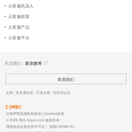
云客服机器人
云客服权限
云客服产品
云客服平台
关注我们：
新浪微博
联系我们
文档
|
开发者社区
|
天池大赛
|
培训与认证
法律声明及隐私权政策
|
Cookies政策
© 2009-现在 Aliyun.com 版权所有
增值电信业务经营许可证：
浙B2-20080101