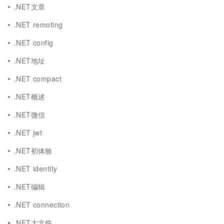
.NET文章
.NET remoting
.NET config
.NET地址
.NET compact
.NET概述
.NET微信
.NET jwt
.NET初体验
.NET identity
.NET编辑
.NET connection
.NET大文件