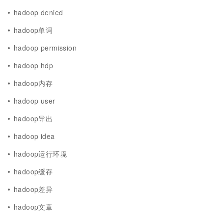
hadoop denied
hadoop单词
hadoop permission
hadoop hdp
hadoop内存
hadoop user
hadoop导出
hadoop idea
hadoop运行环境
hadoop缓存
hadoop差异
hadoop文章