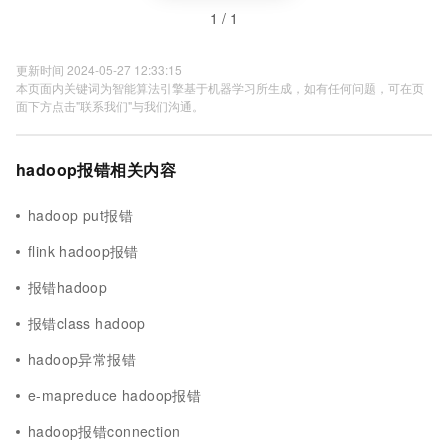
1 / 1
更新时间 2024-05-27 12:33:15
本页面内关键词为智能算法引擎基于机器学习所生成，如有任何问题，可在页
面下方点击"联系我们"与我们沟通。
hadoop报错相关内容
hadoop put报错
flink hadoop报错
报错hadoop
报错class hadoop
hadoop异常报错
e-mapreduce hadoop报错
hadoop报错connection