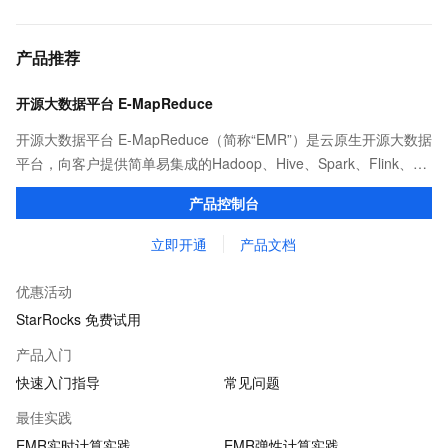
产品推荐
开源大数据平台 E-MapReduce
开源大数据平台 E-MapReduce（简称“EMR”）是云原生开源大数据
平台，向客户提供简单易集成的Hadoop、Hive、Spark、Flink、
Presto、ClickHouse、StarRocks、Delta、Hudi等开源大数据计算
产品控制台
和存储引擎服务。
立即开通
产品文档
优惠活动
StarRocks 免费试用
产品入门
快速入门指导
常见问题
最佳实践
EMR实时计算实践
EMR弹性计算实践