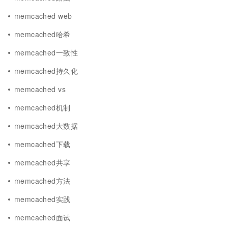
memcached web
memcached哈希
memcached一致性
memcached持久化
memcached vs
memcached机制
memcached大数据
memcached下载
memcached共享
memcached方法
memcached实践
memcached面试